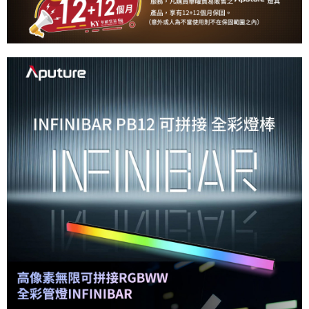
ATM付款
AFTEE先享後付是「在收到商品之後才付款」的支付方式。 讓您購物簡單
便利好安心！
１．簡單：不需註冊會員、不需綁卡、不需儲值。
運送方式
２．便利：只要手機號碼，簡訊認證，即可結帳。
３．安心：先確認商品／服務後，再付款。
宅配
每筆NT$75，滿NT$399(含以上)免運費
【「AFTEE先享後付」結帳流程】
１．於結帳方式選擇「AFTEE先享後付」後，將跳轉至「AFTEE先享後付」
付款後門市自取
結帳頁面，進行簡訊認證並確認金額後，即可完成結帳。
２．訂單成立數日內，您將收到繳費通知簡訊。
免運費
３．收到繳費通知簡訊後14天內，點擊此簡訊中的連結，可透過四大超商／
ATM／網路銀行／等多元方式進行付款，方視為交易完成。
※ 請注意：結帳手續完成當下不需立刻繳費，但若您需要取消訂單，請聯絡
購買商品的店家。未經商家同意取消之訂單仍視為有效，需透過AFTEE先享
後付繳納相關費用。
※ 交易是否成功請以「AFTEE先享後付 」之結帳頁面顯示為準，若有關於
是否繳費成功／繳費後需取消欲退款等相關疑問，請聯繫「AFTEE先享後付
客戶支援中心」
https://netprotections.freshdesk.com/support/home
【注意事項】
１．透過由恩沛科技股份有限公司提供之「AFTEE先享後付」服務完成之交
易，需依本服務之必要範圍內提供個人資料，並將交易相關給付款項請求債
權轉讓予恩沛科技股份有限公司。
２．關於個人資料處理事宜，請瀏覽以下網址：
https://aftee.tw/terms/#terms3