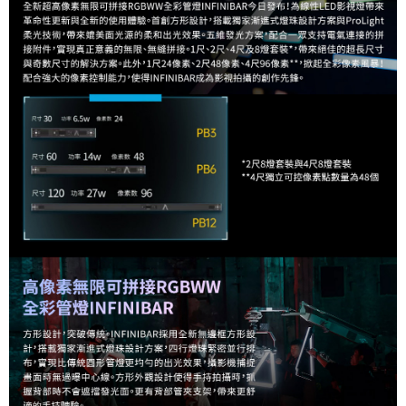
３．未成年的使用者請事先徵得法定代理人或監護人之同意方可使用
「AFTEE先享後付」，若未經同意申辦者引起之損失，本公司不負相關責
任。
４．使用「AFTEE先享後付」時，將依據個別帳號之用戶狀況，依本公司即
時審查核予不同之上限額度；若仍有額度不足之情形，本公司將視審查結果
請求用戶進行身份認證。
５．嚴禁一人註冊多個帳號或使用他人資訊註冊。若發現惡意使用之情形，
恩沛科技股份有限公司將有權停止該用戶之使用額度並採取法律行動。