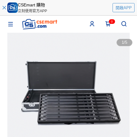
CSEmart 購物
開啟APP
立刻使用官方APP
0
1
/
5