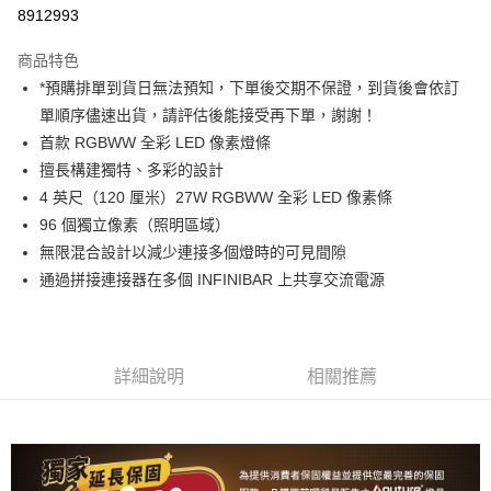
信用卡分期付款
8912993
3 期 0 利率 每期
NT$61,666
21家銀行
商品特色
6 期 0 利率 每期
NT$30,833
21家銀行
合作金庫商業銀行
第一商業銀行
*預購排單到貨日無法預知，下單後交期不保證，到貨後會依訂
華南商業銀行
彰化商業銀行
12 期 0 利率 每期
NT$15,416
21家銀行
合作金庫商業銀行
第一商業銀行
單順序儘速出貨，請評估後能接受再下單，謝謝！
上海商業儲蓄銀行
台北富邦商業銀行
華南商業銀行
彰化商業銀行
合作金庫商業銀行
第一商業銀行
LINE Pay
國泰世華商業銀行
兆豐國際商業銀行
首款 RGBWW 全彩 LED 像素燈條
上海商業儲蓄銀行
台北富邦商業銀行
華南商業銀行
彰化商業銀行
臺灣中小企業銀行
台中商業銀行
擅長構建獨特、多彩的設計
國泰世華商業銀行
兆豐國際商業銀行
Apple Pay
上海商業儲蓄銀行
台北富邦商業銀行
匯豐（台灣）商業銀行
華泰商業銀行
臺灣中小企業銀行
台中商業銀行
4 英尺（120 厘米）27W RGBWW 全彩 LED 像素條
國泰世華商業銀行
兆豐國際商業銀行
聯邦商業銀行
遠東國際商業銀行
匯豐（台灣）商業銀行
華泰商業銀行
街口支付
96 個獨立像素（照明區域）
臺灣中小企業銀行
台中商業銀行
元大商業銀行
永豐商業銀行
聯邦商業銀行
遠東國際商業銀行
匯豐（台灣）商業銀行
華泰商業銀行
無限混合設計以減少連接多個燈時的可見間隙
玉山商業銀行
星展（台灣）商業銀行
悠遊付
元大商業銀行
永豐商業銀行
聯邦商業銀行
遠東國際商業銀行
通過拼接連接器在多個 INFINIBAR 上共享交流電源
台新國際商業銀行
中國信託商業銀行
玉山商業銀行
星展（台灣）商業銀行
元大商業銀行
永豐商業銀行
台灣樂天信用卡公司
Google Pay
台新國際商業銀行
中國信託商業銀行
玉山商業銀行
星展（台灣）商業銀行
台灣樂天信用卡公司
台新國際商業銀行
中國信託商業銀行
全支付
台灣樂天信用卡公司
詳細說明
相關推薦
全盈+PAY
AFTEE先享後付
相關說明
【關於「AFTEE先享後付」】