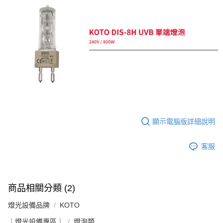
ATM付款
AFTEE先享後付是「在收到商品之後才付款」的支付方式。 讓您購物簡單
便利好安心！
１．簡單：不需註冊會員、不需綁卡、不需儲值。
運送方式
２．便利：只要手機號碼，簡訊認證，即可結帳。
３．安心：先確認商品／服務後，再付款。
全家取貨付款
每筆NT$60，滿NT$399(含以上)免運費
【「AFTEE先享後付」結帳流程】
１．於結帳方式選擇「AFTEE先享後付」後，將跳轉至「AFTEE先享後付」
萊爾富取貨付款
結帳頁面，進行簡訊認證並確認金額後，即可完成結帳。
２．訂單成立數日內，您將收到繳費通知簡訊。
每筆NT$60，滿NT$399(含以上)免運費
３．收到繳費通知簡訊後14天內，點擊此簡訊中的連結，可透過四大超商／
ATM／網路銀行／等多元方式進行付款，方視為交易完成。
7-11取貨付款
※ 請注意：結帳手續完成當下不需立刻繳費，但若您需要取消訂單，請聯絡
顯示電腦版詳細說明
每筆NT$60，滿NT$399(含以上)免運費
購買商品的店家。未經商家同意取消之訂單仍視為有效，需透過AFTEE先享
後付繳納相關費用。
宅配
※ 交易是否成功請以「AFTEE先享後付 」之結帳頁面顯示為準，若有關於
客服
是否繳費成功／繳費後需取消欲退款等相關疑問，請聯繫「AFTEE先享後付
每筆NT$75，滿NT$399(含以上)免運費
客戶支援中心」
https://netprotections.freshdesk.com/support/home
付款後門市自取
【注意事項】
商品相關分類 (2)
１．透過由恩沛科技股份有限公司提供之「AFTEE先享後付」服務完成之交
免運費
易，需依本服務之必要範圍內提供個人資料，並將交易相關給付款項請求債
燈光設備品牌
KOTO
權轉讓予恩沛科技股份有限公司。
２．關於個人資料處理事宜，請瀏覽以下網址：
｜燈光設備專區｜
燈泡類