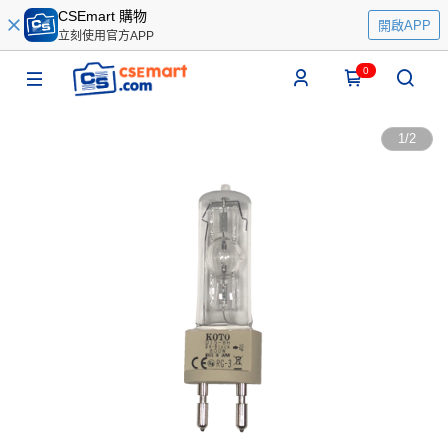
CSEmart 購物
開啟APP
立刻使用官方APP
0
1
/
2