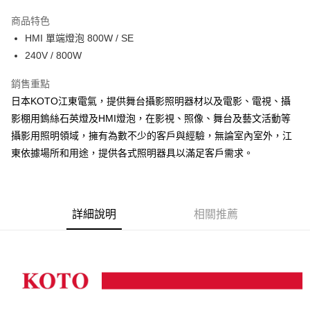
3 期 0 利率 每期
NT$1,266
21家銀行
商品特色
6 期 0 利率 每期
NT$633
21家銀行
合作金庫商業銀行
第一商業銀行
HMI 單端燈泡 800W / SE
華南商業銀行
彰化商業銀行
12 期 0 利率 每期
NT$316
21家銀行
合作金庫商業銀行
第一商業銀行
240V / 800W
上海商業儲蓄銀行
台北富邦商業銀行
華南商業銀行
彰化商業銀行
合作金庫商業銀行
第一商業銀行
超商取貨付款
國泰世華商業銀行
兆豐國際商業銀行
上海商業儲蓄銀行
台北富邦商業銀行
華南商業銀行
彰化商業銀行
銷售重點
臺灣中小企業銀行
台中商業銀行
國泰世華商業銀行
兆豐國際商業銀行
LINE Pay
上海商業儲蓄銀行
台北富邦商業銀行
日本KOTO江東電氣，提供舞台攝影照明器材以及電影、電視、攝
匯豐（台灣）商業銀行
華泰商業銀行
臺灣中小企業銀行
台中商業銀行
國泰世華商業銀行
兆豐國際商業銀行
聯邦商業銀行
遠東國際商業銀行
影棚用鎢絲石英燈及HMI燈泡，在影視、照像、舞台及藝文活動等
匯豐（台灣）商業銀行
華泰商業銀行
Apple Pay
臺灣中小企業銀行
台中商業銀行
元大商業銀行
永豐商業銀行
攝影用照明領域，擁有為數不少的客戶與經驗，無論室內室外，江
聯邦商業銀行
遠東國際商業銀行
匯豐（台灣）商業銀行
華泰商業銀行
玉山商業銀行
星展（台灣）商業銀行
街口支付
元大商業銀行
永豐商業銀行
東依據場所和用途，提供各式照明器具以滿足客戶需求。
聯邦商業銀行
遠東國際商業銀行
台新國際商業銀行
中國信託商業銀行
玉山商業銀行
星展（台灣）商業銀行
元大商業銀行
永豐商業銀行
台灣樂天信用卡公司
悠遊付
台新國際商業銀行
中國信託商業銀行
玉山商業銀行
星展（台灣）商業銀行
台灣樂天信用卡公司
台新國際商業銀行
中國信託商業銀行
Google Pay
台灣樂天信用卡公司
詳細說明
相關推薦
全支付
全盈+PAY
AFTEE先享後付
相關說明
【關於「AFTEE先享後付」】