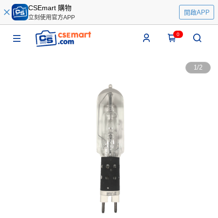
CSEmart 購物
開啟APP
立刻使用官方APP
0
1
/
2