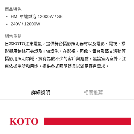
3 期 0 利率 每期
NT$10,166
21家銀行
商品特色
6 期 0 利率 每期
NT$5,083
21家銀行
合作金庫商業銀行
第一商業銀行
HMI 單端燈泡 12000W / SE
華南商業銀行
彰化商業銀行
12 期 0 利率 每期
NT$2,541
21家銀行
合作金庫商業銀行
第一商業銀行
240V / 12000W
上海商業儲蓄銀行
台北富邦商業銀行
華南商業銀行
彰化商業銀行
合作金庫商業銀行
第一商業銀行
超商取貨付款
國泰世華商業銀行
兆豐國際商業銀行
上海商業儲蓄銀行
台北富邦商業銀行
華南商業銀行
彰化商業銀行
銷售重點
臺灣中小企業銀行
台中商業銀行
國泰世華商業銀行
兆豐國際商業銀行
LINE Pay
上海商業儲蓄銀行
台北富邦商業銀行
日本KOTO江東電氣，提供舞台攝影照明器材以及電影、電視、攝
匯豐（台灣）商業銀行
華泰商業銀行
臺灣中小企業銀行
台中商業銀行
國泰世華商業銀行
兆豐國際商業銀行
聯邦商業銀行
遠東國際商業銀行
影棚用鎢絲石英燈及HMI燈泡，在影視、照像、舞台及藝文活動等
匯豐（台灣）商業銀行
華泰商業銀行
Apple Pay
臺灣中小企業銀行
台中商業銀行
元大商業銀行
永豐商業銀行
攝影用照明領域，擁有為數不少的客戶與經驗，無論室內室外，江
聯邦商業銀行
遠東國際商業銀行
匯豐（台灣）商業銀行
華泰商業銀行
玉山商業銀行
星展（台灣）商業銀行
街口支付
元大商業銀行
永豐商業銀行
東依據場所和用途，提供各式照明器具以滿足客戶需求。
聯邦商業銀行
遠東國際商業銀行
台新國際商業銀行
中國信託商業銀行
玉山商業銀行
星展（台灣）商業銀行
元大商業銀行
永豐商業銀行
台灣樂天信用卡公司
悠遊付
台新國際商業銀行
中國信託商業銀行
玉山商業銀行
星展（台灣）商業銀行
台灣樂天信用卡公司
台新國際商業銀行
中國信託商業銀行
Google Pay
台灣樂天信用卡公司
詳細說明
相關推薦
全支付
全盈+PAY
AFTEE先享後付
相關說明
【關於「AFTEE先享後付」】