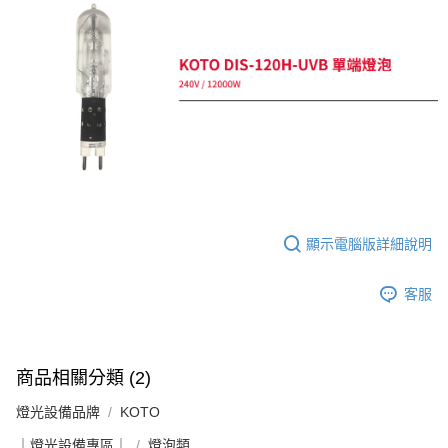
ATM付款
AFTEE先享後付是「在收到商品之後才付款」的支付方式。 讓您購物簡單
便利好安心！
１．簡單：不需註冊會員、不需綁卡、不需儲值。
運送方式
２．便利：只要手機號碼，簡訊認證，即可結帳。
３．安心：先確認商品／服務後，再付款。
全家取貨付款
每筆NT$60，滿NT$399(含以上)免運費
【「AFTEE先享後付」結帳流程】
１．於結帳方式選擇「AFTEE先享後付」後，將跳轉至「AFTEE先享後付」
萊爾富取貨付款
結帳頁面，進行簡訊認證並確認金額後，即可完成結帳。
２．訂單成立數日內，您將收到繳費通知簡訊。
每筆NT$60，滿NT$399(含以上)免運費
３．收到繳費通知簡訊後14天內，點擊此簡訊中的連結，可透過四大超商／
ATM／網路銀行／等多元方式進行付款，方視為交易完成。
7-11取貨付款
※ 請注意：結帳手續完成當下不需立刻繳費，但若您需要取消訂單，請聯絡
顯示電腦版詳細說明
每筆NT$60，滿NT$399(含以上)免運費
購買商品的店家。未經商家同意取消之訂單仍視為有效，需透過AFTEE先享
後付繳納相關費用。
宅配
※ 交易是否成功請以「AFTEE先享後付 」之結帳頁面顯示為準，若有關於
客服
是否繳費成功／繳費後需取消欲退款等相關疑問，請聯繫「AFTEE先享後付
每筆NT$75，滿NT$399(含以上)免運費
客戶支援中心」
https://netprotections.freshdesk.com/support/home
付款後門市自取
【注意事項】
商品相關分類 (2)
１．透過由恩沛科技股份有限公司提供之「AFTEE先享後付」服務完成之交
免運費
易，需依本服務之必要範圍內提供個人資料，並將交易相關給付款項請求債
燈光設備品牌
KOTO
權轉讓予恩沛科技股份有限公司。
２．關於個人資料處理事宜，請瀏覽以下網址：
｜燈光設備專區｜
燈泡類