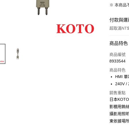
※ 本商品
付款與運
超取滿NT$
付款方式
商品特色
信用卡一
商品編號
8933544
信用卡分
商品特色
3 期 
HMI 單
6 期 
合作金
240V /
華南商
12 期
合作金
銷售重點
上海商
華南商
日本KOT
合作金
超商取貨
國泰世
上海商
華南商
影棚用鎢絲
臺灣中
國泰世
LINE Pay
上海商
匯豐（
攝影用照
臺灣中
國泰世
聯邦商
東依據場
匯豐（
Apple Pay
臺灣中
元大商
聯邦商