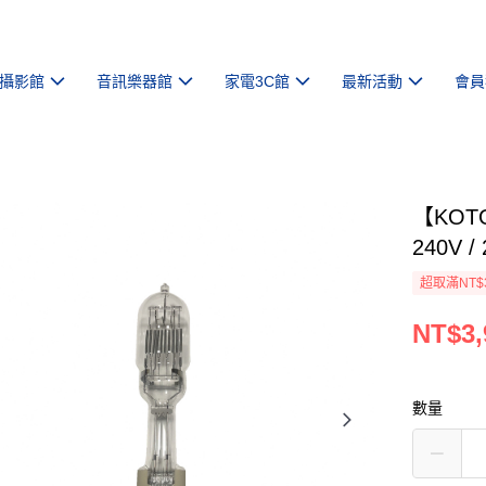
攝影館
音訊樂器館
家電3C館
最新活動
會員
【KOT
240V 
超取滿NT$
NT$3,
數量