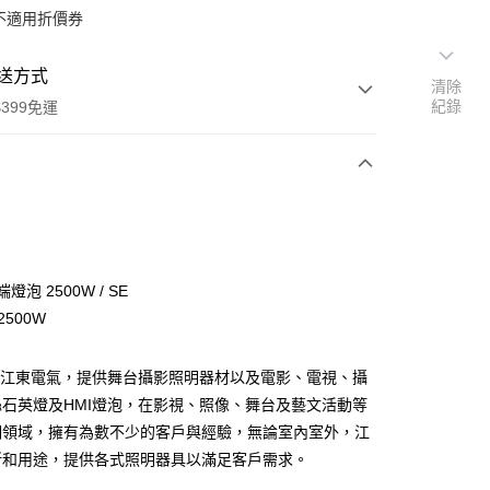
不適用折價券
送方式
清除
紀錄
399免運
次付款
期付款
0 利率 每期
NT$1,300
21家銀行
端燈泡 2500W / SE
0 利率 每期
NT$650
21家銀行
庫商業銀行
第一商業銀行
 2500W
業銀行
彰化商業銀行
 0 利率 每期
NT$325
21家銀行
庫商業銀行
第一商業銀行
業儲蓄銀行
台北富邦商業銀行
業銀行
彰化商業銀行
O江東電氣，提供舞台攝影照明器材以及電影、電視、攝
庫商業銀行
第一商業銀行
付款
華商業銀行
兆豐國際商業銀行
業儲蓄銀行
台北富邦商業銀行
業銀行
彰化商業銀行
石英燈及HMI燈泡，在影視、照像、舞台及藝文活動等
小企業銀行
台中商業銀行
華商業銀行
兆豐國際商業銀行
業儲蓄銀行
台北富邦商業銀行
台灣）商業銀行
華泰商業銀行
明領域，擁有為數不少的客戶與經驗，無論室內室外，江
小企業銀行
台中商業銀行
華商業銀行
兆豐國際商業銀行
業銀行
遠東國際商業銀行
所和用途，提供各式照明器具以滿足客戶需求。
台灣）商業銀行
華泰商業銀行
小企業銀行
台中商業銀行
業銀行
永豐商業銀行
業銀行
遠東國際商業銀行