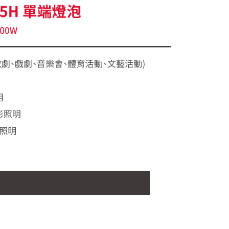
0，滿NT$399(含以上)免運費
網路銀行／等多元方式進行付款，方視為交易完成。
：結帳手續完成當下不需立刻繳費，但若您需要取消訂單，請聯
付款
的店家。未經商家同意取消之訂單仍視為有效，需透過AFTEE
繳納相關費用。
0，滿NT$399(含以上)免運費
否成功請以「AFTEE先享後付 」之結帳頁面顯示為準，若有關於
功／繳費後需取消欲退款等相關疑問，請聯繫「AFTEE先享後
援中心」
https://netprotections.freshdesk.com/support/home
5，滿NT$399(含以上)免運費
項】
市自取
恩沛科技股份有限公司提供之「AFTEE先享後付」服務完成之
依本服務之必要範圍內提供個人資料，並將交易相關給付款項請
讓予恩沛科技股份有限公司。
個人資料處理事宜，請瀏覽以下網址：
ee.tw/terms/#terms3
年的使用者請事先徵得法定代理人或監護人之同意方可使用
E先享後付」，若未經同意申辦者引起之損失，本公司不負相關責
AFTEE先享後付」時，將依據個別帳號之用戶狀況，依本公司
核予不同之上限額度；若仍有額度不足之情形，本公司將視審查
用戶進行身份認證。
一人註冊多個帳號或使用他人資訊註冊。若發現惡意使用之情
科技股份有限公司將有權停止該用戶之使用額度並採取法律行