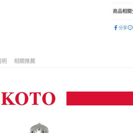
匯豐（
玉山商
街口支付
元大商
聯邦商
台新國
商品相關分
玉山商
元大商
台灣樂
悠遊付
台新國
玉山商
燈光設備
台灣樂
台新國
Google Pa
分享
台灣樂
｜燈光設
全支付
全盈+PAY
AFTEE先
說明
相關推薦
相關說明
【關於「A
ATM付款
AFTEE
便利好安
１．簡單
２．便利
運送方式
３．安心
全家取貨
【「AFT
每筆NT$6
１．於結帳
付」結帳
萊爾富取
２．訂單
３．收到繳