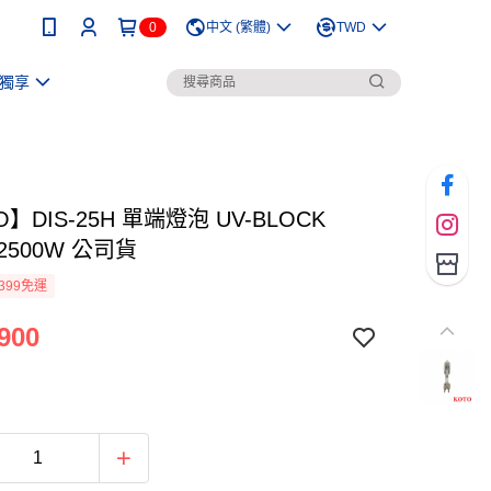
0
中文 (繁體)
TWD
獨享
O】DIS-25H 單端燈泡 UV-BLOCK
/ 2500W 公司貨
399免運
900