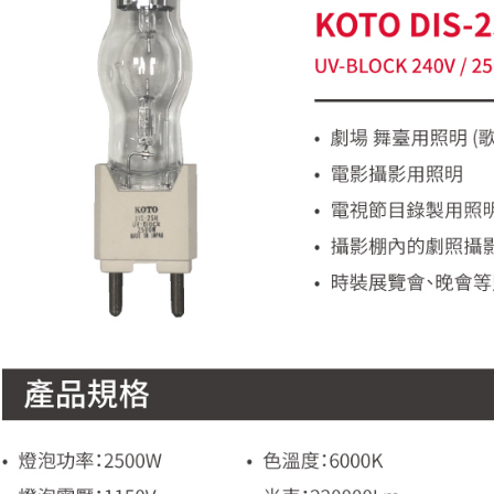
每筆NT$6
／ATM／
※ 請注意
7-11取貨
絡購買商品
先享後付
每筆NT$6
※ 交易是
是否繳費成
宅配
付客戶支
每筆NT$7
【注意事
付款後門
１．透過由
交易，需
免運費
求債權轉
２．關於
https://aft
３．未成
「AFTE
任。
４．使用「
即時審查
結果請求
５．嚴禁
形，恩沛
動。