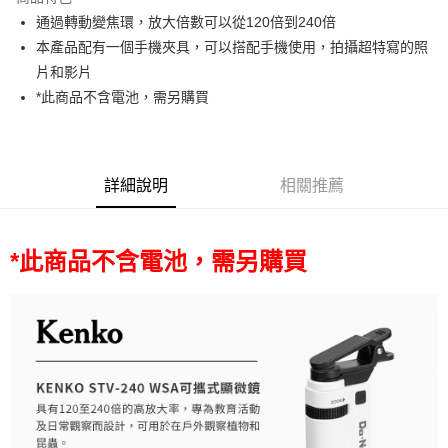
6 期 0 利率 每期
NT$215
21家銀行
合作金庫商業銀行
第一商業銀行
通過轉動變焦環，放大倍數可以從120倍到240倍
華南商業銀行
彰化商業銀行
12 期 0 利率 每期
NT$107
21家銀行
合作金庫商業銀行
第一商業銀行
本產品配有一個手機夾具，可以搭配手機使用，拍攝超特寫的照
上海商業儲蓄銀行
台北富邦商業銀行
華南商業銀行
彰化商業銀行
合作金庫商業銀行
第一商業銀行
超商取貨付款
國泰世華商業銀行
兆豐國際商業銀行
片和影片
上海商業儲蓄銀行
台北富邦商業銀行
華南商業銀行
彰化商業銀行
臺灣中小企業銀行
台中商業銀行
*此商品不含電池，需另購買
國泰世華商業銀行
兆豐國際商業銀行
LINE Pay
上海商業儲蓄銀行
台北富邦商業銀行
匯豐（台灣）商業銀行
華泰商業銀行
臺灣中小企業銀行
台中商業銀行
國泰世華商業銀行
兆豐國際商業銀行
聯邦商業銀行
遠東國際商業銀行
匯豐（台灣）商業銀行
華泰商業銀行
Apple Pay
臺灣中小企業銀行
台中商業銀行
元大商業銀行
永豐商業銀行
聯邦商業銀行
遠東國際商業銀行
匯豐（台灣）商業銀行
華泰商業銀行
玉山商業銀行
星展（台灣）商業銀行
街口支付
元大商業銀行
永豐商業銀行
詳細說明
相關推薦
聯邦商業銀行
遠東國際商業銀行
台新國際商業銀行
中國信託商業銀行
玉山商業銀行
星展（台灣）商業銀行
元大商業銀行
永豐商業銀行
台灣樂天信用卡公司
悠遊付
台新國際商業銀行
中國信託商業銀行
玉山商業銀行
星展（台灣）商業銀行
台灣樂天信用卡公司
台新國際商業銀行
中國信託商業銀行
*此商品不含電池，需另購買
Google Pay
台灣樂天信用卡公司
全支付
全盈+PAY
AFTEE先享後付
相關說明
【關於「AFTEE先享後付」】
ATM付款
AFTEE先享後付是「在收到商品之後才付款」的支付方式。 讓您購物簡單