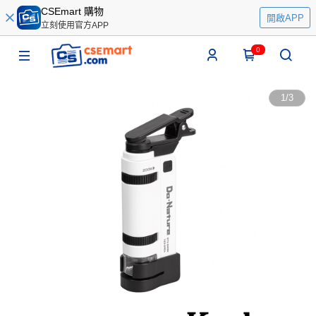
CSEmart 購物
開啟APP
立刻使用官方APP
0
1
/
3