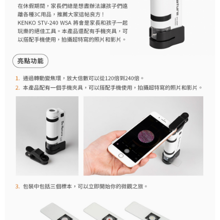
便利好安心！
１．簡單：不需註冊會員、不需綁卡、不需儲值。
運送方式
２．便利：只要手機號碼，簡訊認證，即可結帳。
３．安心：先確認商品／服務後，再付款。
全家取貨付款
每筆NT$60，滿NT$399(含以上)免運費
【「AFTEE先享後付」結帳流程】
１．於結帳方式選擇「AFTEE先享後付」後，將跳轉至「AFTEE先享後付」
萊爾富取貨付款
結帳頁面，進行簡訊認證並確認金額後，即可完成結帳。
２．訂單成立數日內，您將收到繳費通知簡訊。
每筆NT$60，滿NT$399(含以上)免運費
３．收到繳費通知簡訊後14天內，點擊此簡訊中的連結，可透過四大超商／
ATM／網路銀行／等多元方式進行付款，方視為交易完成。
7-11取貨付款
※ 請注意：結帳手續完成當下不需立刻繳費，但若您需要取消訂單，請聯絡
每筆NT$60，滿NT$399(含以上)免運費
購買商品的店家。未經商家同意取消之訂單仍視為有效，需透過AFTEE先享
後付繳納相關費用。
宅配
※ 交易是否成功請以「AFTEE先享後付 」之結帳頁面顯示為準，若有關於
是否繳費成功／繳費後需取消欲退款等相關疑問，請聯繫「AFTEE先享後付
每筆NT$75，滿NT$399(含以上)免運費
客戶支援中心」
https://netprotections.freshdesk.com/support/home
付款後門市自取
【注意事項】
１．透過由恩沛科技股份有限公司提供之「AFTEE先享後付」服務完成之交
免運費
易，需依本服務之必要範圍內提供個人資料，並將交易相關給付款項請求債
權轉讓予恩沛科技股份有限公司。
２．關於個人資料處理事宜，請瀏覽以下網址：
https://aftee.tw/terms/#terms3
３．未成年的使用者請事先徵得法定代理人或監護人之同意方可使用