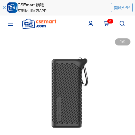
CSEmart 購物
開啟APP
立刻使用官方APP
0
1
/
9