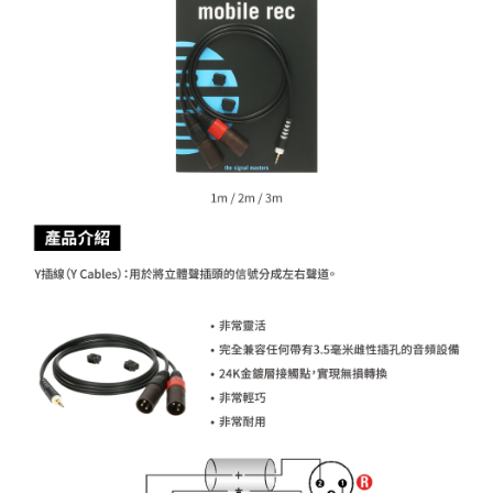
相關說明
【關於「AFTEE先享後付」】
ATM付款
AFTEE先享後付是「在收到商品之後才付款」的支付方式。 讓您購物簡單
便利好安心！
１．簡單：不需註冊會員、不需綁卡、不需儲值。
運送方式
２．便利：只要手機號碼，簡訊認證，即可結帳。
３．安心：先確認商品／服務後，再付款。
全家取貨付款
每筆NT$60，滿NT$399(含以上)免運費
【「AFTEE先享後付」結帳流程】
１．於結帳方式選擇「AFTEE先享後付」後，將跳轉至「AFTEE先享後付」
萊爾富取貨付款
結帳頁面，進行簡訊認證並確認金額後，即可完成結帳。
２．訂單成立數日內，您將收到繳費通知簡訊。
每筆NT$60，滿NT$399(含以上)免運費
３．收到繳費通知簡訊後14天內，點擊此簡訊中的連結，可透過四大超商／
ATM／網路銀行／等多元方式進行付款，方視為交易完成。
7-11取貨付款
※ 請注意：結帳手續完成當下不需立刻繳費，但若您需要取消訂單，請聯絡
每筆NT$60，滿NT$399(含以上)免運費
購買商品的店家。未經商家同意取消之訂單仍視為有效，需透過AFTEE先享
後付繳納相關費用。
宅配
※ 交易是否成功請以「AFTEE先享後付 」之結帳頁面顯示為準，若有關於
是否繳費成功／繳費後需取消欲退款等相關疑問，請聯繫「AFTEE先享後付
每筆NT$75，滿NT$399(含以上)免運費
客戶支援中心」
https://netprotections.freshdesk.com/support/home
付款後門市自取
【注意事項】
１．透過由恩沛科技股份有限公司提供之「AFTEE先享後付」服務完成之交
免運費
易，需依本服務之必要範圍內提供個人資料，並將交易相關給付款項請求債
權轉讓予恩沛科技股份有限公司。