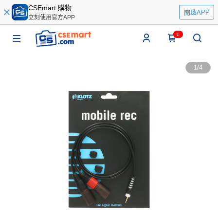
CSEmart 購物
開啟APP
立刻使用官方APP
0
1
/
4