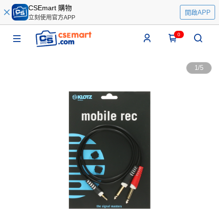
CSEmart 購物
開啟APP
立刻使用官方APP
0
1
/
5