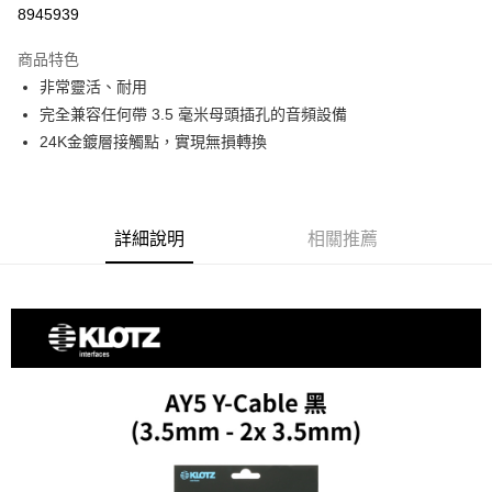
信用卡分期付款
8945939
3 期 0 利率 每期
NT$140
21家銀行
商品特色
6 期 0 利率 每期
NT$70
21家銀行
合作金庫商業銀行
第一商業銀行
非常靈活、耐用
華南商業銀行
彰化商業銀行
12 期 0 利率 每期
NT$35
21家銀行
合作金庫商業銀行
第一商業銀行
完全兼容任何帶 3.5 毫米母頭插孔的音頻設備
上海商業儲蓄銀行
台北富邦商業銀行
華南商業銀行
彰化商業銀行
合作金庫商業銀行
第一商業銀行
超商取貨付款
國泰世華商業銀行
兆豐國際商業銀行
24K金鍍層接觸點，實現無損轉換
上海商業儲蓄銀行
台北富邦商業銀行
華南商業銀行
彰化商業銀行
臺灣中小企業銀行
台中商業銀行
國泰世華商業銀行
兆豐國際商業銀行
LINE Pay
上海商業儲蓄銀行
台北富邦商業銀行
匯豐（台灣）商業銀行
華泰商業銀行
臺灣中小企業銀行
台中商業銀行
國泰世華商業銀行
兆豐國際商業銀行
聯邦商業銀行
遠東國際商業銀行
匯豐（台灣）商業銀行
華泰商業銀行
Apple Pay
臺灣中小企業銀行
台中商業銀行
元大商業銀行
永豐商業銀行
詳細說明
相關推薦
聯邦商業銀行
遠東國際商業銀行
匯豐（台灣）商業銀行
華泰商業銀行
玉山商業銀行
星展（台灣）商業銀行
街口支付
元大商業銀行
永豐商業銀行
聯邦商業銀行
遠東國際商業銀行
台新國際商業銀行
中國信託商業銀行
玉山商業銀行
星展（台灣）商業銀行
元大商業銀行
永豐商業銀行
台灣樂天信用卡公司
悠遊付
台新國際商業銀行
中國信託商業銀行
玉山商業銀行
星展（台灣）商業銀行
台灣樂天信用卡公司
台新國際商業銀行
中國信託商業銀行
Google Pay
台灣樂天信用卡公司
全支付
全盈+PAY
AFTEE先享後付