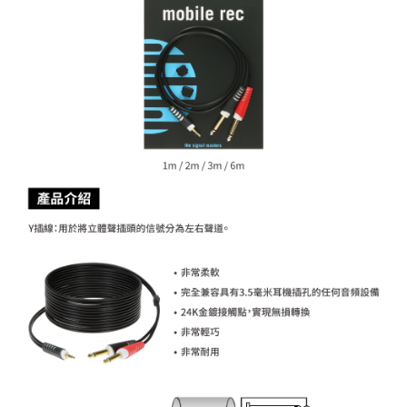
相關說明
【關於「AFTEE先享後付」】
ATM付款
AFTEE先享後付是「在收到商品之後才付款」的支付方式。 讓您購物簡單
便利好安心！
１．簡單：不需註冊會員、不需綁卡、不需儲值。
運送方式
２．便利：只要手機號碼，簡訊認證，即可結帳。
３．安心：先確認商品／服務後，再付款。
全家取貨付款
每筆NT$60，滿NT$399(含以上)免運費
【「AFTEE先享後付」結帳流程】
１．於結帳方式選擇「AFTEE先享後付」後，將跳轉至「AFTEE先享後付」
萊爾富取貨付款
結帳頁面，進行簡訊認證並確認金額後，即可完成結帳。
２．訂單成立數日內，您將收到繳費通知簡訊。
每筆NT$60，滿NT$399(含以上)免運費
３．收到繳費通知簡訊後14天內，點擊此簡訊中的連結，可透過四大超商／
ATM／網路銀行／等多元方式進行付款，方視為交易完成。
7-11取貨付款
※ 請注意：結帳手續完成當下不需立刻繳費，但若您需要取消訂單，請聯絡
每筆NT$60，滿NT$399(含以上)免運費
購買商品的店家。未經商家同意取消之訂單仍視為有效，需透過AFTEE先享
後付繳納相關費用。
宅配
※ 交易是否成功請以「AFTEE先享後付 」之結帳頁面顯示為準，若有關於
是否繳費成功／繳費後需取消欲退款等相關疑問，請聯繫「AFTEE先享後付
每筆NT$75，滿NT$399(含以上)免運費
客戶支援中心」
https://netprotections.freshdesk.com/support/home
付款後門市自取
【注意事項】
１．透過由恩沛科技股份有限公司提供之「AFTEE先享後付」服務完成之交
免運費
易，需依本服務之必要範圍內提供個人資料，並將交易相關給付款項請求債
權轉讓予恩沛科技股份有限公司。