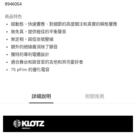
信用卡分期付款
8946054
3 期 0 利率 每期
NT$666
21家銀行
商品特色
6 期 0 利率 每期
NT$333
21家銀行
合作金庫商業銀行
第一商業銀行
超動態、快速響應、對細節的高度關注和真實的瞬態響應
華南商業銀行
彰化商業銀行
12 期 0 利率 每期
NT$166
21家銀行
合作金庫商業銀行
第一商業銀行
無失真，提供極佳的平衡聲音
上海商業儲蓄銀行
台北富邦商業銀行
華南商業銀行
彰化商業銀行
合作金庫商業銀行
第一商業銀行
超商取貨付款
國泰世華商業銀行
兆豐國際商業銀行
無定相，超低信號壓縮
上海商業儲蓄銀行
台北富邦商業銀行
華南商業銀行
彰化商業銀行
臺灣中小企業銀行
台中商業銀行
額外的絕緣層消除了顫音
國泰世華商業銀行
兆豐國際商業銀行
LINE Pay
上海商業儲蓄銀行
台北富邦商業銀行
匯豐（台灣）商業銀行
華泰商業銀行
臺灣中小企業銀行
台中商業銀行
獨特的專利電纜設計
國泰世華商業銀行
兆豐國際商業銀行
聯邦商業銀行
遠東國際商業銀行
匯豐（台灣）商業銀行
華泰商業銀行
Apple Pay
適合舞台和錄音室的吉他和貝司愛好者
臺灣中小企業銀行
台中商業銀行
元大商業銀行
永豐商業銀行
聯邦商業銀行
遠東國際商業銀行
匯豐（台灣）商業銀行
華泰商業銀行
75 pF/m 的優化電容
玉山商業銀行
星展（台灣）商業銀行
街口支付
元大商業銀行
永豐商業銀行
聯邦商業銀行
遠東國際商業銀行
台新國際商業銀行
中國信託商業銀行
玉山商業銀行
星展（台灣）商業銀行
元大商業銀行
永豐商業銀行
台灣樂天信用卡公司
悠遊付
台新國際商業銀行
中國信託商業銀行
玉山商業銀行
星展（台灣）商業銀行
台灣樂天信用卡公司
台新國際商業銀行
中國信託商業銀行
Google Pay
詳細說明
相關推薦
台灣樂天信用卡公司
全支付
全盈+PAY
AFTEE先享後付