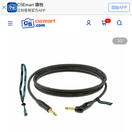
CSEmart 購物
開啟APP
立刻使用官方APP
0
1
/
2