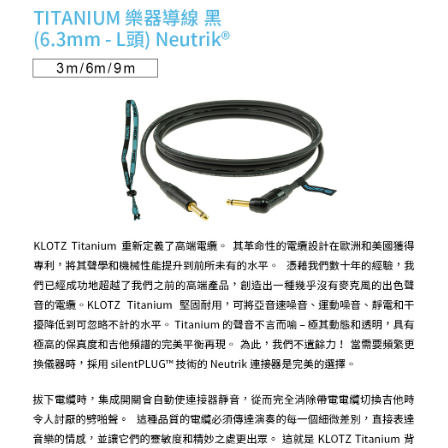
相關說明
【關於「AFTEE先享後付」】
ATM付款
AFTEE先享後付是「在收到商品之後才付款」的支付方式。 讓您購物簡單
便利好安心！
１．簡單：不需註冊會員、不需綁卡、不需儲值。
運送方式
２．便利：只要手機號碼，簡訊認證，即可結帳。
３．安心：先確認商品／服務後，再付款。
全家取貨付款
每筆NT$60，滿NT$399(含以上)免運費
【「AFTEE先享後付」結帳流程】
１．於結帳方式選擇「AFTEE先享後付」後，將跳轉至「AFTEE先享後付」
萊爾富取貨付款
結帳頁面，進行簡訊認證並確認金額後，即可完成結帳。
２．訂單成立數日內，您將收到繳費通知簡訊。
每筆NT$60，滿NT$399(含以上)免運費
３．收到繳費通知簡訊後14天內，點擊此簡訊中的連結，可透過四大超商／
ATM／網路銀行／等多元方式進行付款，方視為交易完成。
7-11取貨付款
※ 請注意：結帳手續完成當下不需立刻繳費，但若您需要取消訂單，請聯絡
每筆NT$60，滿NT$399(含以上)免運費
購買商品的店家。未經商家同意取消之訂單仍視為有效，需透過AFTEE先享
後付繳納相關費用。
宅配
※ 交易是否成功請以「AFTEE先享後付 」之結帳頁面顯示為準，若有關於
是否繳費成功／繳費後需取消欲退款等相關疑問，請聯繫「AFTEE先享後付
每筆NT$75，滿NT$399(含以上)免運費
客戶支援中心」
https://netprotections.freshdesk.com/support/home
付款後門市自取
【注意事項】
１．透過由恩沛科技股份有限公司提供之「AFTEE先享後付」服務完成之交
免運費
易，需依本服務之必要範圍內提供個人資料，並將交易相關給付款項請求債
權轉讓予恩沛科技股份有限公司。