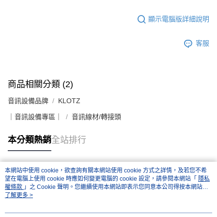
顯示電腦版詳細說明
客服
商品相關分類 (2)
音訊設備品牌
KLOTZ
｜音訊設備專區｜
音訊線材/轉接頭
本分類熱銷
全站排行
本網站中使用 cookie，欲查詢有關本網站使用 cookie 方式之詳情，及若您不希
熱門標籤
望在電腦上使用 cookie 時應如何變更電腦的 cookie 設定，請參閱本網站「
隱私
權條款
」之 Cookie 聲明。您繼續使用本網站即表示您同意本公司得按本網站使
用條款之 Cookie 聲明使用 cookie。
了解更多 >