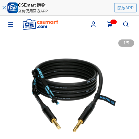
CSEmart 購物
開啟APP
立刻使用官方APP
0
1
/
5