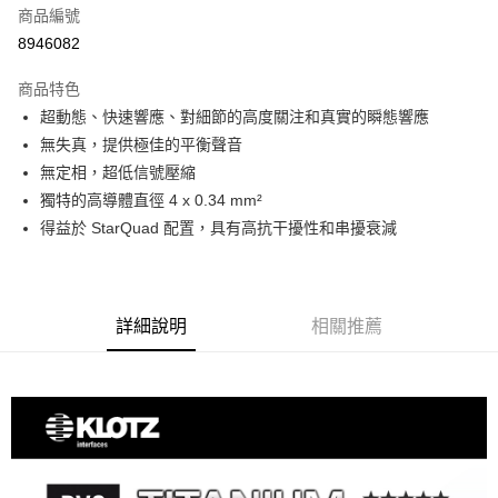
商品編號
信用卡分期付款
8946082
3 期 0 利率 每期
NT$666
21家銀行
商品特色
6 期 0 利率 每期
NT$333
21家銀行
合作金庫商業銀行
第一商業銀行
超動態、快速響應、對細節的高度關注和真實的瞬態響應
華南商業銀行
彰化商業銀行
12 期 0 利率 每期
NT$166
21家銀行
合作金庫商業銀行
第一商業銀行
無失真，提供極佳的平衡聲音
上海商業儲蓄銀行
台北富邦商業銀行
華南商業銀行
彰化商業銀行
合作金庫商業銀行
第一商業銀行
超商取貨付款
國泰世華商業銀行
兆豐國際商業銀行
無定相，超低信號壓縮
上海商業儲蓄銀行
台北富邦商業銀行
華南商業銀行
彰化商業銀行
臺灣中小企業銀行
台中商業銀行
獨特的高導體直徑 4 x 0.34 mm²
國泰世華商業銀行
兆豐國際商業銀行
LINE Pay
上海商業儲蓄銀行
台北富邦商業銀行
匯豐（台灣）商業銀行
華泰商業銀行
臺灣中小企業銀行
台中商業銀行
得益於 StarQuad 配置，具有高抗干擾性和串擾衰減
國泰世華商業銀行
兆豐國際商業銀行
聯邦商業銀行
遠東國際商業銀行
匯豐（台灣）商業銀行
華泰商業銀行
Apple Pay
臺灣中小企業銀行
台中商業銀行
元大商業銀行
永豐商業銀行
聯邦商業銀行
遠東國際商業銀行
匯豐（台灣）商業銀行
華泰商業銀行
玉山商業銀行
星展（台灣）商業銀行
街口支付
元大商業銀行
永豐商業銀行
聯邦商業銀行
遠東國際商業銀行
台新國際商業銀行
中國信託商業銀行
玉山商業銀行
星展（台灣）商業銀行
詳細說明
相關推薦
元大商業銀行
永豐商業銀行
台灣樂天信用卡公司
悠遊付
台新國際商業銀行
中國信託商業銀行
玉山商業銀行
星展（台灣）商業銀行
台灣樂天信用卡公司
台新國際商業銀行
中國信託商業銀行
Google Pay
台灣樂天信用卡公司
全支付
全盈+PAY