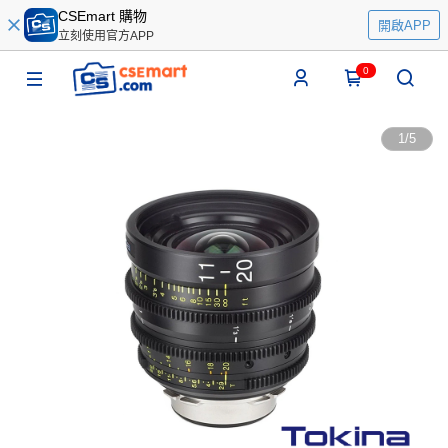
CSEmart 購物
開啟APP
立刻使用官方APP
0
1
/
5