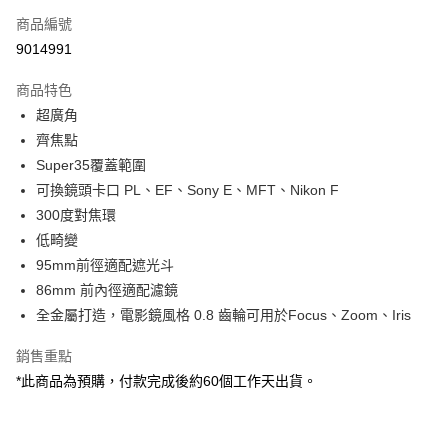
商品編號
信用卡分期付款
9014991
3 期 0 利率 每期
NT$29,966
21家銀行
商品特色
6 期 0 利率 每期
NT$14,983
21家銀行
合作金庫商業銀行
第一商業銀行
超廣角
華南商業銀行
彰化商業銀行
12 期 0 利率 每期
NT$7,491
21家銀行
合作金庫商業銀行
第一商業銀行
齊焦點
上海商業儲蓄銀行
台北富邦商業銀行
華南商業銀行
彰化商業銀行
合作金庫商業銀行
第一商業銀行
超商取貨付款
國泰世華商業銀行
兆豐國際商業銀行
Super35覆蓋範圍
上海商業儲蓄銀行
台北富邦商業銀行
華南商業銀行
彰化商業銀行
臺灣中小企業銀行
台中商業銀行
可換鏡頭卡口 PL、EF、Sony E、MFT、Nikon F
國泰世華商業銀行
兆豐國際商業銀行
LINE Pay
上海商業儲蓄銀行
台北富邦商業銀行
匯豐（台灣）商業銀行
華泰商業銀行
臺灣中小企業銀行
台中商業銀行
300度對焦環
國泰世華商業銀行
兆豐國際商業銀行
聯邦商業銀行
遠東國際商業銀行
匯豐（台灣）商業銀行
華泰商業銀行
Apple Pay
低畸變
臺灣中小企業銀行
台中商業銀行
元大商業銀行
永豐商業銀行
聯邦商業銀行
遠東國際商業銀行
匯豐（台灣）商業銀行
華泰商業銀行
95mm前徑適配遮光斗
玉山商業銀行
星展（台灣）商業銀行
街口支付
元大商業銀行
永豐商業銀行
聯邦商業銀行
遠東國際商業銀行
86mm 前內徑適配濾鏡
台新國際商業銀行
中國信託商業銀行
玉山商業銀行
星展（台灣）商業銀行
元大商業銀行
永豐商業銀行
台灣樂天信用卡公司
悠遊付
全金屬打造，電影鏡風格 0.8 齒輪可用於Focus、Zoom、Iris
台新國際商業銀行
中國信託商業銀行
玉山商業銀行
星展（台灣）商業銀行
台灣樂天信用卡公司
台新國際商業銀行
中國信託商業銀行
Google Pay
銷售重點
台灣樂天信用卡公司
*此商品為預購，付款完成後約60個工作天出貨。
全支付
全盈+PAY