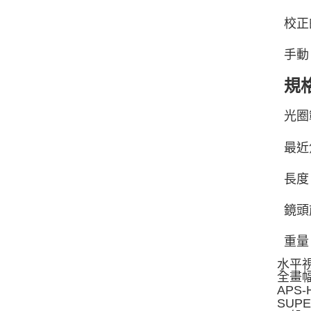
校正
手動
規
光圈
最近
長度
鏡頭
重量
水平
全畫
APS
SUP