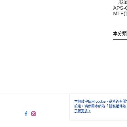
一般3
APS
MTF
本分類
本網站中使用 cookie，欲查詢有關
設定，請參閱本網站「
隱私權條款
使用 cookie。
了解更多 >