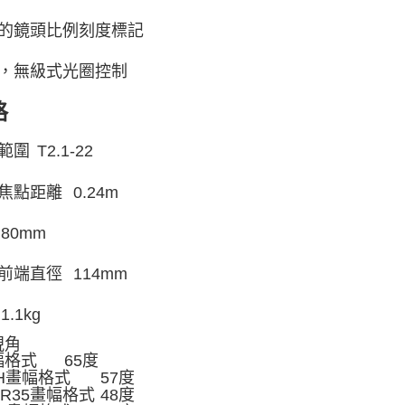
的鏡頭比例刻度標記
，無級式光圈控制
格
範圍
T2.1-22
焦點距離
0.24m
80mm
前端直徑
114mm
1.1kg
視角
幅格式
65度
-H畫幅格式
57度
ER35畫幅格式
48度