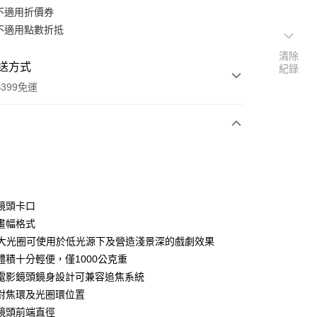
不適用折價券
不適用點數折抵
清除
送方式
紀錄
399免運
次付款
期付款
0 利率 每期
NT$31,333
21家銀行
鏡頭卡口
0 利率 每期
NT$15,666
21家銀行
庫商業銀行
第一商業銀行
畫幅格式
業銀行
彰化商業銀行
 0 利率 每期
NT$7,833
21家銀行
1最大光圈可使用於低光源下及營造淺景深的戲劇效果
庫商業銀行
第一商業銀行
業儲蓄銀行
台北富邦商業銀行
業銀行
彰化商業銀行
體積十分輕便，僅1000公克重
庫商業銀行
第一商業銀行
付款
華商業銀行
兆豐國際商業銀行
業儲蓄銀行
台北富邦商業銀行
電影鏡頭鏡身設計可兼容追焦系統
業銀行
彰化商業銀行
小企業銀行
台中商業銀行
華商業銀行
兆豐國際商業銀行
業儲蓄銀行
台北富邦商業銀行
對焦環及光圈環位置
台灣）商業銀行
華泰商業銀行
小企業銀行
台中商業銀行
華商業銀行
兆豐國際商業銀行
業銀行
遠東國際商業銀行
鏡頭前端直徑
台灣）商業銀行
華泰商業銀行