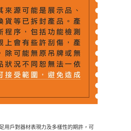
貨付款
費通知簡訊後14天內，點擊此簡訊中的連結，可透過四大超商
0，滿NT$399(含以上)免運費
網路銀行／等多元方式進行付款，方視為交易完成。
：結帳手續完成當下不需立刻繳費，但若您需要取消訂單，請聯
付款
的店家。未經商家同意取消之訂單仍視為有效，需透過AFTEE
繳納相關費用。
0，滿NT$399(含以上)免運費
否成功請以「AFTEE先享後付 」之結帳頁面顯示為準，若有關於
功／繳費後需取消欲退款等相關疑問，請聯繫「AFTEE先享後
援中心」
https://netprotections.freshdesk.com/support/home
5，滿NT$399(含以上)免運費
項】
市自取
恩沛科技股份有限公司提供之「AFTEE先享後付」服務完成之
依本服務之必要範圍內提供個人資料，並將交易相關給付款項請
讓予恩沛科技股份有限公司。
個人資料處理事宜，請瀏覽以下網址：
ee.tw/terms/#terms3
年的使用者請事先徵得法定代理人或監護人之同意方可使用
E先享後付」，若未經同意申辦者引起之損失，本公司不負相關責
AFTEE先享後付」時，將依據個別帳號之用戶狀況，依本公司
核予不同之上限額度；若仍有額度不足之情形，本公司將視審查
用戶進行身份認證。
一人註冊多個帳號或使用他人資訊註冊。若發現惡意使用之情
科技股份有限公司將有權停止該用戶之使用額度並採取法律行
，且滿足用戶對器材表現力及多樣性的期許，可