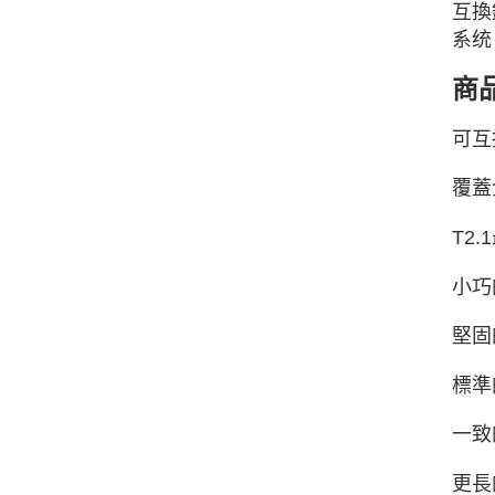
互換
系统
商
可互
覆蓋
T2
小巧
堅固
標準
一致
更長