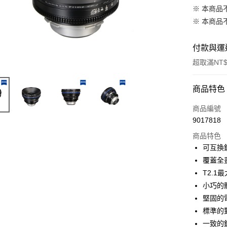
※ 本商品
※ 本商品
付款與運
超取滿NT$
付款方式
商品特色
信用卡一
商品編號
9017818
信用卡分
商品特色
3 期 
可互換
6 期 
合作金
覆蓋全
華南商
12 期
T2.
合作金
上海商
華南商
小巧的
合作金
超商取貨
國泰世
上海商
堅固的
華南商
臺灣中
國泰世
LINE Pay
上海商
標準的
匯豐（
臺灣中
國泰世
聯邦商
一致的
匯豐（