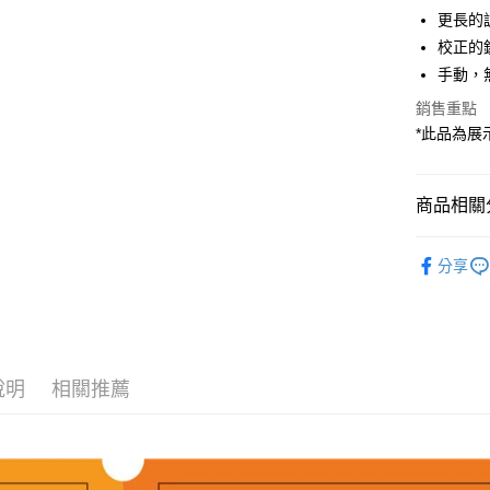
Apple Pay
臺灣中
元大商
更長的
聯邦商
匯豐（
玉山商
街口支付
元大商
校正的
聯邦商
台新國
玉山商
手動，
元大商
台灣樂
悠遊付
台新國
玉山商
銷售重點
台灣樂
台新國
Google Pa
*此品為
台灣樂
全支付
全盈+PAY
商品相關分
AFTEE先
攝影器材
分享
相關說明
✨出清優惠
【關於「A
ATM付款
AFTEE
便利好安
１．簡單
２．便利
運送方式
說明
相關推薦
３．安心
全家取貨
【「AFT
每筆NT$6
１．於結帳
付」結帳
２．訂單