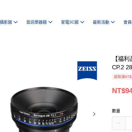
攝影館
音訊樂器館
家電3C館
最新活動
會員
【福利品
CP.2 
超取滿NT$
NT$94
數量