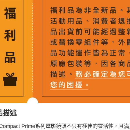
萊爾富取
３．收到繳
每筆NT$6
／ATM／
※ 請注意
7-11取貨
絡購買商品
先享後付
每筆NT$6
※ 交易是
是否繳費成
宅配
付客戶支
每筆NT$7
【注意事
付款後門
１．透過由
交易，需
免運費
求債權轉
２．關於
https://aft
３．未成
「AFTE
任。
４．使用「
即時審查
結果請求
品描述
５．嚴禁
形，恩沛
動。
Compact Prime系列電影鏡頭不只有極佳的靈活性