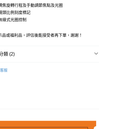
小企業銀行
台中商業銀行
業銀行
永豐商業銀行
調焦旋轉行程及手動調節焦點及光圈
業銀行
遠東國際商業銀行
台灣）商業銀行
華泰商業銀行
業銀行
星展（台灣）商業銀行
業銀行
永豐商業銀行
鏡頭比例刻度標記
業銀行
遠東國際商業銀行
際商業銀行
中國信託商業銀行
業銀行
星展（台灣）商業銀行
無級式光圈控制
業銀行
永豐商業銀行
天信用卡公司
際商業銀行
中國信託商業銀行
業銀行
星展（台灣）商業銀行
天信用卡公司
際商業銀行
中國信託商業銀行
y
展示品或福利品，評估後能接受者再下單，謝謝！
天信用卡公司
類 (2)
享後付
品牌
ZEISS 蔡司
客服
【展示/福利品系列】
專業相機／鏡頭↘5折起
FTEE先享後付」】
先享後付是「在收到商品之後才付款」的支付方式。 讓您購物簡單
心！
：不需註冊會員、不需綁卡、不需儲值。
：只要手機號碼，簡訊認證，即可結帳。
：先確認商品／服務後，再付款。
付款
EE先享後付」結帳流程】
0，滿NT$399(含以上)免運費
方式選擇「AFTEE先享後付」後，將跳轉至「AFTEE先享後
頁面，進行簡訊認證並確認金額後，即可完成結帳。
成立數日內，您將收到繳費通知簡訊。