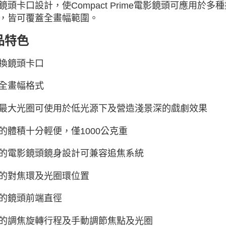
鏡頭卡口設計，使Compact Prime電影鏡頭可應用
，皆可覆蓋全畫幅範圍。
品特色
換鏡頭卡口
全畫幅格式
.1最大光圈可使用於低光源下及營造淺景深的戲劇效果
的體積十分輕便，僅1000公克重
的電影鏡頭鏡身設計可兼容追焦系統
的對焦環及光圈環位置
的鏡頭前端直徑
的調焦旋轉行程及手動調節焦點及光圈