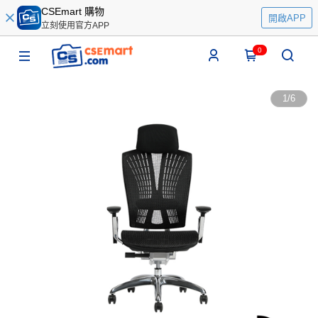
CSEmart 購物
開啟APP
立刻使用官方APP
0
1
/
6