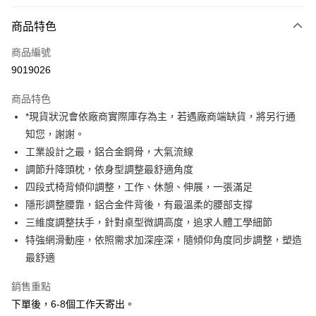
付款方式
商品特色
信用卡一次付款
商品編號
信用卡分期付款
9019026
3 期 0 利率 每期
NT$6,800
21家銀行
商品特色
6 期 0 利率 每期
NT$3,400
21家銀行
合作金庫商業銀行
第一商業銀行
*現貨狀況會依廠商實際庫存為主，若遇廠商端缺貨，將另行通
華南商業銀行
彰化商業銀行
12 期 0 利率 每期
NT$1,700
21家銀行
合作金庫商業銀行
第一商業銀行
知您，謝謝。
上海商業儲蓄銀行
台北富邦商業銀行
華南商業銀行
彰化商業銀行
合作金庫商業銀行
第一商業銀行
LINE Pay
國泰世華商業銀行
兆豐國際商業銀行
工業設計之最，鋁合金鋼骨，大氣流線
上海商業儲蓄銀行
台北富邦商業銀行
華南商業銀行
彰化商業銀行
臺灣中小企業銀行
台中商業銀行
調節升降頭枕，依身型調整最舒適角度
國泰世華商業銀行
兆豐國際商業銀行
Apple Pay
上海商業儲蓄銀行
台北富邦商業銀行
匯豐（台灣）商業銀行
華泰商業銀行
臺灣中小企業銀行
台中商業銀行
四段式椅背傾仰調整，工作、休憩、伸展，一張滿足
國泰世華商業銀行
兆豐國際商業銀行
聯邦商業銀行
遠東國際商業銀行
匯豐（台灣）商業銀行
華泰商業銀行
街口支付
隱形調整腰靠，鋁合金件背後，有最溫柔的腰部支撐
臺灣中小企業銀行
台中商業銀行
元大商業銀行
永豐商業銀行
聯邦商業銀行
遠東國際商業銀行
匯豐（台灣）商業銀行
華泰商業銀行
三維度調整扶手，針對桌型微調高度，追求人體工學細節
玉山商業銀行
星展（台灣）商業銀行
悠遊付
元大商業銀行
永豐商業銀行
聯邦商業銀行
遠東國際商業銀行
特強網滑動座，依照需求加深座深，隨傾仰角度同步調整，塑造
台新國際商業銀行
中國信託商業銀行
玉山商業銀行
星展（台灣）商業銀行
元大商業銀行
永豐商業銀行
台灣樂天信用卡公司
Google Pay
最舒適
台新國際商業銀行
中國信託商業銀行
玉山商業銀行
星展（台灣）商業銀行
台灣樂天信用卡公司
台新國際商業銀行
中國信託商業銀行
全支付
銷售重點
台灣樂天信用卡公司
下單後，6-8個工作天寄出。
全盈+PAY