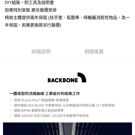
DIY組裝，附工具及說明書
AFTEE先享後付
如需特別安裝,需另報價安排
相關說明
椅款主體提供兩年保固 (扶手墊、氣壓棒、椅輪屬消耗性物品，為一
【關於「AFTEE先享後付」】
年保固，如需更換將另行報價)
ATM付款
AFTEE先享後付是「在收到商品之後才付款」的支付方式。 讓您購物簡單
便利好安心！
１．簡單：不需註冊會員、不需綁卡、不需儲值。
運送方式
２．便利：只要手機號碼，簡訊認證，即可結帳。
３．安心：先確認商品／服務後，再付款。
宅配
詳細說明
相關推薦
每筆NT$75，滿NT$399(含以上)免運費
【「AFTEE先享後付」結帳流程】
１．於結帳方式選擇「AFTEE先享後付」後，將跳轉至「AFTEE先享後付」
結帳頁面，進行簡訊認證並確認金額後，即可完成結帳。
２．訂單成立數日內，您將收到繳費通知簡訊。
３．收到繳費通知簡訊後14天內，點擊此簡訊中的連結，可透過四大超商／
ATM／網路銀行／等多元方式進行付款，方視為交易完成。
※ 請注意：結帳手續完成當下不需立刻繳費，但若您需要取消訂單，請聯絡
購買商品的店家。未經商家同意取消之訂單仍視為有效，需透過AFTEE先享
後付繳納相關費用。
※ 交易是否成功請以「AFTEE先享後付 」之結帳頁面顯示為準，若有關於
是否繳費成功／繳費後需取消欲退款等相關疑問，請聯繫「AFTEE先享後付
客戶支援中心」
https://netprotections.freshdesk.com/support/home
【注意事項】