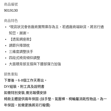
商品編號
信用卡分期付款
9019130
3 期 0 利率 每期
NT$2,626
21家銀行
商品特色
6 期 0 利率 每期
NT$1,313
21家銀行
合作金庫商業銀行
第一商業銀行
*現貨狀況會依廠商實際庫存為主，若遇廠商端缺貨，將另行通
華南商業銀行
彰化商業銀行
12 期 0 利率 每期
NT$656
21家銀行
合作金庫商業銀行
第一商業銀行
知您，謝謝。
上海商業儲蓄銀行
台北富邦商業銀行
華南商業銀行
彰化商業銀行
合作金庫商業銀行
第一商業銀行
LINE Pay
國泰世華商業銀行
兆豐國際商業銀行
【透氣網座款】
上海商業儲蓄銀行
台北富邦商業銀行
華南商業銀行
彰化商業銀行
臺灣中小企業銀行
台中商業銀行
調節升降頭枕
國泰世華商業銀行
兆豐國際商業銀行
Apple Pay
上海商業儲蓄銀行
台北富邦商業銀行
匯豐（台灣）商業銀行
華泰商業銀行
臺灣中小企業銀行
台中商業銀行
三維度調整扶手
國泰世華商業銀行
兆豐國際商業銀行
聯邦商業銀行
遠東國際商業銀行
匯豐（台灣）商業銀行
華泰商業銀行
街口支付
四段式椅背傾仰調整
臺灣中小企業銀行
台中商業銀行
元大商業銀行
永豐商業銀行
聯邦商業銀行
遠東國際商業銀行
匯豐（台灣）商業銀行
華泰商業銀行
大面積背部支撐與下腰部彈力加強
玉山商業銀行
星展（台灣）商業銀行
悠遊付
元大商業銀行
永豐商業銀行
聯邦商業銀行
遠東國際商業銀行
台新國際商業銀行
中國信託商業銀行
玉山商業銀行
星展（台灣）商業銀行
銷售重點
元大商業銀行
永豐商業銀行
台灣樂天信用卡公司
Google Pay
台新國際商業銀行
中國信託商業銀行
玉山商業銀行
星展（台灣）商業銀行
下單後，6-8個工作天寄出。
台灣樂天信用卡公司
台新國際商業銀行
中國信託商業銀行
全支付
DIY組裝，附工具及說明書
台灣樂天信用卡公司
如需特別安裝,需另報價安排
全盈+PAY
椅款主體提供兩年保固 (扶手墊、氣壓棒、椅輪屬消耗性物品，為一
AFTEE先享後付
年保固，如需更換將另行報價)
相關說明