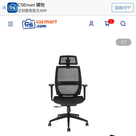
CSEmart 購物
開啟APP
立刻使用官方APP
0
1
/
7