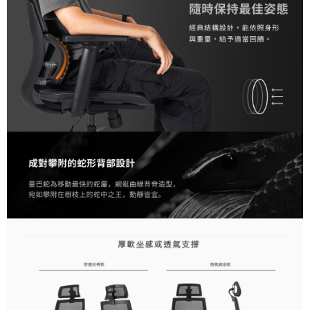
https://aftee.tw/terms/#terms3
３．未成年的使用者請事先徵得法定代理人或監護人之同意方可使用
「AFTEE先享後付」，若未經同意申辦者引起之損失，本公司不負相關責
任。
４．使用「AFTEE先享後付」時，將依據個別帳號之用戶狀況，依本公司即
時審查核予不同之上限額度；若仍有額度不足之情形，本公司將視審查結果
請求用戶進行身份認證。
５．嚴禁一人註冊多個帳號或使用他人資訊註冊。若發現惡意使用之情形，
恩沛科技股份有限公司將有權停止該用戶之使用額度並採取法律行動。