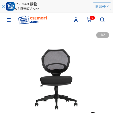
CSEmart 購物
開啟APP
立刻使用官方APP
0
1
/
2