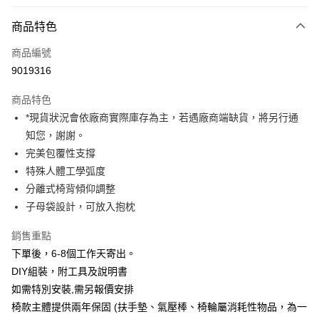
付款方式
商品特色
信用卡一次付款
商品編號
信用卡分期付款
9019316
3 期 0 利率 每期
NT$1,560
21家銀行
商品特色
6 期 0 利率 每期
NT$780
21家銀行
合作金庫商業銀行
第一商業銀行
*現貨狀況會依廠商實際庫存為主，若遇廠商端缺貨，將另行通
華南商業銀行
彰化商業銀行
12 期 0 利率 每期
NT$390
21家銀行
合作金庫商業銀行
第一商業銀行
知您，謝謝。
上海商業儲蓄銀行
台北富邦商業銀行
華南商業銀行
彰化商業銀行
合作金庫商業銀行
第一商業銀行
LINE Pay
國泰世華商業銀行
兆豐國際商業銀行
完美包覆性支撐
上海商業儲蓄銀行
台北富邦商業銀行
華南商業銀行
彰化商業銀行
臺灣中小企業銀行
台中商業銀行
特殊人體工學弧度
國泰世華商業銀行
兆豐國際商業銀行
Apple Pay
上海商業儲蓄銀行
台北富邦商業銀行
匯豐（台灣）商業銀行
華泰商業銀行
臺灣中小企業銀行
台中商業銀行
分離式椅背傾仰調整
國泰世華商業銀行
兆豐國際商業銀行
聯邦商業銀行
遠東國際商業銀行
匯豐（台灣）商業銀行
華泰商業銀行
街口支付
子母袋設計，可放入抱枕
臺灣中小企業銀行
台中商業銀行
元大商業銀行
永豐商業銀行
聯邦商業銀行
遠東國際商業銀行
匯豐（台灣）商業銀行
華泰商業銀行
玉山商業銀行
星展（台灣）商業銀行
悠遊付
元大商業銀行
永豐商業銀行
銷售重點
聯邦商業銀行
遠東國際商業銀行
台新國際商業銀行
中國信託商業銀行
玉山商業銀行
星展（台灣）商業銀行
下單後，6-8個工作天寄出。
元大商業銀行
永豐商業銀行
台灣樂天信用卡公司
Google Pay
台新國際商業銀行
中國信託商業銀行
玉山商業銀行
星展（台灣）商業銀行
DIY組裝，附工具及說明書
台灣樂天信用卡公司
台新國際商業銀行
中國信託商業銀行
全支付
如需特別安裝,需另報價安排
台灣樂天信用卡公司
椅款主體提供兩年保固 (扶手墊、氣壓棒、椅輪屬消耗性物品，為一
全盈+PAY