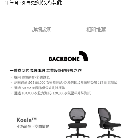
年保固，如需更換將另行報價)
AFTEE先享後付
相關說明
【關於「AFTEE先享後付」】
ATM付款
AFTEE先享後付是「在收到商品之後才付款」的支付方式。 讓您購物簡單
詳細說明
相關推薦
便利好安心！
１．簡單：不需註冊會員、不需綁卡、不需儲值。
運送方式
２．便利：只要手機號碼，簡訊認證，即可結帳。
３．安心：先確認商品／服務後，再付款。
宅配
每筆NT$75，滿NT$399(含以上)免運費
【「AFTEE先享後付」結帳流程】
１．於結帳方式選擇「AFTEE先享後付」後，將跳轉至「AFTEE先享後付」
結帳頁面，進行簡訊認證並確認金額後，即可完成結帳。
２．訂單成立數日內，您將收到繳費通知簡訊。
３．收到繳費通知簡訊後14天內，點擊此簡訊中的連結，可透過四大超商／
ATM／網路銀行／等多元方式進行付款，方視為交易完成。
※ 請注意：結帳手續完成當下不需立刻繳費，但若您需要取消訂單，請聯絡
購買商品的店家。未經商家同意取消之訂單仍視為有效，需透過AFTEE先享
後付繳納相關費用。
※ 交易是否成功請以「AFTEE先享後付 」之結帳頁面顯示為準，若有關於
是否繳費成功／繳費後需取消欲退款等相關疑問，請聯繫「AFTEE先享後付
客戶支援中心」
https://netprotections.freshdesk.com/support/home
【注意事項】