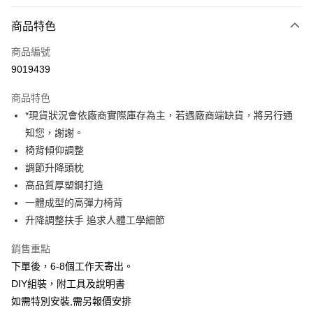
付款方式
商品特色
信用卡一次付款
商品編號
信用卡分期付款
9019439
3 期 0 利率 每期
NT$2,426
21家銀行
商品特色
6 期 0 利率 每期
NT$1,213
21家銀行
合作金庫商業銀行
第一商業銀行
*現貨狀況會依廠商實際庫存為主，若遇廠商端缺貨，將另行通
華南商業銀行
彰化商業銀行
12 期 0 利率 每期
NT$606
21家銀行
合作金庫商業銀行
第一商業銀行
知您，謝謝。
上海商業儲蓄銀行
台北富邦商業銀行
華南商業銀行
彰化商業銀行
合作金庫商業銀行
第一商業銀行
LINE Pay
國泰世華商業銀行
兆豐國際商業銀行
椅背傾仰調整
上海商業儲蓄銀行
台北富邦商業銀行
華南商業銀行
彰化商業銀行
臺灣中小企業銀行
台中商業銀行
調節升降頭枕
國泰世華商業銀行
兆豐國際商業銀行
Apple Pay
上海商業儲蓄銀行
台北富邦商業銀行
匯豐（台灣）商業銀行
華泰商業銀行
臺灣中小企業銀行
台中商業銀行
高品質厚塑鋼打造
國泰世華商業銀行
兆豐國際商業銀行
聯邦商業銀行
遠東國際商業銀行
匯豐（台灣）商業銀行
華泰商業銀行
街口支付
一體成型的高彈力椅背
臺灣中小企業銀行
台中商業銀行
元大商業銀行
永豐商業銀行
聯邦商業銀行
遠東國際商業銀行
匯豐（台灣）商業銀行
華泰商業銀行
升降調整扶手 追求人體工學細節
玉山商業銀行
星展（台灣）商業銀行
悠遊付
元大商業銀行
永豐商業銀行
聯邦商業銀行
遠東國際商業銀行
台新國際商業銀行
中國信託商業銀行
玉山商業銀行
星展（台灣）商業銀行
銷售重點
元大商業銀行
永豐商業銀行
台灣樂天信用卡公司
Google Pay
台新國際商業銀行
中國信託商業銀行
玉山商業銀行
星展（台灣）商業銀行
下單後，6-8個工作天寄出。
台灣樂天信用卡公司
台新國際商業銀行
中國信託商業銀行
全支付
DIY組裝，附工具及說明書
台灣樂天信用卡公司
如需特別安裝,需另報價安排
全盈+PAY