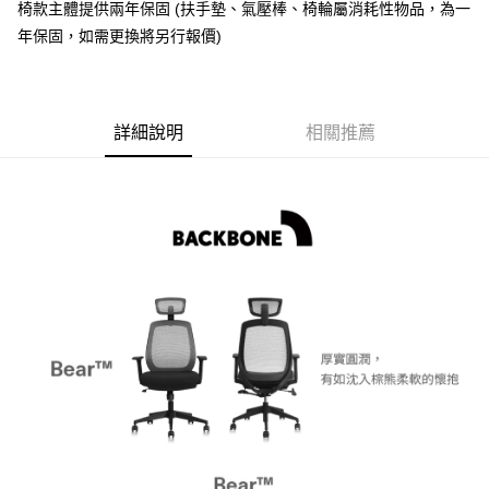
椅款主體提供兩年保固 (扶手墊、氣壓棒、椅輪屬消耗性物品，為一
AFTEE先享後付
年保固，如需更換將另行報價)
相關說明
【關於「AFTEE先享後付」】
ATM付款
AFTEE先享後付是「在收到商品之後才付款」的支付方式。 讓您購物簡單
便利好安心！
詳細說明
相關推薦
１．簡單：不需註冊會員、不需綁卡、不需儲值。
運送方式
２．便利：只要手機號碼，簡訊認證，即可結帳。
３．安心：先確認商品／服務後，再付款。
宅配
每筆NT$75，滿NT$399(含以上)免運費
【「AFTEE先享後付」結帳流程】
１．於結帳方式選擇「AFTEE先享後付」後，將跳轉至「AFTEE先享後付」
結帳頁面，進行簡訊認證並確認金額後，即可完成結帳。
２．訂單成立數日內，您將收到繳費通知簡訊。
３．收到繳費通知簡訊後14天內，點擊此簡訊中的連結，可透過四大超商／
ATM／網路銀行／等多元方式進行付款，方視為交易完成。
※ 請注意：結帳手續完成當下不需立刻繳費，但若您需要取消訂單，請聯絡
購買商品的店家。未經商家同意取消之訂單仍視為有效，需透過AFTEE先享
後付繳納相關費用。
※ 交易是否成功請以「AFTEE先享後付 」之結帳頁面顯示為準，若有關於
是否繳費成功／繳費後需取消欲退款等相關疑問，請聯繫「AFTEE先享後付
客戶支援中心」
https://netprotections.freshdesk.com/support/home
【注意事項】