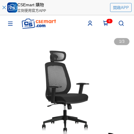
CSEmart 購物
開啟APP
立刻使用官方APP
0
1
/
3