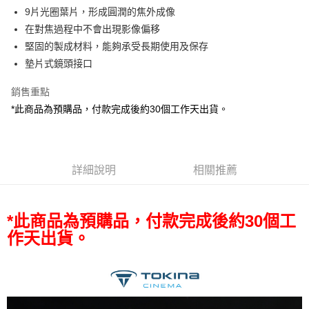
AFTEE先享後付
9片光圈葉片，形成圓潤的焦外成像
相關說明
在對焦過程中不會出現影像偏移
【關於「AFTEE先享後付」】
堅固的製成材料，能夠承受長期使用及保存
ATM付款
AFTEE先享後付是「在收到商品之後才付款」的支付方式。 讓您購物簡單
墊片式鏡頭接口
便利好安心！
１．簡單：不需註冊會員、不需綁卡、不需儲值。
運送方式
２．便利：只要手機號碼，簡訊認證，即可結帳。
銷售重點
３．安心：先確認商品／服務後，再付款。
全家取貨付款
*此商品為預購品，付款完成後約30個工作天出貨。
每筆NT$60，滿NT$399(含以上)免運費
【「AFTEE先享後付」結帳流程】
１．於結帳方式選擇「AFTEE先享後付」後，將跳轉至「AFTEE先享後付」
萊爾富取貨付款
結帳頁面，進行簡訊認證並確認金額後，即可完成結帳。
２．訂單成立數日內，您將收到繳費通知簡訊。
詳細說明
相關推薦
每筆NT$60，滿NT$399(含以上)免運費
３．收到繳費通知簡訊後14天內，點擊此簡訊中的連結，可透過四大超商／
ATM／網路銀行／等多元方式進行付款，方視為交易完成。
7-11取貨付款
※ 請注意：結帳手續完成當下不需立刻繳費，但若您需要取消訂單，請聯絡
每筆NT$60，滿NT$399(含以上)免運費
購買商品的店家。未經商家同意取消之訂單仍視為有效，需透過AFTEE先享
*此商品為預購品，付款完成後約30個工
後付繳納相關費用。
作天出貨。
宅配
※ 交易是否成功請以「AFTEE先享後付 」之結帳頁面顯示為準，若有關於
是否繳費成功／繳費後需取消欲退款等相關疑問，請聯繫「AFTEE先享後付
每筆NT$75，滿NT$399(含以上)免運費
客戶支援中心」
https://netprotections.freshdesk.com/support/home
付款後門市自取
【注意事項】
１．透過由恩沛科技股份有限公司提供之「AFTEE先享後付」服務完成之交
免運費