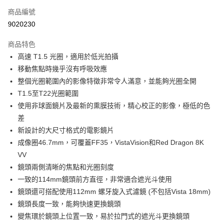
商品編號
信用卡分期付款
9020230
3 期 0 利率 每期
NT$66,633
21家銀行
商品特色
6 期 0 利率 每期
NT$33,316
21家銀行
合作金庫商業銀行
第一商業銀行
高速 T1.5 光圈，適用於低光拍攝
華南商業銀行
彰化商業銀行
12 期 0 利率 每期
NT$16,658
21家銀行
合作金庫商業銀行
第一商業銀行
移動焦點時幾乎沒有呼吸效應
上海商業儲蓄銀行
台北富邦商業銀行
華南商業銀行
彰化商業銀行
合作金庫商業銀行
第一商業銀行
超商取貨付款
國泰世華商業銀行
兆豐國際商業銀行
整個光圈範圍內的影像特徵非常令人滿意，並能夠光圈全開
上海商業儲蓄銀行
台北富邦商業銀行
華南商業銀行
彰化商業銀行
臺灣中小企業銀行
台中商業銀行
T1.5至T22光圈範圍
國泰世華商業銀行
兆豐國際商業銀行
LINE Pay
上海商業儲蓄銀行
台北富邦商業銀行
匯豐（台灣）商業銀行
華泰商業銀行
臺灣中小企業銀行
台中商業銀行
使用非球面鏡片及最新的熏膜技術，精心校正的影像，極低的色
國泰世華商業銀行
兆豐國際商業銀行
聯邦商業銀行
遠東國際商業銀行
匯豐（台灣）商業銀行
華泰商業銀行
Apple Pay
差
臺灣中小企業銀行
台中商業銀行
元大商業銀行
永豐商業銀行
聯邦商業銀行
遠東國際商業銀行
匯豐（台灣）商業銀行
華泰商業銀行
新設計的大尺寸格式的電影鏡片
玉山商業銀行
星展（台灣）商業銀行
街口支付
元大商業銀行
永豐商業銀行
聯邦商業銀行
遠東國際商業銀行
成像圈46.7mm，可覆蓋FF35，VistaVision和Red Dragon 8K
台新國際商業銀行
中國信託商業銀行
玉山商業銀行
星展（台灣）商業銀行
元大商業銀行
永豐商業銀行
台灣樂天信用卡公司
悠遊付
VV
台新國際商業銀行
中國信託商業銀行
玉山商業銀行
星展（台灣）商業銀行
鏡頭兩側清晰的焦點和光圈刻度
台灣樂天信用卡公司
台新國際商業銀行
中國信託商業銀行
Google Pay
一致的114mm鏡頭前方直徑，非常適合遮光斗使用
台灣樂天信用卡公司
全支付
鏡頭還可搭配使用112mm 螺牙旋入式濾鏡 (不包括Vista 18mm)
鏡頭長度一致，能夠快速更換鏡頭
全盈+PAY
變焦環於鏡頭上位置一致，易於拉門式的遮光斗更換鏡頭