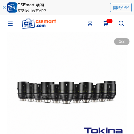
CSEmart 購物
開啟APP
立刻使用官方APP
0
1
/
2