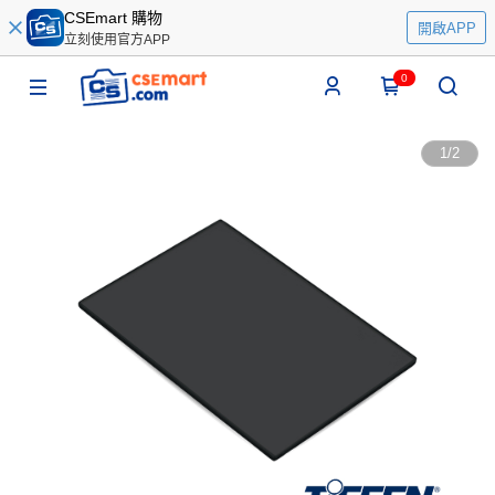
CSEmart 購物
開啟APP
立刻使用官方APP
0
1
/
2