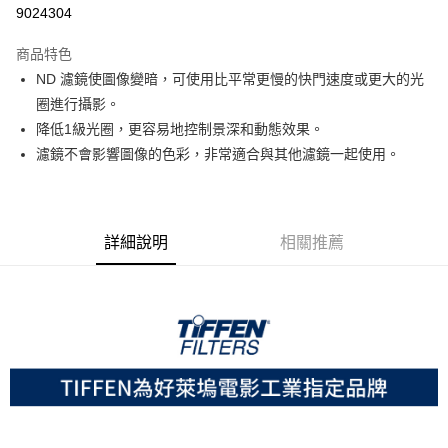
信用卡分期付款
9024304
3 期 0 利率 每期
NT$4,200
21家銀行
商品特色
6 期 0 利率 每期
NT$2,100
21家銀行
合作金庫商業銀行
第一商業銀行
ND 濾鏡使圖像變暗，可使用比平常更慢的快門速度或更大的光
華南商業銀行
彰化商業銀行
12 期 0 利率 每期
NT$1,050
21家銀行
合作金庫商業銀行
第一商業銀行
圈進行攝影。
上海商業儲蓄銀行
台北富邦商業銀行
華南商業銀行
彰化商業銀行
合作金庫商業銀行
第一商業銀行
超商取貨付款
國泰世華商業銀行
兆豐國際商業銀行
降低1級光圈，更容易地控制景深和動態效果。
上海商業儲蓄銀行
台北富邦商業銀行
華南商業銀行
彰化商業銀行
臺灣中小企業銀行
台中商業銀行
濾鏡不會影響圖像的色彩，非常適合與其他濾鏡一起使用。
國泰世華商業銀行
兆豐國際商業銀行
LINE Pay
上海商業儲蓄銀行
台北富邦商業銀行
匯豐（台灣）商業銀行
華泰商業銀行
臺灣中小企業銀行
台中商業銀行
國泰世華商業銀行
兆豐國際商業銀行
聯邦商業銀行
遠東國際商業銀行
匯豐（台灣）商業銀行
華泰商業銀行
Apple Pay
臺灣中小企業銀行
台中商業銀行
元大商業銀行
永豐商業銀行
聯邦商業銀行
遠東國際商業銀行
匯豐（台灣）商業銀行
華泰商業銀行
玉山商業銀行
星展（台灣）商業銀行
街口支付
元大商業銀行
永豐商業銀行
詳細說明
相關推薦
聯邦商業銀行
遠東國際商業銀行
台新國際商業銀行
中國信託商業銀行
玉山商業銀行
星展（台灣）商業銀行
元大商業銀行
永豐商業銀行
台灣樂天信用卡公司
悠遊付
台新國際商業銀行
中國信託商業銀行
玉山商業銀行
星展（台灣）商業銀行
台灣樂天信用卡公司
台新國際商業銀行
中國信託商業銀行
Google Pay
台灣樂天信用卡公司
全支付
全盈+PAY
AFTEE先享後付