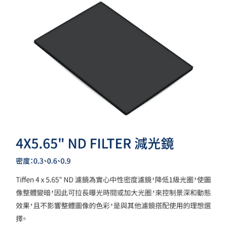
相關說明
【關於「AFTEE先享後付」】
ATM付款
AFTEE先享後付是「在收到商品之後才付款」的支付方式。 讓您購物簡單
便利好安心！
１．簡單：不需註冊會員、不需綁卡、不需儲值。
運送方式
２．便利：只要手機號碼，簡訊認證，即可結帳。
３．安心：先確認商品／服務後，再付款。
全家取貨付款
每筆NT$60，滿NT$399(含以上)免運費
【「AFTEE先享後付」結帳流程】
１．於結帳方式選擇「AFTEE先享後付」後，將跳轉至「AFTEE先享後付」
萊爾富取貨付款
結帳頁面，進行簡訊認證並確認金額後，即可完成結帳。
２．訂單成立數日內，您將收到繳費通知簡訊。
每筆NT$60，滿NT$399(含以上)免運費
３．收到繳費通知簡訊後14天內，點擊此簡訊中的連結，可透過四大超商／
ATM／網路銀行／等多元方式進行付款，方視為交易完成。
7-11取貨付款
※ 請注意：結帳手續完成當下不需立刻繳費，但若您需要取消訂單，請聯絡
每筆NT$60，滿NT$399(含以上)免運費
購買商品的店家。未經商家同意取消之訂單仍視為有效，需透過AFTEE先享
後付繳納相關費用。
宅配
※ 交易是否成功請以「AFTEE先享後付 」之結帳頁面顯示為準，若有關於
是否繳費成功／繳費後需取消欲退款等相關疑問，請聯繫「AFTEE先享後付
每筆NT$75，滿NT$399(含以上)免運費
客戶支援中心」
https://netprotections.freshdesk.com/support/home
付款後門市自取
【注意事項】
１．透過由恩沛科技股份有限公司提供之「AFTEE先享後付」服務完成之交
免運費
易，需依本服務之必要範圍內提供個人資料，並將交易相關給付款項請求債
權轉讓予恩沛科技股份有限公司。