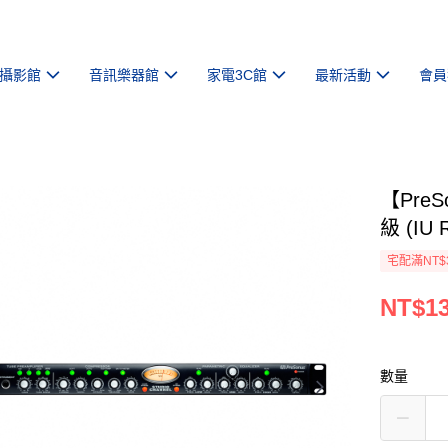
攝影館
音訊樂器館
家電3C館
最新活動
會員
【PreS
級 (IU
宅配滿NT$
NT$13
數量