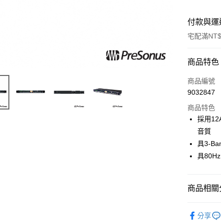
付款與運
宅配滿NT$
付款方式
商品特色
信用卡一
商品編號
9032847
信用卡分
商品特色
3 期 
採用12
6 期 
合作金
音質
華南商
12 期
具3-B
合作金
上海商
華南商
具80Hz
合作金
LINE Pay
國泰世
上海商
華南商
臺灣中
國泰世
Apple Pay
上海商
匯豐（
臺灣中
商品相關分
國泰世
聯邦商
匯豐（
街口支付
臺灣中
元大商
聯邦商
音訊設備
匯豐（
玉山商
悠遊付
分享
元大商
聯邦商