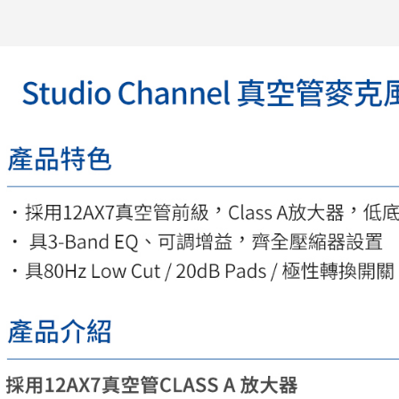
先享後付
※ 交易是
是否繳費成
付客戶支
【注意事
１．透過由
交易，需
求債權轉
２．關於
https://aft
３．未成
「AFTE
任。
４．使用「
即時審查
結果請求
５．嚴禁
形，恩沛
動。