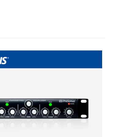
際商業銀行
中國信託商業銀行
備專區｜
錄音設備
業銀行
星展（台灣）商業銀行
業銀行
永豐商業銀行
天信用卡公司
y
際商業銀行
中國信託商業銀行
業銀行
星展（台灣）商業銀行
天信用卡公司
際商業銀行
中國信託商業銀行
天信用卡公司
享後付
FTEE先享後付」】
先享後付是「在收到商品之後才付款」的支付方式。 讓您購物簡單
心！
：不需註冊會員、不需綁卡、不需儲值。
：只要手機號碼，簡訊認證，即可結帳。
：先確認商品／服務後，再付款。
EE先享後付」結帳流程】
5，滿NT$399(含以上)免運費
方式選擇「AFTEE先享後付」後，將跳轉至「AFTEE先享後
頁面，進行簡訊認證並確認金額後，即可完成結帳。
市自取
成立數日內，您將收到繳費通知簡訊。
費通知簡訊後14天內，點擊此簡訊中的連結，可透過四大超商
網路銀行／等多元方式進行付款，方視為交易完成。
：結帳手續完成當下不需立刻繳費，但若您需要取消訂單，請聯
的店家。未經商家同意取消之訂單仍視為有效，需透過AFTEE