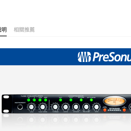
台新國
｜音訊設
玉山商
元大商
台灣樂
Google Pa
台新國
玉山商
台灣樂
台新國
全支付
台灣樂
說明
相關推薦
全盈+PAY
AFTEE先
相關說明
【關於「A
ATM付款
AFTEE
便利好安
１．簡單
２．便利
運送方式
３．安心
宅配
【「AFT
每筆NT$7
１．於結帳
付」結帳
付款後門
２．訂單
３．收到繳
免運費
／ATM／
※ 請注意
絡購買商品