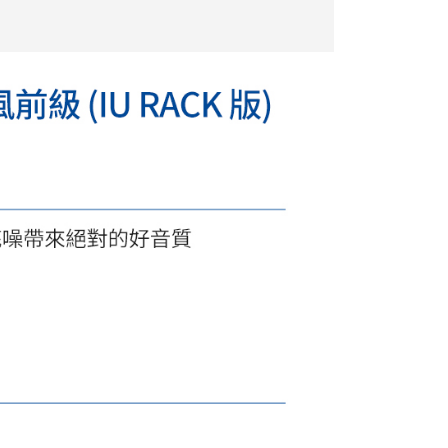
繳納相關費用。
否成功請以「AFTEE先享後付 」之結帳頁面顯示為準，若有關於
功／繳費後需取消欲退款等相關疑問，請聯繫「AFTEE先享後
援中心」
https://netprotections.freshdesk.com/support/home
項】
恩沛科技股份有限公司提供之「AFTEE先享後付」服務完成之
依本服務之必要範圍內提供個人資料，並將交易相關給付款項請
讓予恩沛科技股份有限公司。
個人資料處理事宜，請瀏覽以下網址：
ee.tw/terms/#terms3
年的使用者請事先徵得法定代理人或監護人之同意方可使用
E先享後付」，若未經同意申辦者引起之損失，本公司不負相關責
AFTEE先享後付」時，將依據個別帳號之用戶狀況，依本公司
核予不同之上限額度；若仍有額度不足之情形，本公司將視審查
用戶進行身份認證。
一人註冊多個帳號或使用他人資訊註冊。若發現惡意使用之情
科技股份有限公司將有權停止該用戶之使用額度並採取法律行