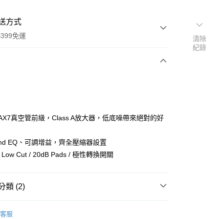
送方式
399免運
清除
紀錄
次付款
期付款
0 利率 每期
NT$4,500
21家銀行
AX7真空管前級，Class A放大器，低底噪帶來絕對的好
0 利率 每期
NT$2,250
21家銀行
庫商業銀行
第一商業銀行
業銀行
彰化商業銀行
 0 利率 每期
NT$1,125
21家銀行
and EQ、可調增益，齊全壓縮器設置
庫商業銀行
第一商業銀行
業儲蓄銀行
台北富邦商業銀行
業銀行
彰化商業銀行
 Low Cut / 20dB Pads / 極性轉換開關
庫商業銀行
第一商業銀行
華商業銀行
兆豐國際商業銀行
業儲蓄銀行
台北富邦商業銀行
業銀行
彰化商業銀行
小企業銀行
台中商業銀行
華商業銀行
兆豐國際商業銀行
業儲蓄銀行
台北富邦商業銀行
台灣）商業銀行
華泰商業銀行
小企業銀行
台中商業銀行
類 (2)
華商業銀行
兆豐國際商業銀行
業銀行
遠東國際商業銀行
台灣）商業銀行
華泰商業銀行
小企業銀行
台中商業銀行
業銀行
永豐商業銀行
業銀行
遠東國際商業銀行
品牌
PreSonus
台灣）商業銀行
華泰商業銀行
業銀行
星展（台灣）商業銀行
客服
業銀行
永豐商業銀行
業銀行
遠東國際商業銀行