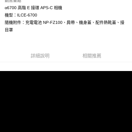
銷售重點
【關於「AFTEE先享後付」】
α6700 高階 E 接環 APS-C 相機
ATM付款
AFTEE先享後付是「在收到商品之後才付款」的支付方式。 讓您購物簡單
機型：ILCE-6700
便利好安心！
１．簡單：不需註冊會員、不需綁卡、不需儲值。
隨機附件：充電電池 NP-FZ100、肩帶、機身蓋、配件熱靴蓋、接
運送方式
２．便利：只要手機號碼，簡訊認證，即可結帳。
目罩
３．安心：先確認商品／服務後，再付款。
宅配
每筆NT$75，滿NT$399(含以上)免運費
【「AFTEE先享後付」結帳流程】
１．於結帳方式選擇「AFTEE先享後付」後，將跳轉至「AFTEE先享後付」
付款後門市自取
結帳頁面，進行簡訊認證並確認金額後，即可完成結帳。
詳細說明
相關推薦
２．訂單成立數日內，您將收到繳費通知簡訊。
免運費
３．收到繳費通知簡訊後14天內，點擊此簡訊中的連結，可透過四大超商／
ATM／網路銀行／等多元方式進行付款，方視為交易完成。
※ 請注意：結帳手續完成當下不需立刻繳費，但若您需要取消訂單，請聯絡
購買商品的店家。未經商家同意取消之訂單仍視為有效，需透過AFTEE先享
後付繳納相關費用。
※ 交易是否成功請以「AFTEE先享後付 」之結帳頁面顯示為準，若有關於
是否繳費成功／繳費後需取消欲退款等相關疑問，請聯繫「AFTEE先享後付
客戶支援中心」
https://netprotections.freshdesk.com/support/home
【注意事項】
１．透過由恩沛科技股份有限公司提供之「AFTEE先享後付」服務完成之交
易，需依本服務之必要範圍內提供個人資料，並將交易相關給付款項請求債
權轉讓予恩沛科技股份有限公司。
２．關於個人資料處理事宜，請瀏覽以下網址：