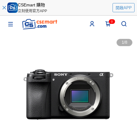
CSEmart 購物
開啟APP
立刻使用官方APP
0
1
/
8