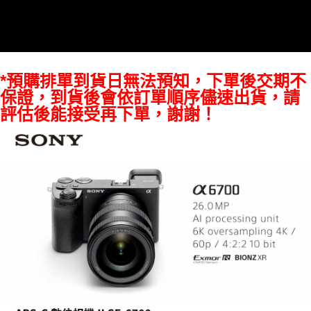
https://aftee.tw/terms/#terms3
３．未成年的使用者請事先徵得法定代理人或監護人之同意方可使用
「AFTEE先享後付」，若未經同意申辦者引起之損失，本公司不負相關責
任。
４．使用「AFTEE先享後付」時，將依據個別帳號之用戶狀況，依本公司即
時審查核予不同之上限額度；若仍有額度不足之情形，本公司將視審查結果
*預購排單到貨日無法預知，下單後交期不
請求用戶進行身份認證。
保證，到貨後會依訂單順序儘速出貨，請
５．嚴禁一人註冊多個帳號或使用他人資訊註冊。若發現惡意使用之情形，
評估後能接受再下單，謝謝！
恩沛科技股份有限公司將有權停止該用戶之使用額度並採取法律行動。