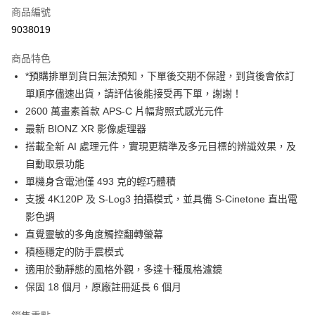
商品編號
信用卡分期付款
9038019
3 期 0 利率 每期
NT$13,993
21家銀行
商品特色
6 期 0 利率 每期
NT$6,996
21家銀行
合作金庫商業銀行
第一商業銀行
*預購排單到貨日無法預知，下單後交期不保證，到貨後會依訂
華南商業銀行
彰化商業銀行
12 期 0 利率 每期
NT$3,498
21家銀行
合作金庫商業銀行
第一商業銀行
單順序儘速出貨，請評估後能接受再下單，謝謝！
上海商業儲蓄銀行
台北富邦商業銀行
華南商業銀行
彰化商業銀行
合作金庫商業銀行
第一商業銀行
LINE Pay
國泰世華商業銀行
兆豐國際商業銀行
2600 萬畫素首款 APS-C 片幅背照式感光元件
上海商業儲蓄銀行
台北富邦商業銀行
華南商業銀行
彰化商業銀行
臺灣中小企業銀行
台中商業銀行
最新 BIONZ XR 影像處理器
國泰世華商業銀行
兆豐國際商業銀行
Apple Pay
上海商業儲蓄銀行
台北富邦商業銀行
匯豐（台灣）商業銀行
華泰商業銀行
臺灣中小企業銀行
台中商業銀行
搭載全新 AI 處理元件，實現更精準及多元目標的辨識效果，及
國泰世華商業銀行
兆豐國際商業銀行
聯邦商業銀行
遠東國際商業銀行
匯豐（台灣）商業銀行
華泰商業銀行
街口支付
自動取景功能
臺灣中小企業銀行
台中商業銀行
元大商業銀行
永豐商業銀行
聯邦商業銀行
遠東國際商業銀行
匯豐（台灣）商業銀行
華泰商業銀行
單機身含電池僅 493 克的輕巧體積
玉山商業銀行
星展（台灣）商業銀行
悠遊付
元大商業銀行
永豐商業銀行
聯邦商業銀行
遠東國際商業銀行
支援 4K120P 及 S-Log3 拍攝模式，並具備 S-Cinetone 直出電
台新國際商業銀行
中國信託商業銀行
玉山商業銀行
星展（台灣）商業銀行
元大商業銀行
永豐商業銀行
台灣樂天信用卡公司
Google Pay
影色調
台新國際商業銀行
中國信託商業銀行
玉山商業銀行
星展（台灣）商業銀行
直覺靈敏的多角度觸控翻轉螢幕
台灣樂天信用卡公司
台新國際商業銀行
中國信託商業銀行
全支付
積極穩定的防手震模式
台灣樂天信用卡公司
全盈+PAY
適用於動靜態的風格外觀，多達十種風格濾鏡
保固 18 個月，原廠註冊延長 6 個月
AFTEE先享後付
相關說明