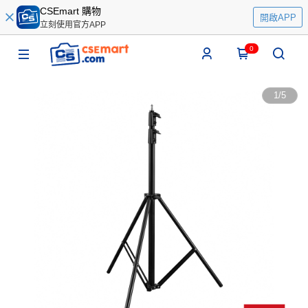
CSEmart 購物
開啟APP
立刻使用官方APP
0
1
/
5