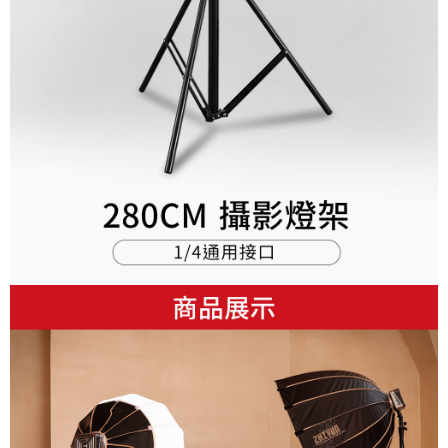
宅配
每筆NT$75，滿NT$399(含以上)免運費
【「AFTEE先享後付」結帳流程】
１．於結帳方式選擇「AFTEE先享後付」後，將跳轉至「AFTEE先享後付」
付款後門市自取
結帳頁面，進行簡訊認證並確認金額後，即可完成結帳。
２．訂單成立數日內，您將收到繳費通知簡訊。
免運費
３．收到繳費通知簡訊後14天內，點擊此簡訊中的連結，可透過四大超商／
ATM／網路銀行／等多元方式進行付款，方視為交易完成。
※ 請注意：結帳手續完成當下不需立刻繳費，但若您需要取消訂單，請聯絡
購買商品的店家。未經商家同意取消之訂單仍視為有效，需透過AFTEE先享
後付繳納相關費用。
※ 交易是否成功請以「AFTEE先享後付 」之結帳頁面顯示為準，若有關於
是否繳費成功／繳費後需取消欲退款等相關疑問，請聯繫「AFTEE先享後付
客戶支援中心」
https://netprotections.freshdesk.com/support/home
【注意事項】
１．透過由恩沛科技股份有限公司提供之「AFTEE先享後付」服務完成之交
易，需依本服務之必要範圍內提供個人資料，並將交易相關給付款項請求債
權轉讓予恩沛科技股份有限公司。
２．關於個人資料處理事宜，請瀏覽以下網址：
https://aftee.tw/terms/#terms3
３．未成年的使用者請事先徵得法定代理人或監護人之同意方可使用
「AFTEE先享後付」，若未經同意申辦者引起之損失，本公司不負相關責
任。
４．使用「AFTEE先享後付」時，將依據個別帳號之用戶狀況，依本公司即
時審查核予不同之上限額度；若仍有額度不足之情形，本公司將視審查結果