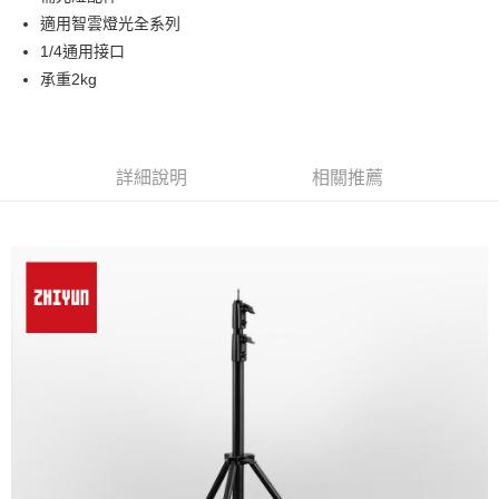
華南商業銀行
彰化商業銀行
12 期 0 利率 每期
NT$100
21家銀行
合作金庫商業銀行
第一商業銀行
適用智雲燈光全系列
上海商業儲蓄銀行
台北富邦商業銀行
華南商業銀行
彰化商業銀行
合作金庫商業銀行
第一商業銀行
LINE Pay
國泰世華商業銀行
兆豐國際商業銀行
1/4通用接口
上海商業儲蓄銀行
台北富邦商業銀行
華南商業銀行
彰化商業銀行
臺灣中小企業銀行
台中商業銀行
承重2kg
國泰世華商業銀行
兆豐國際商業銀行
Apple Pay
上海商業儲蓄銀行
台北富邦商業銀行
匯豐（台灣）商業銀行
華泰商業銀行
臺灣中小企業銀行
台中商業銀行
國泰世華商業銀行
兆豐國際商業銀行
聯邦商業銀行
遠東國際商業銀行
匯豐（台灣）商業銀行
華泰商業銀行
街口支付
臺灣中小企業銀行
台中商業銀行
元大商業銀行
永豐商業銀行
聯邦商業銀行
遠東國際商業銀行
匯豐（台灣）商業銀行
華泰商業銀行
玉山商業銀行
星展（台灣）商業銀行
悠遊付
元大商業銀行
永豐商業銀行
詳細說明
相關推薦
聯邦商業銀行
遠東國際商業銀行
台新國際商業銀行
中國信託商業銀行
玉山商業銀行
星展（台灣）商業銀行
元大商業銀行
永豐商業銀行
台灣樂天信用卡公司
Google Pay
台新國際商業銀行
中國信託商業銀行
玉山商業銀行
星展（台灣）商業銀行
台灣樂天信用卡公司
台新國際商業銀行
中國信託商業銀行
全支付
台灣樂天信用卡公司
全盈+PAY
AFTEE先享後付
相關說明
【關於「AFTEE先享後付」】
ATM付款
AFTEE先享後付是「在收到商品之後才付款」的支付方式。 讓您購物簡單
便利好安心！
１．簡單：不需註冊會員、不需綁卡、不需儲值。
運送方式
２．便利：只要手機號碼，簡訊認證，即可結帳。
３．安心：先確認商品／服務後，再付款。