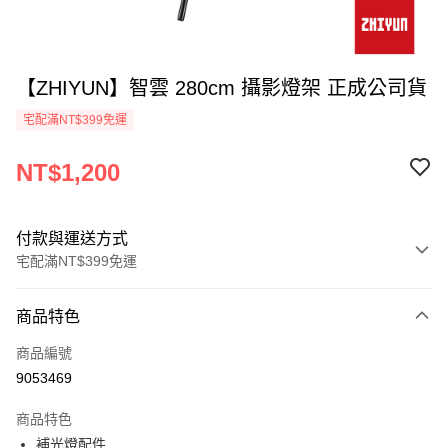
【ZHIYUN】智雲 280cm 攝影燈架 正成公司貨
宅配滿NT$399免運
NT$1,200
付款與運送方式
宅配滿NT$399免運
付款方式
商品特色
信用卡一次付款
商品編號
信用卡分期付款
9053469
3 期 0 利率 每期
NT$400
21家銀行
商品特色
6 期 0 利率 每期
NT$200
21家銀行
合作金庫商業銀行
第一商業銀行
補光燈配件