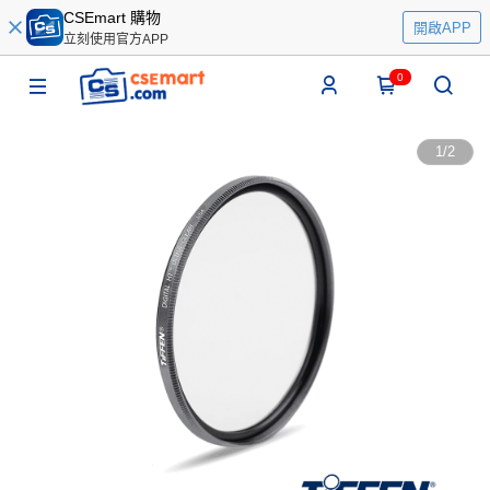
CSEmart 購物
開啟APP
立刻使用官方APP
0
1
/
2