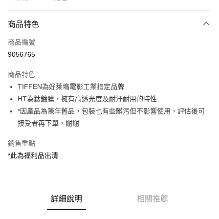
付款方式
商品特色
信用卡一次付款
商品編號
信用卡分期付款
9056765
3 期 0 利率 每期
NT$230
21家銀行
商品特色
6 期 0 利率 每期
NT$115
21家銀行
合作金庫商業銀行
第一商業銀行
TIFFEN為好萊塢電影工業指定品牌
華南商業銀行
彰化商業銀行
12 期 0 利率 每期
NT$57
21家銀行
合作金庫商業銀行
第一商業銀行
HT為鈦鍍膜，擁有高透光度及耐汙耐用的特性
上海商業儲蓄銀行
台北富邦商業銀行
華南商業銀行
彰化商業銀行
合作金庫商業銀行
第一商業銀行
超商取貨付款
國泰世華商業銀行
兆豐國際商業銀行
*因產品為陳年舊品，包裝也有些髒污但不影響使用，評估後可
上海商業儲蓄銀行
台北富邦商業銀行
華南商業銀行
彰化商業銀行
臺灣中小企業銀行
台中商業銀行
接受者再下單，謝謝
國泰世華商業銀行
兆豐國際商業銀行
LINE Pay
上海商業儲蓄銀行
台北富邦商業銀行
匯豐（台灣）商業銀行
華泰商業銀行
臺灣中小企業銀行
台中商業銀行
國泰世華商業銀行
兆豐國際商業銀行
聯邦商業銀行
遠東國際商業銀行
銷售重點
匯豐（台灣）商業銀行
華泰商業銀行
Apple Pay
臺灣中小企業銀行
台中商業銀行
元大商業銀行
永豐商業銀行
*此為福利品出清
聯邦商業銀行
遠東國際商業銀行
匯豐（台灣）商業銀行
華泰商業銀行
玉山商業銀行
星展（台灣）商業銀行
街口支付
元大商業銀行
永豐商業銀行
聯邦商業銀行
遠東國際商業銀行
台新國際商業銀行
中國信託商業銀行
玉山商業銀行
星展（台灣）商業銀行
元大商業銀行
永豐商業銀行
台灣樂天信用卡公司
悠遊付
台新國際商業銀行
中國信託商業銀行
玉山商業銀行
星展（台灣）商業銀行
台灣樂天信用卡公司
詳細說明
相關推薦
台新國際商業銀行
中國信託商業銀行
Google Pay
台灣樂天信用卡公司