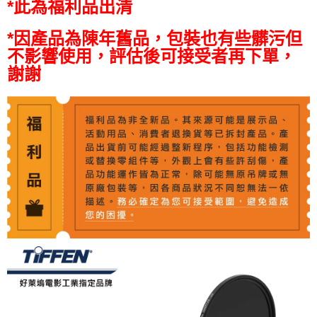
全支付
*此為福利品出清
全盈+PAY
*因產品為陳年舊品，包裝也有些髒污但
不影響使用，評估後可接受者再下單，
AFTEE先享後付
謝謝
相關說明
【關於「AFTEE先享後付」】
ATM付款
AFTEE先享後付是「在收到商品之後才付款」的支付方式。 讓您購物簡單
便利好安心！
１．簡單：不需註冊會員、不需綁卡、不需儲值。
運送方式
２．便利：只要手機號碼，簡訊認證，即可結帳。
３．安心：先確認商品／服務後，再付款。
全家取貨付款
每筆NT$60，滿NT$399(含以上)免運費
【「AFTEE先享後付」結帳流程】
１．於結帳方式選擇「AFTEE先享後付」後，將跳轉至「AFTEE先享後付」
萊爾富取貨付款
結帳頁面，進行簡訊認證並確認金額後，即可完成結帳。
２．訂單成立數日內，您將收到繳費通知簡訊。
每筆NT$60，滿NT$399(含以上)免運費
３．收到繳費通知簡訊後14天內，點擊此簡訊中的連結，可透過四大超商／
ATM／網路銀行／等多元方式進行付款，方視為交易完成。
7-11取貨付款
※ 請注意：結帳手續完成當下不需立刻繳費，但若您需要取消訂單，請聯絡
每筆NT$60，滿NT$399(含以上)免運費
購買商品的店家。未經商家同意取消之訂單仍視為有效，需透過AFTEE先享
後付繳納相關費用。
宅配
※ 交易是否成功請以「AFTEE先享後付 」之結帳頁面顯示為準，若有關於
是否繳費成功／繳費後需取消欲退款等相關疑問，請聯繫「AFTEE先享後付
每筆NT$75，滿NT$399(含以上)免運費
客戶支援中心」
https://netprotections.freshdesk.com/support/home