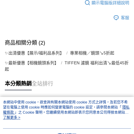
顯示電腦版詳細說明
客服
商品相關分類 (2)
✨出清優惠【展示/福利品系列】
專業相機／鏡頭↘5折起
✨最新優惠【相機鏡頭系列】
TIFFEN 濾鏡 福利出清↘最低45折
起
本分類熱銷
全站排行
本網站中使用 cookie，欲查詢有關本網站使用 cookie 方式之詳情，及若您不希
熱門標籤
望在電腦上使用 cookie 時應如何變更電腦的 cookie 設定，請參閱本網站「
隱私
權條款
」之 Cookie 聲明。您繼續使用本網站即表示您同意本公司得按本網站使
用條款之 Cookie 聲明使用 cookie。
了解更多 >