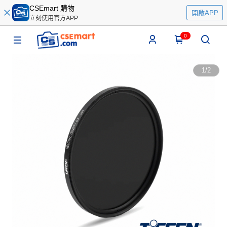
CSEmart 購物
開啟APP
立刻使用官方APP
0
1
/
2