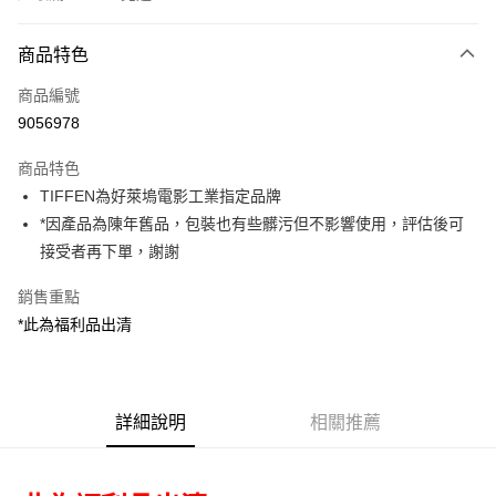
付款方式
商品特色
信用卡一次付款
商品編號
信用卡分期付款
9056978
3 期 0 利率 每期
NT$130
21家銀行
商品特色
6 期 0 利率 每期
NT$65
21家銀行
合作金庫商業銀行
第一商業銀行
TIFFEN為好萊塢電影工業指定品牌
華南商業銀行
彰化商業銀行
12 期 0 利率 每期
NT$32
21家銀行
合作金庫商業銀行
第一商業銀行
*因產品為陳年舊品，包裝也有些髒污但不影響使用，評估後可
上海商業儲蓄銀行
台北富邦商業銀行
華南商業銀行
彰化商業銀行
合作金庫商業銀行
第一商業銀行
超商取貨付款
國泰世華商業銀行
兆豐國際商業銀行
接受者再下單，謝謝
上海商業儲蓄銀行
台北富邦商業銀行
華南商業銀行
彰化商業銀行
臺灣中小企業銀行
台中商業銀行
國泰世華商業銀行
兆豐國際商業銀行
LINE Pay
上海商業儲蓄銀行
台北富邦商業銀行
銷售重點
匯豐（台灣）商業銀行
華泰商業銀行
臺灣中小企業銀行
台中商業銀行
國泰世華商業銀行
兆豐國際商業銀行
聯邦商業銀行
遠東國際商業銀行
*此為福利品出清
匯豐（台灣）商業銀行
華泰商業銀行
Apple Pay
臺灣中小企業銀行
台中商業銀行
元大商業銀行
永豐商業銀行
聯邦商業銀行
遠東國際商業銀行
匯豐（台灣）商業銀行
華泰商業銀行
玉山商業銀行
星展（台灣）商業銀行
街口支付
元大商業銀行
永豐商業銀行
聯邦商業銀行
遠東國際商業銀行
台新國際商業銀行
中國信託商業銀行
玉山商業銀行
星展（台灣）商業銀行
元大商業銀行
永豐商業銀行
台灣樂天信用卡公司
悠遊付
台新國際商業銀行
詳細說明
中國信託商業銀行
相關推薦
玉山商業銀行
星展（台灣）商業銀行
台灣樂天信用卡公司
台新國際商業銀行
中國信託商業銀行
Google Pay
台灣樂天信用卡公司