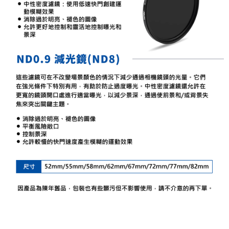
付款後門市自取
【注意事項】
１．透過由恩沛科技股份有限公司提供之「AFTEE先享後付」服務完成之交
免運費
易，需依本服務之必要範圍內提供個人資料，並將交易相關給付款項請求債
權轉讓予恩沛科技股份有限公司。
２．關於個人資料處理事宜，請瀏覽以下網址：
https://aftee.tw/terms/#terms3
３．未成年的使用者請事先徵得法定代理人或監護人之同意方可使用
「AFTEE先享後付」，若未經同意申辦者引起之損失，本公司不負相關責
任。
４．使用「AFTEE先享後付」時，將依據個別帳號之用戶狀況，依本公司即
時審查核予不同之上限額度；若仍有額度不足之情形，本公司將視審查結果
請求用戶進行身份認證。
５．嚴禁一人註冊多個帳號或使用他人資訊註冊。若發現惡意使用之情形，
恩沛科技股份有限公司將有權停止該用戶之使用額度並採取法律行動。