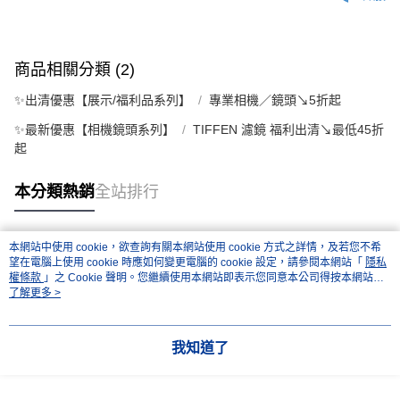
商品相關分類 (2)
✨出清優惠【展示/福利品系列】
專業相機／鏡頭↘5折起
✨最新優惠【相機鏡頭系列】
TIFFEN 濾鏡 福利出清↘最低45折
起
本分類熱銷
全站排行
本網站中使用 cookie，欲查詢有關本網站使用 cookie 方式之詳情，及若您不希
熱門標籤
望在電腦上使用 cookie 時應如何變更電腦的 cookie 設定，請參閱本網站「
隱私
權條款
」之 Cookie 聲明。您繼續使用本網站即表示您同意本公司得按本網站使
用條款之 Cookie 聲明使用 cookie。
了解更多 >
我知道了