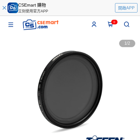
CSEmart 購物
開啟APP
立刻使用官方APP
0
1
/
2