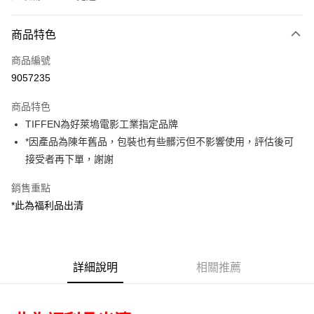
付款方式
商品特色
信用卡一次付款
商品編號
信用卡分期付款
9057235
3 期 0 利率 每期
NT$763
21家銀行
商品特色
6 期 0 利率 每期
NT$381
21家銀行
合作金庫商業銀行
第一商業銀行
TIFFEN為好萊塢電影工業指定品牌
華南商業銀行
彰化商業銀行
12 期 0 利率 每期
NT$190
21家銀行
合作金庫商業銀行
第一商業銀行
*因產品為陳年舊品，包裝也有些髒污但不影響使用，評估後可
上海商業儲蓄銀行
台北富邦商業銀行
華南商業銀行
彰化商業銀行
合作金庫商業銀行
第一商業銀行
超商取貨付款
國泰世華商業銀行
兆豐國際商業銀行
接受者再下單，謝謝
上海商業儲蓄銀行
台北富邦商業銀行
華南商業銀行
彰化商業銀行
臺灣中小企業銀行
台中商業銀行
國泰世華商業銀行
兆豐國際商業銀行
LINE Pay
上海商業儲蓄銀行
台北富邦商業銀行
銷售重點
匯豐（台灣）商業銀行
華泰商業銀行
臺灣中小企業銀行
台中商業銀行
國泰世華商業銀行
兆豐國際商業銀行
聯邦商業銀行
遠東國際商業銀行
*此為福利品出清
匯豐（台灣）商業銀行
華泰商業銀行
Apple Pay
臺灣中小企業銀行
台中商業銀行
元大商業銀行
永豐商業銀行
聯邦商業銀行
遠東國際商業銀行
匯豐（台灣）商業銀行
華泰商業銀行
玉山商業銀行
星展（台灣）商業銀行
街口支付
元大商業銀行
永豐商業銀行
聯邦商業銀行
遠東國際商業銀行
台新國際商業銀行
中國信託商業銀行
玉山商業銀行
星展（台灣）商業銀行
元大商業銀行
永豐商業銀行
台灣樂天信用卡公司
悠遊付
台新國際商業銀行
詳細說明
中國信託商業銀行
相關推薦
玉山商業銀行
星展（台灣）商業銀行
台灣樂天信用卡公司
台新國際商業銀行
中國信託商業銀行
Google Pay
台灣樂天信用卡公司