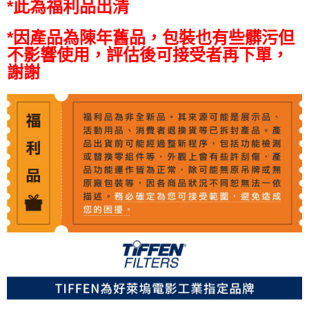
全支付
*此為福利品出清
全盈+PAY
*因產品為陳年舊品，包裝也有些髒污但
不影響使用，評估後可接受者再下單，
AFTEE先享後付
謝謝
相關說明
【關於「AFTEE先享後付」】
ATM付款
AFTEE先享後付是「在收到商品之後才付款」的支付方式。 讓您購物簡單
便利好安心！
１．簡單：不需註冊會員、不需綁卡、不需儲值。
運送方式
２．便利：只要手機號碼，簡訊認證，即可結帳。
３．安心：先確認商品／服務後，再付款。
全家取貨付款
每筆NT$60，滿NT$399(含以上)免運費
【「AFTEE先享後付」結帳流程】
１．於結帳方式選擇「AFTEE先享後付」後，將跳轉至「AFTEE先享後付」
萊爾富取貨付款
結帳頁面，進行簡訊認證並確認金額後，即可完成結帳。
２．訂單成立數日內，您將收到繳費通知簡訊。
每筆NT$60，滿NT$399(含以上)免運費
３．收到繳費通知簡訊後14天內，點擊此簡訊中的連結，可透過四大超商／
ATM／網路銀行／等多元方式進行付款，方視為交易完成。
7-11取貨付款
※ 請注意：結帳手續完成當下不需立刻繳費，但若您需要取消訂單，請聯絡
每筆NT$60，滿NT$399(含以上)免運費
購買商品的店家。未經商家同意取消之訂單仍視為有效，需透過AFTEE先享
後付繳納相關費用。
宅配
※ 交易是否成功請以「AFTEE先享後付 」之結帳頁面顯示為準，若有關於
是否繳費成功／繳費後需取消欲退款等相關疑問，請聯繫「AFTEE先享後付
每筆NT$75，滿NT$399(含以上)免運費
客戶支援中心」
https://netprotections.freshdesk.com/support/home