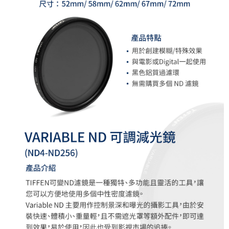
付款後門市自取
【注意事項】
１．透過由恩沛科技股份有限公司提供之「AFTEE先享後付」服務完成之交
免運費
易，需依本服務之必要範圍內提供個人資料，並將交易相關給付款項請求債
權轉讓予恩沛科技股份有限公司。
２．關於個人資料處理事宜，請瀏覽以下網址：
https://aftee.tw/terms/#terms3
３．未成年的使用者請事先徵得法定代理人或監護人之同意方可使用
「AFTEE先享後付」，若未經同意申辦者引起之損失，本公司不負相關責
任。
４．使用「AFTEE先享後付」時，將依據個別帳號之用戶狀況，依本公司即
時審查核予不同之上限額度；若仍有額度不足之情形，本公司將視審查結果
請求用戶進行身份認證。
５．嚴禁一人註冊多個帳號或使用他人資訊註冊。若發現惡意使用之情形，
恩沛科技股份有限公司將有權停止該用戶之使用額度並採取法律行動。