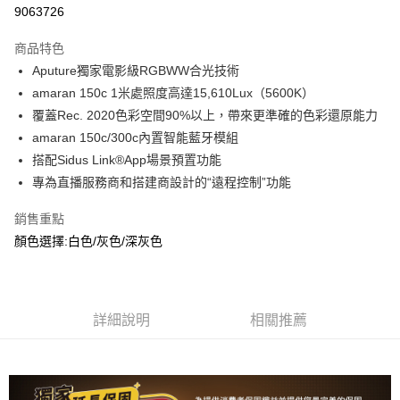
信用卡分期付款
9063726
3 期 0 利率 每期
NT$3,166
21家銀行
商品特色
6 期 0 利率 每期
NT$1,583
21家銀行
合作金庫商業銀行
第一商業銀行
Aputure獨家電影級RGBWW合光技術
華南商業銀行
彰化商業銀行
12 期 0 利率 每期
NT$791
21家銀行
合作金庫商業銀行
第一商業銀行
amaran 150c 1米處照度高達15,610Lux（5600K）
上海商業儲蓄銀行
台北富邦商業銀行
華南商業銀行
彰化商業銀行
合作金庫商業銀行
第一商業銀行
LINE Pay
國泰世華商業銀行
兆豐國際商業銀行
覆蓋Rec. 2020色彩空間90%以上，帶來更準確的色彩還原能力
上海商業儲蓄銀行
台北富邦商業銀行
華南商業銀行
彰化商業銀行
臺灣中小企業銀行
台中商業銀行
amaran 150c/300c內置智能藍牙模組
國泰世華商業銀行
兆豐國際商業銀行
Apple Pay
上海商業儲蓄銀行
台北富邦商業銀行
匯豐（台灣）商業銀行
華泰商業銀行
臺灣中小企業銀行
台中商業銀行
搭配Sidus Link®️App場景預置功能
國泰世華商業銀行
兆豐國際商業銀行
聯邦商業銀行
遠東國際商業銀行
匯豐（台灣）商業銀行
華泰商業銀行
街口支付
專為直播服務商和搭建商設計的“遠程控制”功能
臺灣中小企業銀行
台中商業銀行
元大商業銀行
永豐商業銀行
聯邦商業銀行
遠東國際商業銀行
匯豐（台灣）商業銀行
華泰商業銀行
玉山商業銀行
星展（台灣）商業銀行
悠遊付
元大商業銀行
永豐商業銀行
銷售重點
聯邦商業銀行
遠東國際商業銀行
台新國際商業銀行
中國信託商業銀行
玉山商業銀行
星展（台灣）商業銀行
顏色選擇:白色/灰色/深灰色
元大商業銀行
永豐商業銀行
台灣樂天信用卡公司
Google Pay
台新國際商業銀行
中國信託商業銀行
玉山商業銀行
星展（台灣）商業銀行
台灣樂天信用卡公司
台新國際商業銀行
中國信託商業銀行
全支付
台灣樂天信用卡公司
全盈+PAY
詳細說明
相關推薦
AFTEE先享後付
相關說明
【關於「AFTEE先享後付」】