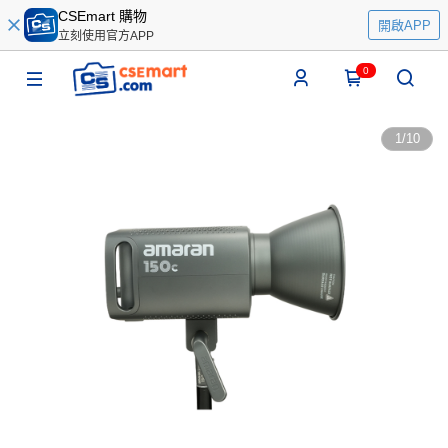
CSEmart 購物
開啟APP
立刻使用官方APP
0
1
/
10