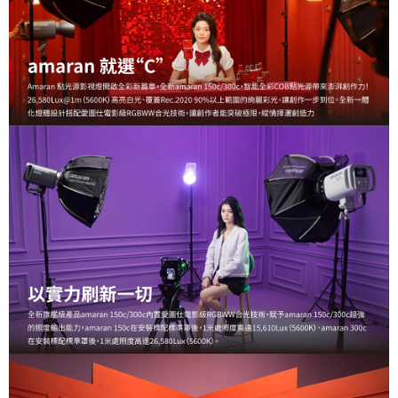
３．未成年的使用者請事先徵得法定代理人或監護人之同意方可使用
「AFTEE先享後付」，若未經同意申辦者引起之損失，本公司不負相關責
任。
４．使用「AFTEE先享後付」時，將依據個別帳號之用戶狀況，依本公司即
時審查核予不同之上限額度；若仍有額度不足之情形，本公司將視審查結果
請求用戶進行身份認證。
５．嚴禁一人註冊多個帳號或使用他人資訊註冊。若發現惡意使用之情形，
恩沛科技股份有限公司將有權停止該用戶之使用額度並採取法律行動。