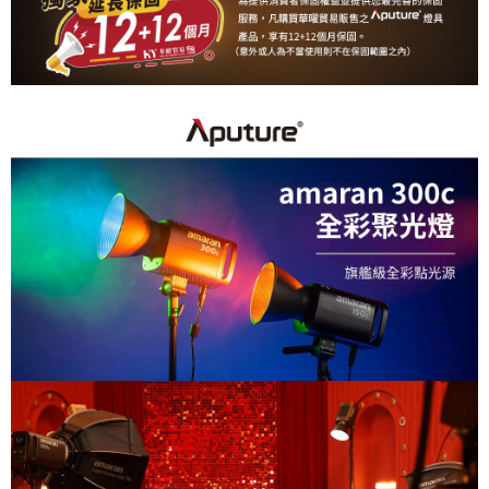
ATM付款
AFTEE先享後付是「在收到商品之後才付款」的支付方式。 讓您購物簡單
便利好安心！
１．簡單：不需註冊會員、不需綁卡、不需儲值。
運送方式
２．便利：只要手機號碼，簡訊認證，即可結帳。
３．安心：先確認商品／服務後，再付款。
宅配
每筆NT$75，滿NT$399(含以上)免運費
【「AFTEE先享後付」結帳流程】
１．於結帳方式選擇「AFTEE先享後付」後，將跳轉至「AFTEE先享後付」
付款後門市自取
結帳頁面，進行簡訊認證並確認金額後，即可完成結帳。
２．訂單成立數日內，您將收到繳費通知簡訊。
免運費
３．收到繳費通知簡訊後14天內，點擊此簡訊中的連結，可透過四大超商／
ATM／網路銀行／等多元方式進行付款，方視為交易完成。
※ 請注意：結帳手續完成當下不需立刻繳費，但若您需要取消訂單，請聯絡
購買商品的店家。未經商家同意取消之訂單仍視為有效，需透過AFTEE先享
後付繳納相關費用。
※ 交易是否成功請以「AFTEE先享後付 」之結帳頁面顯示為準，若有關於
是否繳費成功／繳費後需取消欲退款等相關疑問，請聯繫「AFTEE先享後付
客戶支援中心」
https://netprotections.freshdesk.com/support/home
【注意事項】
１．透過由恩沛科技股份有限公司提供之「AFTEE先享後付」服務完成之交
易，需依本服務之必要範圍內提供個人資料，並將交易相關給付款項請求債
權轉讓予恩沛科技股份有限公司。
２．關於個人資料處理事宜，請瀏覽以下網址：
https://aftee.tw/terms/#terms3