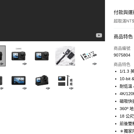
付款與運
超取滿NT$
付款方式
商品特色
信用卡一
商品編號
9075804
信用卡分
商品特色
3 期 
1/1.3
6 期 
合作金
10-bi
華南商
12 期
耐低溫 
合作金
上海商
華南商
4K/12
合作金
超商取貨
國泰世
上海商
磁吸快拆
華南商
臺灣中
國泰世
LINE Pay
上海商
360º 
匯豐（
臺灣中
國泰世
聯邦商
18 公
匯豐（
Apple Pay
臺灣中
元大商
前後雙
聯邦商
匯豐（
玉山商
街口支付
元大商
＊獨家
聯邦商