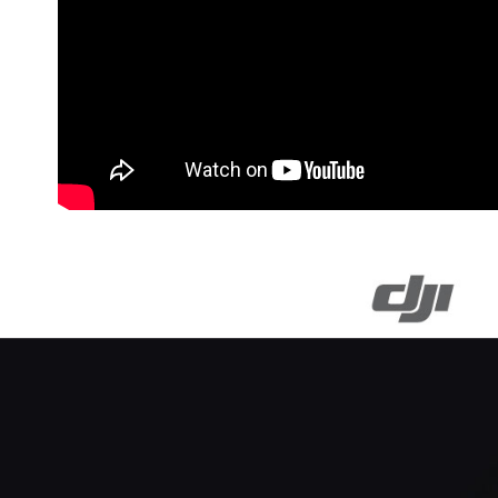
※ 請注意
7-11取貨
絡購買商品
先享後付
每筆NT$6
※ 交易是
是否繳費成
宅配
付客戶支
每筆NT$7
【注意事
付款後門
１．透過由
交易，需
免運費
求債權轉
２．關於
https://aft
３．未成
「AFTE
任。
４．使用「
即時審查
結果請求
５．嚴禁
形，恩沛
動。