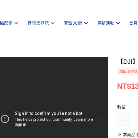
攝影館
音訊樂器館
家電3C館
最新活動
會員
【DJI】
超取滿NT$
NT$13
數量
※ 本商品