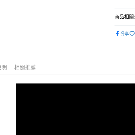
台新國
玉山商
元大商
台灣樂
悠遊付
台新國
玉山商
台灣樂
商品相關分
台新國
Google Pa
台灣樂
空拍/穩定
全支付
分享
｜主機鏡
全盈+PAY
｜空拍/穩
AFTEE先
相關說明
【關於「A
說明
相關推薦
ATM付款
AFTEE
便利好安
１．簡單
２．便利
運送方式
３．安心
全家取貨
【「AFT
每筆NT$6
１．於結帳
付」結帳
萊爾富取
２．訂單
３．收到繳
每筆NT$6
／ATM／