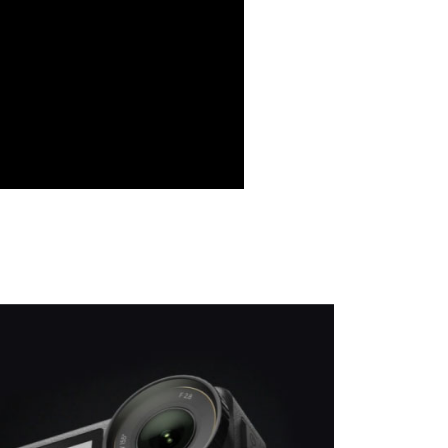
：結帳手續完成當下不需立刻繳費，但若您需要取消訂單，請聯
付款
的店家。未經商家同意取消之訂單仍視為有效，需透過AFTEE
繳納相關費用。
0，滿NT$399(含以上)免運費
否成功請以「AFTEE先享後付 」之結帳頁面顯示為準，若有關於
功／繳費後需取消欲退款等相關疑問，請聯繫「AFTEE先享後
援中心」
https://netprotections.freshdesk.com/support/home
5，滿NT$399(含以上)免運費
項】
市自取
恩沛科技股份有限公司提供之「AFTEE先享後付」服務完成之
依本服務之必要範圍內提供個人資料，並將交易相關給付款項請
讓予恩沛科技股份有限公司。
個人資料處理事宜，請瀏覽以下網址：
ee.tw/terms/#terms3
年的使用者請事先徵得法定代理人或監護人之同意方可使用
E先享後付」，若未經同意申辦者引起之損失，本公司不負相關責
AFTEE先享後付」時，將依據個別帳號之用戶狀況，依本公司
核予不同之上限額度；若仍有額度不足之情形，本公司將視審查
用戶進行身份認證。
一人註冊多個帳號或使用他人資訊註冊。若發現惡意使用之情
科技股份有限公司將有權停止該用戶之使用額度並採取法律行