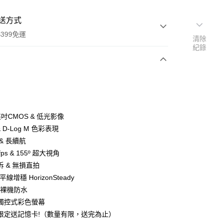
送方式
399免運
清除
紀錄
次付款
期付款
0 利率 每期
NT$4,596
21家銀行
 英吋CMOS & 低光影像
0 利率 每期
NT$2,298
21家銀行
庫商業銀行
第一商業銀行
t & D-Log M 色彩表現
業銀行
彰化商業銀行
 0 利率 每期
NT$1,149
21家銀行
& 長續航
庫商業銀行
第一商業銀行
業儲蓄銀行
台北富邦商業銀行
業銀行
彰化商業銀行
0fps & 155º 超大視角
庫商業銀行
第一商業銀行
付款
華商業銀行
兆豐國際商業銀行
業儲蓄銀行
台北富邦商業銀行
 & 無損直拍
業銀行
彰化商業銀行
小企業銀行
台中商業銀行
華商業銀行
兆豐國際商業銀行
業儲蓄銀行
台北富邦商業銀行
地平線增穩 HorizonSteady
台灣）商業銀行
華泰商業銀行
小企業銀行
台中商業銀行
華商業銀行
兆豐國際商業銀行
業銀行
遠東國際商業銀行
尺裸機防水
台灣）商業銀行
華泰商業銀行
小企業銀行
台中商業銀行
業銀行
永豐商業銀行
觸控式彩色螢幕
業銀行
遠東國際商業銀行
台灣）商業銀行
華泰商業銀行
業銀行
星展（台灣）商業銀行
業銀行
永豐商業銀行
限定送記憶卡!（數量有限，送完為止）
業銀行
遠東國際商業銀行