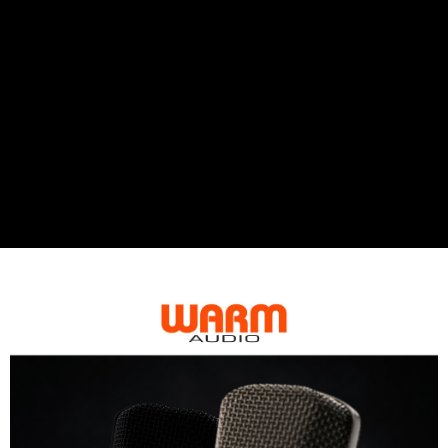
便利好安心！
１．簡單：不需註冊會員、不需綁卡、不需儲值。
運送方式
２．便利：只要手機號碼，簡訊認證，即可結帳。
３．安心：先確認商品／服務後，再付款。
全家取貨付款
每筆NT$60，滿NT$399(含以上)免運費
【「AFTEE先享後付」結帳流程】
１．於結帳方式選擇「AFTEE先享後付」後，將跳轉至「AFTEE先享後付」
萊爾富取貨付款
結帳頁面，進行簡訊認證並確認金額後，即可完成結帳。
２．訂單成立數日內，您將收到繳費通知簡訊。
每筆NT$60，滿NT$399(含以上)免運費
３．收到繳費通知簡訊後14天內，點擊此簡訊中的連結，可透過四大超商／
ATM／網路銀行／等多元方式進行付款，方視為交易完成。
7-11取貨付款
※ 請注意：結帳手續完成當下不需立刻繳費，但若您需要取消訂單，請聯絡
每筆NT$60，滿NT$399(含以上)免運費
購買商品的店家。未經商家同意取消之訂單仍視為有效，需透過AFTEE先享
後付繳納相關費用。
宅配
※ 交易是否成功請以「AFTEE先享後付 」之結帳頁面顯示為準，若有關於
是否繳費成功／繳費後需取消欲退款等相關疑問，請聯繫「AFTEE先享後付
每筆NT$75，滿NT$399(含以上)免運費
客戶支援中心」
https://netprotections.freshdesk.com/support/home
付款後門市自取
【注意事項】
１．透過由恩沛科技股份有限公司提供之「AFTEE先享後付」服務完成之交
免運費
易，需依本服務之必要範圍內提供個人資料，並將交易相關給付款項請求債
權轉讓予恩沛科技股份有限公司。
２．關於個人資料處理事宜，請瀏覽以下網址：
https://aftee.tw/terms/#terms3
３．未成年的使用者請事先徵得法定代理人或監護人之同意方可使用