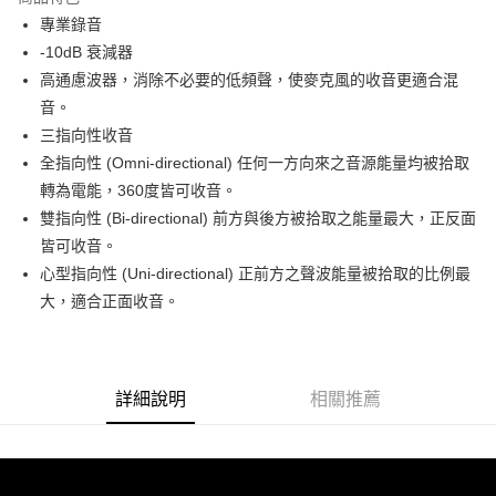
6 期 0 利率 每期
NT$4,250
21家銀行
合作金庫商業銀行
第一商業銀行
專業錄音
華南商業銀行
彰化商業銀行
12 期 0 利率 每期
NT$2,125
21家銀行
合作金庫商業銀行
第一商業銀行
-10dB 衰減器
上海商業儲蓄銀行
台北富邦商業銀行
華南商業銀行
彰化商業銀行
合作金庫商業銀行
第一商業銀行
超商取貨付款
國泰世華商業銀行
兆豐國際商業銀行
高通慮波器，消除不必要的低頻聲，使麥克風的收音更適合混
上海商業儲蓄銀行
台北富邦商業銀行
華南商業銀行
彰化商業銀行
臺灣中小企業銀行
台中商業銀行
音。
國泰世華商業銀行
兆豐國際商業銀行
LINE Pay
上海商業儲蓄銀行
台北富邦商業銀行
匯豐（台灣）商業銀行
華泰商業銀行
臺灣中小企業銀行
台中商業銀行
三指向性收音
國泰世華商業銀行
兆豐國際商業銀行
聯邦商業銀行
遠東國際商業銀行
匯豐（台灣）商業銀行
華泰商業銀行
Apple Pay
全指向性 (Omni-directional) 任何一方向來之音源能量均被拾取
臺灣中小企業銀行
台中商業銀行
元大商業銀行
永豐商業銀行
聯邦商業銀行
遠東國際商業銀行
匯豐（台灣）商業銀行
華泰商業銀行
轉為電能，360度皆可收音。
玉山商業銀行
星展（台灣）商業銀行
街口支付
元大商業銀行
永豐商業銀行
聯邦商業銀行
遠東國際商業銀行
雙指向性 (Bi-directional) 前方與後方被拾取之能量最大，正反面
台新國際商業銀行
中國信託商業銀行
玉山商業銀行
星展（台灣）商業銀行
元大商業銀行
永豐商業銀行
台灣樂天信用卡公司
悠遊付
皆可收音。
台新國際商業銀行
中國信託商業銀行
玉山商業銀行
星展（台灣）商業銀行
心型指向性 (Uni-directional) 正前方之聲波能量被拾取的比例最
台灣樂天信用卡公司
台新國際商業銀行
中國信託商業銀行
Google Pay
大，適合正面收音。
台灣樂天信用卡公司
全支付
全盈+PAY
詳細說明
相關推薦
AFTEE先享後付
相關說明
【關於「AFTEE先享後付」】
ATM付款
AFTEE先享後付是「在收到商品之後才付款」的支付方式。 讓您購物簡單