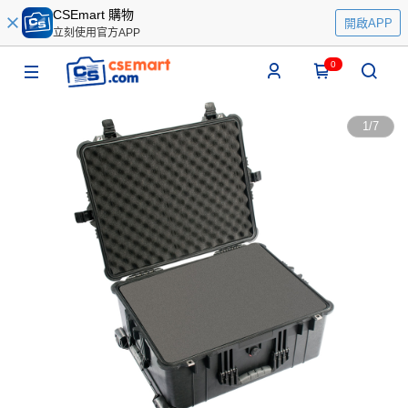
CSEmart 購物
開啟APP
立刻使用官方APP
0
1
/
7