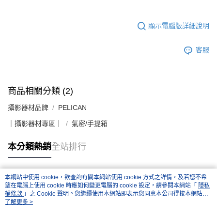
顯示電腦版詳細說明
客服
商品相關分類 (2)
攝影器材品牌
PELICAN
｜攝影器材專區｜
氣密/手提箱
本分類熱銷
全站排行
本網站中使用 cookie，欲查詢有關本網站使用 cookie 方式之詳情，及若您不希
熱門標籤
望在電腦上使用 cookie 時應如何變更電腦的 cookie 設定，請參閱本網站「
隱私
權條款
」之 Cookie 聲明。您繼續使用本網站即表示您同意本公司得按本網站使
用條款之 Cookie 聲明使用 cookie。
了解更多 >