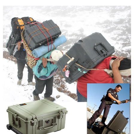
ATM付款
AFTEE先享後付是「在收到商品之後才付款」的支付方式。 讓您購物簡單
便利好安心！
１．簡單：不需註冊會員、不需綁卡、不需儲值。
運送方式
２．便利：只要手機號碼，簡訊認證，即可結帳。
３．安心：先確認商品／服務後，再付款。
宅配
每筆NT$75，滿NT$399(含以上)免運費
【「AFTEE先享後付」結帳流程】
１．於結帳方式選擇「AFTEE先享後付」後，將跳轉至「AFTEE先享後付」
付款後門市自取
結帳頁面，進行簡訊認證並確認金額後，即可完成結帳。
２．訂單成立數日內，您將收到繳費通知簡訊。
免運費
３．收到繳費通知簡訊後14天內，點擊此簡訊中的連結，可透過四大超商／
ATM／網路銀行／等多元方式進行付款，方視為交易完成。
※ 請注意：結帳手續完成當下不需立刻繳費，但若您需要取消訂單，請聯絡
購買商品的店家。未經商家同意取消之訂單仍視為有效，需透過AFTEE先享
後付繳納相關費用。
※ 交易是否成功請以「AFTEE先享後付 」之結帳頁面顯示為準，若有關於
是否繳費成功／繳費後需取消欲退款等相關疑問，請聯繫「AFTEE先享後付
客戶支援中心」
https://netprotections.freshdesk.com/support/home
【注意事項】
１．透過由恩沛科技股份有限公司提供之「AFTEE先享後付」服務完成之交
易，需依本服務之必要範圍內提供個人資料，並將交易相關給付款項請求債
權轉讓予恩沛科技股份有限公司。
２．關於個人資料處理事宜，請瀏覽以下網址：
https://aftee.tw/terms/#terms3