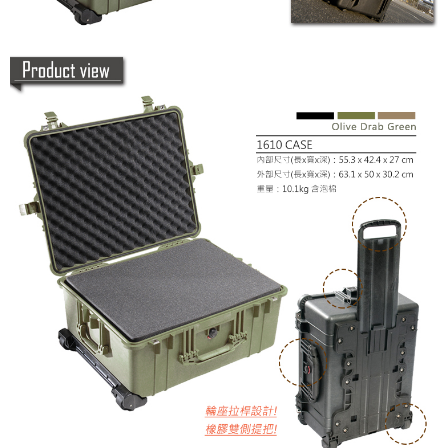
３．未成年的使用者請事先徵得法定代理人或監護人之同意方可使用
「AFTEE先享後付」，若未經同意申辦者引起之損失，本公司不負相關責
任。
４．使用「AFTEE先享後付」時，將依據個別帳號之用戶狀況，依本公司即
時審查核予不同之上限額度；若仍有額度不足之情形，本公司將視審查結果
請求用戶進行身份認證。
５．嚴禁一人註冊多個帳號或使用他人資訊註冊。若發現惡意使用之情形，
恩沛科技股份有限公司將有權停止該用戶之使用額度並採取法律行動。