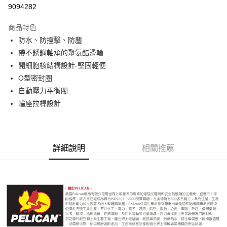
信用卡分期付款
9094282
3 期 0 利率 每期
NT$5,286
21家銀行
商品特色
6 期 0 利率 每期
NT$2,643
21家銀行
合作金庫商業銀行
第一商業銀行
防水、防撞擊、防塵
華南商業銀行
彰化商業銀行
12 期 0 利率 每期
NT$1,321
21家銀行
合作金庫商業銀行
第一商業銀行
帶不銹鋼軸承的聚氨酯滑輪
上海商業儲蓄銀行
台北富邦商業銀行
華南商業銀行
彰化商業銀行
合作金庫商業銀行
第一商業銀行
LINE Pay
國泰世華商業銀行
兆豐國際商業銀行
開細胞核結構設計-堅固輕便
上海商業儲蓄銀行
台北富邦商業銀行
華南商業銀行
彰化商業銀行
臺灣中小企業銀行
台中商業銀行
O型密封圈
國泰世華商業銀行
兆豐國際商業銀行
Apple Pay
上海商業儲蓄銀行
台北富邦商業銀行
匯豐（台灣）商業銀行
華泰商業銀行
臺灣中小企業銀行
台中商業銀行
自動壓力平衡閥
國泰世華商業銀行
兆豐國際商業銀行
聯邦商業銀行
遠東國際商業銀行
匯豐（台灣）商業銀行
華泰商業銀行
街口支付
輪座拉桿設計
臺灣中小企業銀行
台中商業銀行
元大商業銀行
永豐商業銀行
聯邦商業銀行
遠東國際商業銀行
匯豐（台灣）商業銀行
華泰商業銀行
玉山商業銀行
星展（台灣）商業銀行
悠遊付
元大商業銀行
永豐商業銀行
聯邦商業銀行
遠東國際商業銀行
台新國際商業銀行
中國信託商業銀行
玉山商業銀行
星展（台灣）商業銀行
元大商業銀行
永豐商業銀行
台灣樂天信用卡公司
Google Pay
台新國際商業銀行
中國信託商業銀行
玉山商業銀行
星展（台灣）商業銀行
詳細說明
相關推薦
台灣樂天信用卡公司
台新國際商業銀行
中國信託商業銀行
全支付
台灣樂天信用卡公司
全盈+PAY
AFTEE先享後付
相關說明
【關於「AFTEE先享後付」】