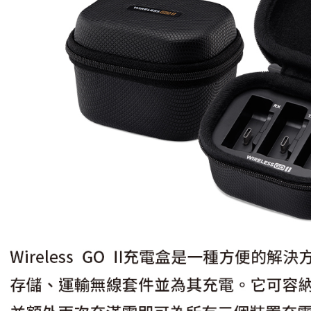
先享後付
每筆NT$6
※ 交易是
是否繳費成
宅配
付客戶支
每筆NT$7
【注意事
付款後門
１．透過由
交易，需
免運費
求債權轉
２．關於
https://aft
３．未成
「AFTE
任。
４．使用「
即時審查
結果請求
５．嚴禁
形，恩沛
動。