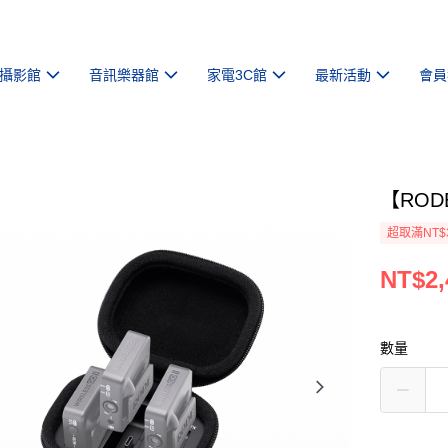
攝影館
音訊樂器館
家電3C館
最新活動
會員
【RODE
超取滿NT$
NT$2,
數量