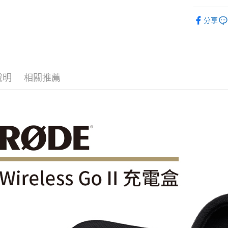
台新國
玉山商
音訊設備
台灣樂
台新國
Google Pa
分享
台灣樂
｜音訊設
全支付
RØDE 旗
全盈+PAY
AFTEE先
說明
相關推薦
相關說明
【關於「A
ATM付款
AFTEE
便利好安
１．簡單
２．便利
運送方式
３．安心
全家取貨
【「AFT
每筆NT$6
１．於結帳
付」結帳
萊爾富取
２．訂單
３．收到繳
每筆NT$6
／ATM／
※ 請注意
7-11取貨
絡購買商品