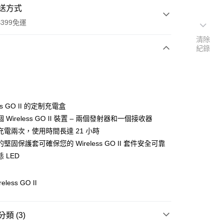
送方式
399免運
清除
紀錄
次付款
期付款
0 利率 每期
NT$830
21家銀行
ess GO II 的定制充電盒
0 利率 每期
NT$415
21家銀行
庫商業銀行
第一商業銀行
 Wireless GO II 裝置 – 兩個發射器和一個接收器
業銀行
彰化商業銀行
 0 利率 每期
NT$207
21家銀行
充電兩次，使用時間長達 21 小時
庫商業銀行
第一商業銀行
業儲蓄銀行
台北富邦商業銀行
業銀行
彰化商業銀行
堅固保護套可確保您的 Wireless GO II 套件安全可靠
庫商業銀行
第一商業銀行
付款
華商業銀行
兆豐國際商業銀行
業儲蓄銀行
台北富邦商業銀行
 LED
業銀行
彰化商業銀行
小企業銀行
台中商業銀行
華商業銀行
兆豐國際商業銀行
業儲蓄銀行
台北富邦商業銀行
台灣）商業銀行
華泰商業銀行
小企業銀行
台中商業銀行
華商業銀行
兆豐國際商業銀行
業銀行
遠東國際商業銀行
reless GO II
台灣）商業銀行
華泰商業銀行
小企業銀行
台中商業銀行
業銀行
永豐商業銀行
業銀行
遠東國際商業銀行
台灣）商業銀行
華泰商業銀行
業銀行
星展（台灣）商業銀行
業銀行
永豐商業銀行
業銀行
遠東國際商業銀行
際商業銀行
中國信託商業銀行
類 (3)
業銀行
星展（台灣）商業銀行
業銀行
永豐商業銀行
天信用卡公司