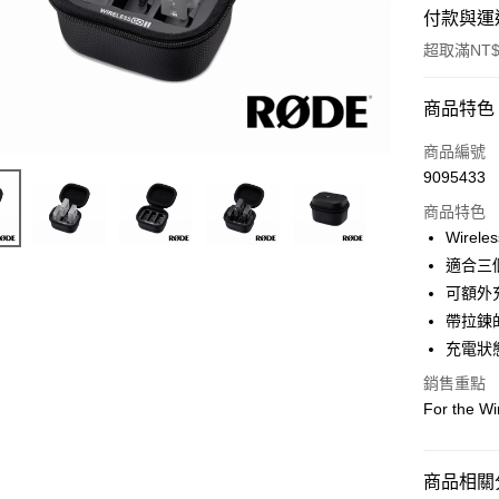
付款與運
超取滿NT$
付款方式
商品特色
信用卡一
商品編號
9095433
信用卡分
商品特色
3 期 
Wirel
6 期 
合作金
適合三個
華南商
12 期
可額外
合作金
上海商
華南商
帶拉鍊的
合作金
超商取貨
國泰世
上海商
充電狀態
華南商
臺灣中
國泰世
LINE Pay
上海商
匯豐（
銷售重點
臺灣中
國泰世
聯邦商
For the Wi
匯豐（
Apple Pay
臺灣中
元大商
聯邦商
匯豐（
玉山商
街口支付
元大商
聯邦商
台新國
商品相關分
玉山商
元大商
台灣樂
悠遊付