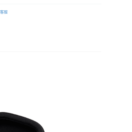
際商業銀行
中國信託商業銀行
業銀行
星展（台灣）商業銀行
品牌
RØDE
天信用卡公司
際商業銀行
中國信託商業銀行
y
客服
天信用卡公司
備專區｜
音訊配件
艦館
音訊配件
享後付
FTEE先享後付」】
先享後付是「在收到商品之後才付款」的支付方式。 讓您購物簡單
心！
：不需註冊會員、不需綁卡、不需儲值。
：只要手機號碼，簡訊認證，即可結帳。
：先確認商品／服務後，再付款。
付款
EE先享後付」結帳流程】
0，滿NT$399(含以上)免運費
方式選擇「AFTEE先享後付」後，將跳轉至「AFTEE先享後
頁面，進行簡訊認證並確認金額後，即可完成結帳。
貨付款
成立數日內，您將收到繳費通知簡訊。
費通知簡訊後14天內，點擊此簡訊中的連結，可透過四大超商
0，滿NT$399(含以上)免運費
網路銀行／等多元方式進行付款，方視為交易完成。
：結帳手續完成當下不需立刻繳費，但若您需要取消訂單，請聯
付款
的店家。未經商家同意取消之訂單仍視為有效，需透過AFTEE