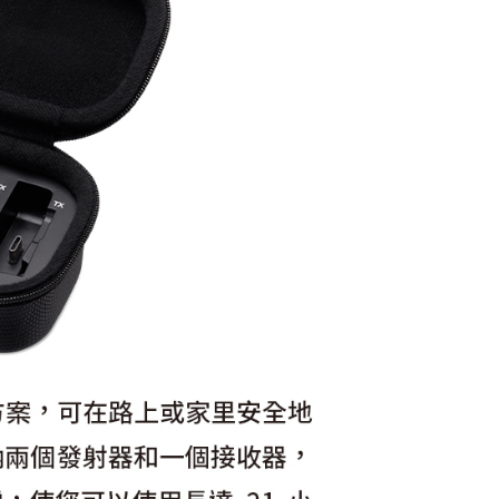
繳納相關費用。
0，滿NT$399(含以上)免運費
否成功請以「AFTEE先享後付 」之結帳頁面顯示為準，若有關於
功／繳費後需取消欲退款等相關疑問，請聯繫「AFTEE先享後
援中心」
https://netprotections.freshdesk.com/support/home
5，滿NT$399(含以上)免運費
項】
市自取
恩沛科技股份有限公司提供之「AFTEE先享後付」服務完成之
依本服務之必要範圍內提供個人資料，並將交易相關給付款項請
讓予恩沛科技股份有限公司。
個人資料處理事宜，請瀏覽以下網址：
ee.tw/terms/#terms3
年的使用者請事先徵得法定代理人或監護人之同意方可使用
E先享後付」，若未經同意申辦者引起之損失，本公司不負相關責
AFTEE先享後付」時，將依據個別帳號之用戶狀況，依本公司
核予不同之上限額度；若仍有額度不足之情形，本公司將視審查
用戶進行身份認證。
一人註冊多個帳號或使用他人資訊註冊。若發現惡意使用之情
科技股份有限公司將有權停止該用戶之使用額度並採取法律行