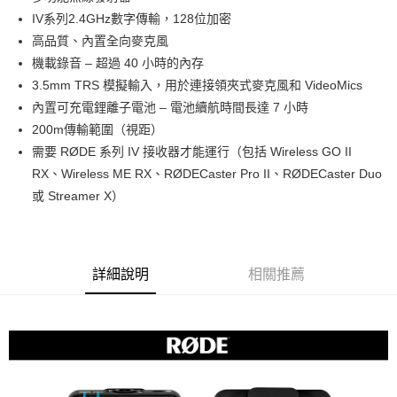
華南商業銀行
彰化商業銀行
12 期 0 利率 每期
NT$357
21家銀行
合作金庫商業銀行
第一商業銀行
IV系列2.4GHz數字傳輸，128位加密
上海商業儲蓄銀行
台北富邦商業銀行
華南商業銀行
彰化商業銀行
合作金庫商業銀行
第一商業銀行
超商取貨付款
國泰世華商業銀行
兆豐國際商業銀行
高品質、內置全向麥克風
上海商業儲蓄銀行
台北富邦商業銀行
華南商業銀行
彰化商業銀行
臺灣中小企業銀行
台中商業銀行
機載錄音 – 超過 40 小時的內存
國泰世華商業銀行
兆豐國際商業銀行
LINE Pay
上海商業儲蓄銀行
台北富邦商業銀行
匯豐（台灣）商業銀行
華泰商業銀行
臺灣中小企業銀行
台中商業銀行
3.5mm TRS 模擬輸入，用於連接領夾式麥克風和 VideoMics
國泰世華商業銀行
兆豐國際商業銀行
聯邦商業銀行
遠東國際商業銀行
匯豐（台灣）商業銀行
華泰商業銀行
Apple Pay
內置可充電鋰離子電池 – 電池續航時間長達 7 小時
臺灣中小企業銀行
台中商業銀行
元大商業銀行
永豐商業銀行
聯邦商業銀行
遠東國際商業銀行
匯豐（台灣）商業銀行
華泰商業銀行
200m傳輸範圍（視距）
玉山商業銀行
星展（台灣）商業銀行
街口支付
元大商業銀行
永豐商業銀行
聯邦商業銀行
遠東國際商業銀行
需要 RØDE 系列 IV 接收器才能運行（包括 Wireless GO II
台新國際商業銀行
中國信託商業銀行
玉山商業銀行
星展（台灣）商業銀行
元大商業銀行
永豐商業銀行
台灣樂天信用卡公司
悠遊付
RX、Wireless ME RX、RØDECaster Pro II、RØDECaster Duo
台新國際商業銀行
中國信託商業銀行
玉山商業銀行
星展（台灣）商業銀行
或 Streamer X）
台灣樂天信用卡公司
台新國際商業銀行
中國信託商業銀行
Google Pay
台灣樂天信用卡公司
全支付
全盈+PAY
詳細說明
相關推薦
AFTEE先享後付
相關說明
【關於「AFTEE先享後付」】
ATM付款
AFTEE先享後付是「在收到商品之後才付款」的支付方式。 讓您購物簡單
便利好安心！
１．簡單：不需註冊會員、不需綁卡、不需儲值。