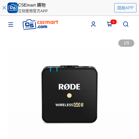
CSEmart 購物
開啟APP
立刻使用官方APP
0
1
/
8