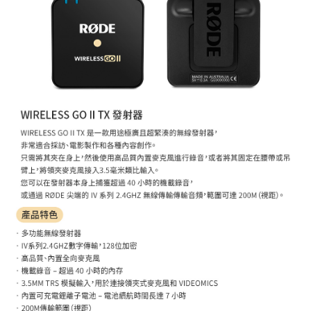
運送方式
２．便利：只要手機號碼，簡訊認證，即可結帳。
３．安心：先確認商品／服務後，再付款。
全家取貨付款
每筆NT$60，滿NT$399(含以上)免運費
【「AFTEE先享後付」結帳流程】
１．於結帳方式選擇「AFTEE先享後付」後，將跳轉至「AFTEE先享後付」
萊爾富取貨付款
結帳頁面，進行簡訊認證並確認金額後，即可完成結帳。
２．訂單成立數日內，您將收到繳費通知簡訊。
每筆NT$60，滿NT$399(含以上)免運費
３．收到繳費通知簡訊後14天內，點擊此簡訊中的連結，可透過四大超商／
ATM／網路銀行／等多元方式進行付款，方視為交易完成。
7-11取貨付款
※ 請注意：結帳手續完成當下不需立刻繳費，但若您需要取消訂單，請聯絡
每筆NT$60，滿NT$399(含以上)免運費
購買商品的店家。未經商家同意取消之訂單仍視為有效，需透過AFTEE先享
後付繳納相關費用。
宅配
※ 交易是否成功請以「AFTEE先享後付 」之結帳頁面顯示為準，若有關於
是否繳費成功／繳費後需取消欲退款等相關疑問，請聯繫「AFTEE先享後付
每筆NT$75，滿NT$399(含以上)免運費
客戶支援中心」
https://netprotections.freshdesk.com/support/home
付款後門市自取
【注意事項】
１．透過由恩沛科技股份有限公司提供之「AFTEE先享後付」服務完成之交
免運費
易，需依本服務之必要範圍內提供個人資料，並將交易相關給付款項請求債
權轉讓予恩沛科技股份有限公司。
２．關於個人資料處理事宜，請瀏覽以下網址：
https://aftee.tw/terms/#terms3
３．未成年的使用者請事先徵得法定代理人或監護人之同意方可使用
「AFTEE先享後付」，若未經同意申辦者引起之損失，本公司不負相關責
任。