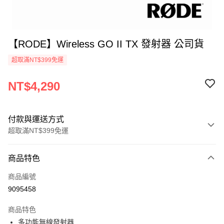
【RODE】Wireless GO II TX 發射器 公司貨
超取滿NT$399免運
NT$4,290
付款與運送方式
超取滿NT$399免運
付款方式
商品特色
信用卡一次付款
商品編號
信用卡分期付款
9095458
3 期 0 利率 每期
NT$1,430
21家銀行
商品特色
6 期 0 利率 每期
NT$715
21家銀行
合作金庫商業銀行
第一商業銀行
多功能無線發射器