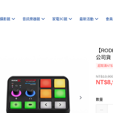
攝影館
音訊樂器館
家電3C館
最新活動
會員
【ROD
公司貨
超取滿NT$
NT$13,90
NT$8,
數量