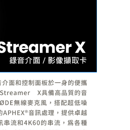
網路銀行／等多元方式進行付款，方視為交易完成。
：結帳手續完成當下不需立刻繳費，但若您需要取消訂單，請聯
付款
的店家。未經商家同意取消之訂單仍視為有效，需透過AFTEE
繳納相關費用。
0，滿NT$399(含以上)免運費
否成功請以「AFTEE先享後付 」之結帳頁面顯示為準，若有關於
功／繳費後需取消欲退款等相關疑問，請聯繫「AFTEE先享後
援中心」
https://netprotections.freshdesk.com/support/home
5，滿NT$399(含以上)免運費
項】
市自取
恩沛科技股份有限公司提供之「AFTEE先享後付」服務完成之
依本服務之必要範圍內提供個人資料，並將交易相關給付款項請
讓予恩沛科技股份有限公司。
個人資料處理事宜，請瀏覽以下網址：
ee.tw/terms/#terms3
年的使用者請事先徵得法定代理人或監護人之同意方可使用
E先享後付」，若未經同意申辦者引起之損失，本公司不負相關責
AFTEE先享後付」時，將依據個別帳號之用戶狀況，依本公司
核予不同之上限額度；若仍有額度不足之情形，本公司將視審查
用戶進行身份認證。
一人註冊多個帳號或使用他人資訊註冊。若發現惡意使用之情
科技股份有限公司將有權停止該用戶之使用額度並採取法律行