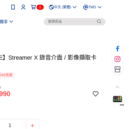
0
中文 (繁體)
TWD
獨享
E】Streamer X 錄音介面 / 影像擷取卡
399免運
0
990