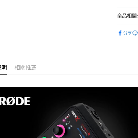
玉山商
街口支付
元大商
聯邦商
台新國
玉山商
元大商
台灣樂
悠遊付
商品相關分
台新國
玉山商
台灣樂
台新國
Google Pa
音訊設備
台灣樂
分享
全支付
｜音訊設
全盈+PAY
RØDE 旗
AFTEE先
相關說明
說明
相關推薦
【關於「A
ATM付款
AFTEE
便利好安
１．簡單
２．便利
運送方式
３．安心
全家取貨
【「AFT
每筆NT$6
１．於結帳
付」結帳
萊爾富取
２．訂單
３．收到繳
每筆NT$6