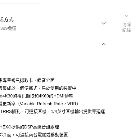
送方式
清除
399免運
紀錄
次付款
期付款
0 利率 每期
NT$2,996
21家銀行
集專業視訊擷取卡、錄音介面
0 利率 每期
NT$1,498
21家銀行
庫商業銀行
第一商業銀行
板集成於一個便攜式、易於使用的裝置中
業銀行
彰化商業銀行
 0 利率 每期
NT$749
21家銀行
4K30的視訊擷取和4K60的HDMI傳輸
庫商業銀行
第一商業銀行
業儲蓄銀行
台北富邦商業銀行
業銀行
彰化商業銀行
新率（Variable Refresh Rate，VRR）
庫商業銀行
第一商業銀行
付款
華商業銀行
兆豐國際商業銀行
業儲蓄銀行
台北富邦商業銀行
m TRRS插孔，可連接耳機，1/4英寸耳機輸出提供零延遲
業銀行
彰化商業銀行
小企業銀行
台中商業銀行
華商業銀行
兆豐國際商業銀行
業儲蓄銀行
台北富邦商業銀行
台灣）商業銀行
華泰商業銀行
小企業銀行
台中商業銀行
華商業銀行
兆豐國際商業銀行
業銀行
遠東國際商業銀行
PHEX®提供的DSP高級音訊處理
台灣）商業銀行
華泰商業銀行
小企業銀行
台中商業銀行
業銀行
永豐商業銀行
B-C介面，可連接兩台電腦或移動裝置
業銀行
遠東國際商業銀行
台灣）商業銀行
華泰商業銀行