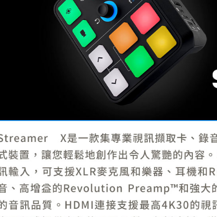
／ATM／
※ 請注意
7-11取貨
絡購買商品
先享後付
每筆NT$6
※ 交易是
是否繳費成
宅配
付客戶支
每筆NT$7
【注意事
付款後門
１．透過由
交易，需
免運費
求債權轉
２．關於
https://aft
３．未成
「AFTE
任。
４．使用「
即時審查
結果請求
５．嚴禁
形，恩沛
動。