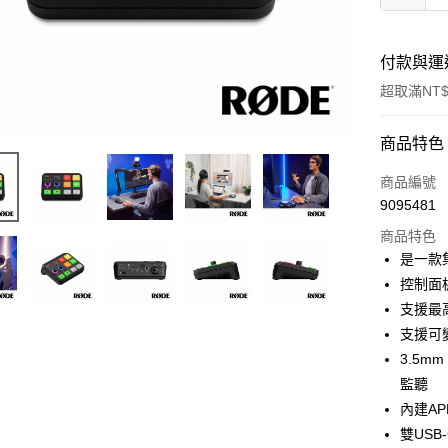
付款與運
超取滿NT$
付款方式
商品特色
信用卡一
商品編號
9095481
信用卡分
商品特色
3 期 
是一款
6 期 
合作金
控制面
華南商
12 期
支援最高
合作金
上海商
華南商
支援可變更
合作金
超商取貨
國泰世
上海商
3.5m
華南商
臺灣中
國泰世
LINE Pay
上海商
監聽
匯豐（
臺灣中
國泰世
聯邦商
內建A
匯豐（
Apple Pay
臺灣中
元大商
雙US
聯邦商
匯豐（