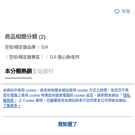
客服
商品相關分類 (2)
空拍/穩定器品牌
DJI
｜空拍/穩定器專區｜
DJI 隨心換/配件
本分類熱銷
全站排行
本網站中使用 cookie，欲查詢有關本網站使用 cookie 方式之詳情，及若您不希
熱門標籤
望在電腦上使用 cookie 時應如何變更電腦的 cookie 設定，請參閱本網站「
隱私
權條款
」之 Cookie 聲明。您繼續使用本網站即表示您同意本公司得按本網站使
用條款之 Cookie 聲明使用 cookie。
了解更多 >
我知道了