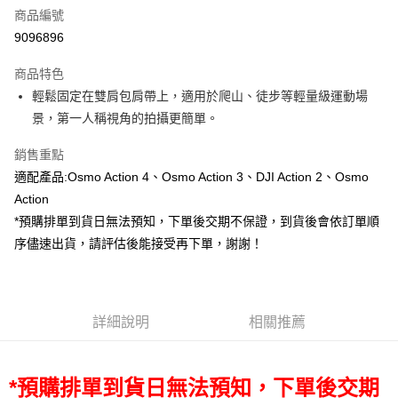
商品編號
信用卡分期付款
9096896
3 期 0 利率 每期
NT$153
21家銀行
商品特色
6 期 0 利率 每期
NT$76
21家銀行
合作金庫商業銀行
第一商業銀行
輕鬆固定在雙肩包肩帶上，適用於爬山、徒步等輕量級運動場
華南商業銀行
彰化商業銀行
12 期 0 利率 每期
NT$38
21家銀行
合作金庫商業銀行
第一商業銀行
景，第一人稱視角的拍攝更簡單。
上海商業儲蓄銀行
台北富邦商業銀行
華南商業銀行
彰化商業銀行
合作金庫商業銀行
第一商業銀行
超商取貨付款
國泰世華商業銀行
兆豐國際商業銀行
上海商業儲蓄銀行
台北富邦商業銀行
華南商業銀行
彰化商業銀行
銷售重點
臺灣中小企業銀行
台中商業銀行
國泰世華商業銀行
兆豐國際商業銀行
LINE Pay
上海商業儲蓄銀行
台北富邦商業銀行
適配產品:Osmo Action 4、Osmo Action 3、DJI Action 2、Osmo
匯豐（台灣）商業銀行
華泰商業銀行
臺灣中小企業銀行
台中商業銀行
國泰世華商業銀行
兆豐國際商業銀行
聯邦商業銀行
遠東國際商業銀行
Action
匯豐（台灣）商業銀行
華泰商業銀行
Apple Pay
臺灣中小企業銀行
台中商業銀行
元大商業銀行
永豐商業銀行
*預購排單到貨日無法預知，下單後交期不保證，到貨後會依訂單順
聯邦商業銀行
遠東國際商業銀行
匯豐（台灣）商業銀行
華泰商業銀行
玉山商業銀行
星展（台灣）商業銀行
街口支付
元大商業銀行
永豐商業銀行
序儘速出貨，請評估後能接受再下單，謝謝！
聯邦商業銀行
遠東國際商業銀行
台新國際商業銀行
中國信託商業銀行
玉山商業銀行
星展（台灣）商業銀行
元大商業銀行
永豐商業銀行
台灣樂天信用卡公司
悠遊付
台新國際商業銀行
中國信託商業銀行
玉山商業銀行
星展（台灣）商業銀行
台灣樂天信用卡公司
台新國際商業銀行
中國信託商業銀行
Google Pay
台灣樂天信用卡公司
詳細說明
相關推薦
全支付
全盈+PAY
*預購排單到貨日無法預知，下單後交期