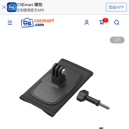
CSEmart 購物
開啟APP
立刻使用官方APP
0
1
/
7