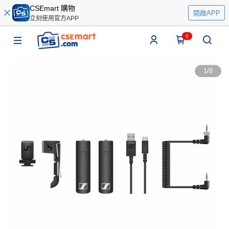
CSEmart 購物
開啟APP
立刻使用官方APP
0
1
/
8