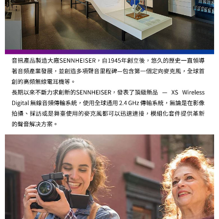
相關說明
【關於「AFTEE先享後付」】
ATM付款
AFTEE先享後付是「在收到商品之後才付款」的支付方式。 讓您購物簡單
便利好安心！
１．簡單：不需註冊會員、不需綁卡、不需儲值。
運送方式
２．便利：只要手機號碼，簡訊認證，即可結帳。
３．安心：先確認商品／服務後，再付款。
全家取貨付款
每筆NT$60，滿NT$399(含以上)免運費
【「AFTEE先享後付」結帳流程】
１．於結帳方式選擇「AFTEE先享後付」後，將跳轉至「AFTEE先享後付」
萊爾富取貨付款
結帳頁面，進行簡訊認證並確認金額後，即可完成結帳。
２．訂單成立數日內，您將收到繳費通知簡訊。
每筆NT$60，滿NT$399(含以上)免運費
３．收到繳費通知簡訊後14天內，點擊此簡訊中的連結，可透過四大超商／
ATM／網路銀行／等多元方式進行付款，方視為交易完成。
7-11取貨付款
※ 請注意：結帳手續完成當下不需立刻繳費，但若您需要取消訂單，請聯絡
每筆NT$60，滿NT$399(含以上)免運費
購買商品的店家。未經商家同意取消之訂單仍視為有效，需透過AFTEE先享
後付繳納相關費用。
宅配
※ 交易是否成功請以「AFTEE先享後付 」之結帳頁面顯示為準，若有關於
是否繳費成功／繳費後需取消欲退款等相關疑問，請聯繫「AFTEE先享後付
每筆NT$75，滿NT$399(含以上)免運費
客戶支援中心」
https://netprotections.freshdesk.com/support/home
付款後門市自取
【注意事項】
１．透過由恩沛科技股份有限公司提供之「AFTEE先享後付」服務完成之交
免運費
易，需依本服務之必要範圍內提供個人資料，並將交易相關給付款項請求債