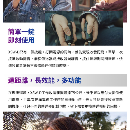
權轉讓予恩沛科技股份有限公司。
２．關於個人資料處理事宜，請瀏覽以下網址：
https://aftee.tw/terms/#terms3
３．未成年的使用者請事先徵得法定代理人或監護人之同意方可使用
「AFTEE先享後付」，若未經同意申辦者引起之損失，本公司不負相關責
任。
４．使用「AFTEE先享後付」時，將依據個別帳號之用戶狀況，依本公司即
時審查核予不同之上限額度；若仍有額度不足之情形，本公司將視審查結果
請求用戶進行身份認證。
５．嚴禁一人註冊多個帳號或使用他人資訊註冊。若發現惡意使用之情形，
恩沛科技股份有限公司將有權停止該用戶之使用額度並採取法律行動。