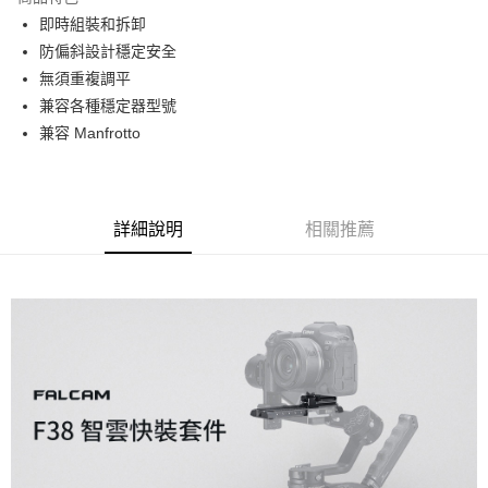
6 期 0 利率 每期
NT$241
21家銀行
合作金庫商業銀行
第一商業銀行
即時組裝和拆卸
華南商業銀行
彰化商業銀行
12 期 0 利率 每期
NT$120
21家銀行
合作金庫商業銀行
第一商業銀行
防偏斜設計穩定安全
上海商業儲蓄銀行
台北富邦商業銀行
華南商業銀行
彰化商業銀行
合作金庫商業銀行
第一商業銀行
超商取貨付款
國泰世華商業銀行
兆豐國際商業銀行
無須重複調平
上海商業儲蓄銀行
台北富邦商業銀行
華南商業銀行
彰化商業銀行
臺灣中小企業銀行
台中商業銀行
兼容各種穩定器型號
國泰世華商業銀行
兆豐國際商業銀行
LINE Pay
上海商業儲蓄銀行
台北富邦商業銀行
匯豐（台灣）商業銀行
華泰商業銀行
臺灣中小企業銀行
台中商業銀行
兼容 Manfrotto
國泰世華商業銀行
兆豐國際商業銀行
聯邦商業銀行
遠東國際商業銀行
匯豐（台灣）商業銀行
華泰商業銀行
Apple Pay
臺灣中小企業銀行
台中商業銀行
元大商業銀行
永豐商業銀行
聯邦商業銀行
遠東國際商業銀行
匯豐（台灣）商業銀行
華泰商業銀行
玉山商業銀行
星展（台灣）商業銀行
街口支付
元大商業銀行
永豐商業銀行
聯邦商業銀行
遠東國際商業銀行
台新國際商業銀行
中國信託商業銀行
玉山商業銀行
星展（台灣）商業銀行
詳細說明
相關推薦
元大商業銀行
永豐商業銀行
台灣樂天信用卡公司
悠遊付
台新國際商業銀行
中國信託商業銀行
玉山商業銀行
星展（台灣）商業銀行
台灣樂天信用卡公司
台新國際商業銀行
中國信託商業銀行
Google Pay
台灣樂天信用卡公司
全支付
全盈+PAY
AFTEE先享後付
相關說明
【關於「AFTEE先享後付」】
ATM付款
AFTEE先享後付是「在收到商品之後才付款」的支付方式。 讓您購物簡單