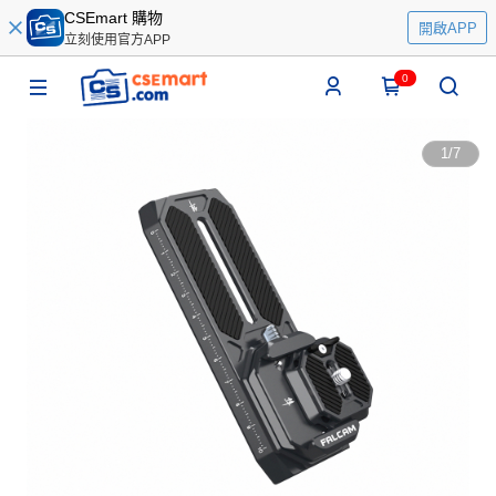
CSEmart 購物
開啟APP
立刻使用官方APP
0
1
/
7