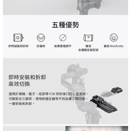
便利好安心！
１．簡單：不需註冊會員、不需綁卡、不需儲值。
運送方式
２．便利：只要手機號碼，簡訊認證，即可結帳。
３．安心：先確認商品／服務後，再付款。
全家取貨付款
每筆NT$60，滿NT$399(含以上)免運費
【「AFTEE先享後付」結帳流程】
１．於結帳方式選擇「AFTEE先享後付」後，將跳轉至「AFTEE先享後付」
萊爾富取貨付款
結帳頁面，進行簡訊認證並確認金額後，即可完成結帳。
２．訂單成立數日內，您將收到繳費通知簡訊。
每筆NT$60，滿NT$399(含以上)免運費
３．收到繳費通知簡訊後14天內，點擊此簡訊中的連結，可透過四大超商／
ATM／網路銀行／等多元方式進行付款，方視為交易完成。
7-11取貨付款
※ 請注意：結帳手續完成當下不需立刻繳費，但若您需要取消訂單，請聯絡
每筆NT$60，滿NT$399(含以上)免運費
購買商品的店家。未經商家同意取消之訂單仍視為有效，需透過AFTEE先享
後付繳納相關費用。
宅配
※ 交易是否成功請以「AFTEE先享後付 」之結帳頁面顯示為準，若有關於
是否繳費成功／繳費後需取消欲退款等相關疑問，請聯繫「AFTEE先享後付
每筆NT$75，滿NT$399(含以上)免運費
客戶支援中心」
https://netprotections.freshdesk.com/support/home
付款後門市自取
【注意事項】
１．透過由恩沛科技股份有限公司提供之「AFTEE先享後付」服務完成之交
免運費
易，需依本服務之必要範圍內提供個人資料，並將交易相關給付款項請求債
權轉讓予恩沛科技股份有限公司。
２．關於個人資料處理事宜，請瀏覽以下網址：
https://aftee.tw/terms/#terms3
３．未成年的使用者請事先徵得法定代理人或監護人之同意方可使用