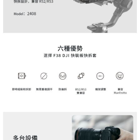
便利好安心！
１．簡單：不需註冊會員、不需綁卡、不需儲值。
運送方式
２．便利：只要手機號碼，簡訊認證，即可結帳。
３．安心：先確認商品／服務後，再付款。
全家取貨付款
每筆NT$60，滿NT$399(含以上)免運費
【「AFTEE先享後付」結帳流程】
１．於結帳方式選擇「AFTEE先享後付」後，將跳轉至「AFTEE先享後付」
萊爾富取貨付款
結帳頁面，進行簡訊認證並確認金額後，即可完成結帳。
２．訂單成立數日內，您將收到繳費通知簡訊。
每筆NT$60，滿NT$399(含以上)免運費
３．收到繳費通知簡訊後14天內，點擊此簡訊中的連結，可透過四大超商／
ATM／網路銀行／等多元方式進行付款，方視為交易完成。
7-11取貨付款
※ 請注意：結帳手續完成當下不需立刻繳費，但若您需要取消訂單，請聯絡
每筆NT$60，滿NT$399(含以上)免運費
購買商品的店家。未經商家同意取消之訂單仍視為有效，需透過AFTEE先享
後付繳納相關費用。
宅配
※ 交易是否成功請以「AFTEE先享後付 」之結帳頁面顯示為準，若有關於
是否繳費成功／繳費後需取消欲退款等相關疑問，請聯繫「AFTEE先享後付
每筆NT$75，滿NT$399(含以上)免運費
客戶支援中心」
https://netprotections.freshdesk.com/support/home
付款後門市自取
【注意事項】
１．透過由恩沛科技股份有限公司提供之「AFTEE先享後付」服務完成之交
免運費
易，需依本服務之必要範圍內提供個人資料，並將交易相關給付款項請求債
權轉讓予恩沛科技股份有限公司。
２．關於個人資料處理事宜，請瀏覽以下網址：
https://aftee.tw/terms/#terms3
３．未成年的使用者請事先徵得法定代理人或監護人之同意方可使用