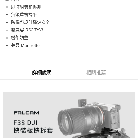
6 期 0 利率 每期
NT$241
21家銀行
合作金庫商業銀行
第一商業銀行
即時組裝和拆卸
華南商業銀行
彰化商業銀行
12 期 0 利率 每期
NT$120
21家銀行
合作金庫商業銀行
第一商業銀行
無須重複調平
上海商業儲蓄銀行
台北富邦商業銀行
華南商業銀行
彰化商業銀行
合作金庫商業銀行
第一商業銀行
超商取貨付款
國泰世華商業銀行
兆豐國際商業銀行
防偏斜設計穩定安全
上海商業儲蓄銀行
台北富邦商業銀行
華南商業銀行
彰化商業銀行
臺灣中小企業銀行
台中商業銀行
雙兼容 RS2/RS3
國泰世華商業銀行
兆豐國際商業銀行
LINE Pay
上海商業儲蓄銀行
台北富邦商業銀行
匯豐（台灣）商業銀行
華泰商業銀行
臺灣中小企業銀行
台中商業銀行
機架調整
國泰世華商業銀行
兆豐國際商業銀行
聯邦商業銀行
遠東國際商業銀行
匯豐（台灣）商業銀行
華泰商業銀行
Apple Pay
兼容 Manfrotto
臺灣中小企業銀行
台中商業銀行
元大商業銀行
永豐商業銀行
聯邦商業銀行
遠東國際商業銀行
匯豐（台灣）商業銀行
華泰商業銀行
玉山商業銀行
星展（台灣）商業銀行
街口支付
元大商業銀行
永豐商業銀行
聯邦商業銀行
遠東國際商業銀行
台新國際商業銀行
中國信託商業銀行
玉山商業銀行
星展（台灣）商業銀行
元大商業銀行
永豐商業銀行
台灣樂天信用卡公司
悠遊付
台新國際商業銀行
中國信託商業銀行
玉山商業銀行
星展（台灣）商業銀行
詳細說明
相關推薦
台灣樂天信用卡公司
台新國際商業銀行
中國信託商業銀行
Google Pay
台灣樂天信用卡公司
全支付
全盈+PAY
AFTEE先享後付
相關說明
【關於「AFTEE先享後付」】
ATM付款
AFTEE先享後付是「在收到商品之後才付款」的支付方式。 讓您購物簡單