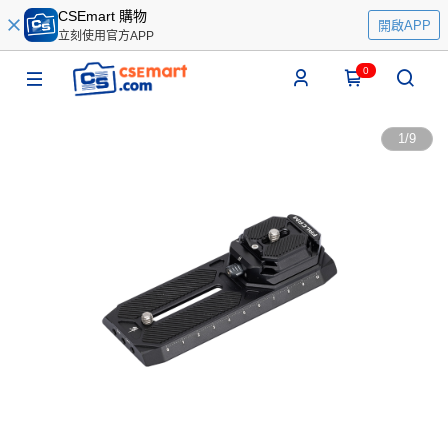
CSEmart 購物
開啟APP
立刻使用官方APP
0
1
/
9