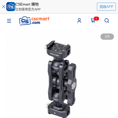
CSEmart 購物
開啟APP
立刻使用官方APP
0
1
/
5