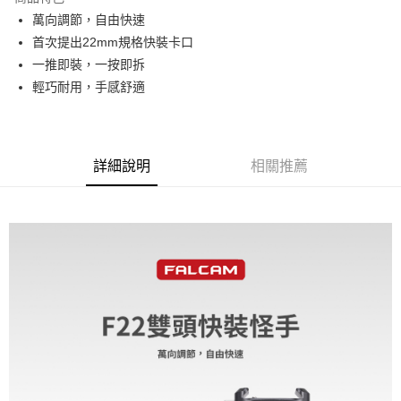
6 期 0 利率 每期
NT$241
21家銀行
合作金庫商業銀行
第一商業銀行
萬向調節，自由快速
華南商業銀行
彰化商業銀行
12 期 0 利率 每期
NT$120
21家銀行
合作金庫商業銀行
第一商業銀行
首次提出22mm規格快裝卡口
上海商業儲蓄銀行
台北富邦商業銀行
華南商業銀行
彰化商業銀行
合作金庫商業銀行
第一商業銀行
超商取貨付款
國泰世華商業銀行
兆豐國際商業銀行
一推即裝，一按即拆
上海商業儲蓄銀行
台北富邦商業銀行
華南商業銀行
彰化商業銀行
臺灣中小企業銀行
台中商業銀行
輕巧耐用，手感舒適
國泰世華商業銀行
兆豐國際商業銀行
LINE Pay
上海商業儲蓄銀行
台北富邦商業銀行
匯豐（台灣）商業銀行
華泰商業銀行
臺灣中小企業銀行
台中商業銀行
國泰世華商業銀行
兆豐國際商業銀行
聯邦商業銀行
遠東國際商業銀行
匯豐（台灣）商業銀行
華泰商業銀行
Apple Pay
臺灣中小企業銀行
台中商業銀行
元大商業銀行
永豐商業銀行
聯邦商業銀行
遠東國際商業銀行
匯豐（台灣）商業銀行
華泰商業銀行
玉山商業銀行
星展（台灣）商業銀行
街口支付
元大商業銀行
永豐商業銀行
詳細說明
相關推薦
聯邦商業銀行
遠東國際商業銀行
台新國際商業銀行
中國信託商業銀行
玉山商業銀行
星展（台灣）商業銀行
元大商業銀行
永豐商業銀行
台灣樂天信用卡公司
悠遊付
台新國際商業銀行
中國信託商業銀行
玉山商業銀行
星展（台灣）商業銀行
台灣樂天信用卡公司
台新國際商業銀行
中國信託商業銀行
Google Pay
台灣樂天信用卡公司
全支付
全盈+PAY
AFTEE先享後付
相關說明
【關於「AFTEE先享後付」】
ATM付款
AFTEE先享後付是「在收到商品之後才付款」的支付方式。 讓您購物簡單