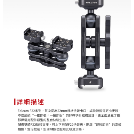
便利好安心！
１．簡單：不需註冊會員、不需綁卡、不需儲值。
運送方式
２．便利：只要手機號碼，簡訊認證，即可結帳。
３．安心：先確認商品／服務後，再付款。
全家取貨付款
每筆NT$60，滿NT$399(含以上)免運費
【「AFTEE先享後付」結帳流程】
１．於結帳方式選擇「AFTEE先享後付」後，將跳轉至「AFTEE先享後付」
萊爾富取貨付款
結帳頁面，進行簡訊認證並確認金額後，即可完成結帳。
２．訂單成立數日內，您將收到繳費通知簡訊。
每筆NT$60，滿NT$399(含以上)免運費
３．收到繳費通知簡訊後14天內，點擊此簡訊中的連結，可透過四大超商／
ATM／網路銀行／等多元方式進行付款，方視為交易完成。
7-11取貨付款
※ 請注意：結帳手續完成當下不需立刻繳費，但若您需要取消訂單，請聯絡
每筆NT$60，滿NT$399(含以上)免運費
購買商品的店家。未經商家同意取消之訂單仍視為有效，需透過AFTEE先享
後付繳納相關費用。
宅配
※ 交易是否成功請以「AFTEE先享後付 」之結帳頁面顯示為準，若有關於
是否繳費成功／繳費後需取消欲退款等相關疑問，請聯繫「AFTEE先享後付
每筆NT$75，滿NT$399(含以上)免運費
客戶支援中心」
https://netprotections.freshdesk.com/support/home
付款後門市自取
【注意事項】
１．透過由恩沛科技股份有限公司提供之「AFTEE先享後付」服務完成之交
免運費
易，需依本服務之必要範圍內提供個人資料，並將交易相關給付款項請求債
權轉讓予恩沛科技股份有限公司。
２．關於個人資料處理事宜，請瀏覽以下網址：
https://aftee.tw/terms/#terms3
３．未成年的使用者請事先徵得法定代理人或監護人之同意方可使用