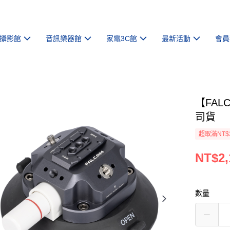
攝影館
音訊樂器館
家電3C館
最新活動
會員
【FALC
司貨
超取滿NT$
NT$2,
數量