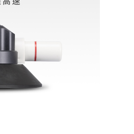
：結帳手續完成當下不需立刻繳費，但若您需要取消訂單，請聯
付款
的店家。未經商家同意取消之訂單仍視為有效，需透過AFTEE
繳納相關費用。
0，滿NT$399(含以上)免運費
否成功請以「AFTEE先享後付 」之結帳頁面顯示為準，若有關於
功／繳費後需取消欲退款等相關疑問，請聯繫「AFTEE先享後
援中心」
https://netprotections.freshdesk.com/support/home
5，滿NT$399(含以上)免運費
項】
市自取
恩沛科技股份有限公司提供之「AFTEE先享後付」服務完成之
依本服務之必要範圍內提供個人資料，並將交易相關給付款項請
讓予恩沛科技股份有限公司。
個人資料處理事宜，請瀏覽以下網址：
ee.tw/terms/#terms3
年的使用者請事先徵得法定代理人或監護人之同意方可使用
E先享後付」，若未經同意申辦者引起之損失，本公司不負相關責
AFTEE先享後付」時，將依據個別帳號之用戶狀況，依本公司
核予不同之上限額度；若仍有額度不足之情形，本公司將視審查
用戶進行身份認證。
一人註冊多個帳號或使用他人資訊註冊。若發現惡意使用之情
科技股份有限公司將有權停止該用戶之使用額度並採取法律行