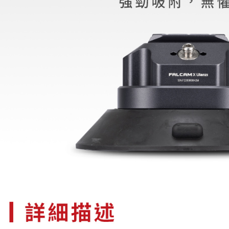
※ 請注意
7-11取貨
絡購買商品
先享後付
每筆NT$6
※ 交易是
是否繳費成
宅配
付客戶支
每筆NT$7
【注意事
付款後門
１．透過由
交易，需
免運費
求債權轉
２．關於
https://aft
３．未成
「AFTE
任。
４．使用「
即時審查
結果請求
５．嚴禁
形，恩沛
動。