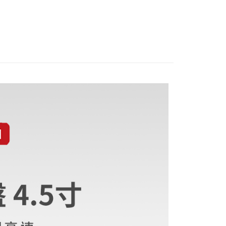
際商業銀行
中國信託商業銀行
材專區｜
支架/提籠/配件
業銀行
星展（台灣）商業銀行
業銀行
永豐商業銀行
天信用卡公司
際商業銀行
中國信託商業銀行
業銀行
星展（台灣）商業銀行
天信用卡公司
際商業銀行
中國信託商業銀行
y
天信用卡公司
享後付
FTEE先享後付」】
先享後付是「在收到商品之後才付款」的支付方式。 讓您購物簡單
心！
：不需註冊會員、不需綁卡、不需儲值。
：只要手機號碼，簡訊認證，即可結帳。
：先確認商品／服務後，再付款。
付款
EE先享後付」結帳流程】
0，滿NT$399(含以上)免運費
方式選擇「AFTEE先享後付」後，將跳轉至「AFTEE先享後
頁面，進行簡訊認證並確認金額後，即可完成結帳。
貨付款
成立數日內，您將收到繳費通知簡訊。
費通知簡訊後14天內，點擊此簡訊中的連結，可透過四大超商
0，滿NT$399(含以上)免運費
網路銀行／等多元方式進行付款，方視為交易完成。