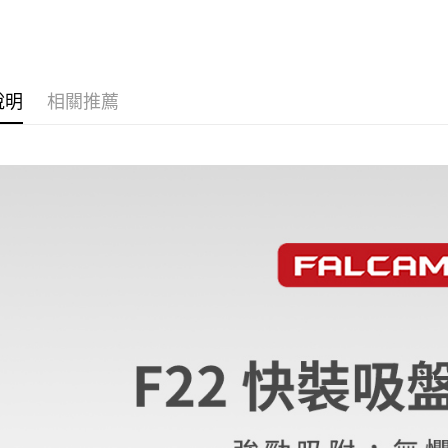
台新國
｜攝影器
玉山商
元大商
台灣樂
悠遊付
台新國
玉山商
台灣樂
台新國
Google Pa
台灣樂
說明
相關推薦
全支付
全盈+PAY
AFTEE先
相關說明
【關於「A
ATM付款
AFTEE
便利好安
１．簡單
２．便利
運送方式
３．安心
全家取貨
【「AFT
每筆NT$6
１．於結帳
付」結帳
萊爾富取
２．訂單
３．收到繳
每筆NT$6
／ATM／