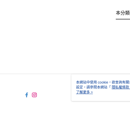
本分類
本網站中使用 cookie，欲查詢有關
設定，請參閱本網站「
隱私權條款
使用 cookie。
了解更多 >