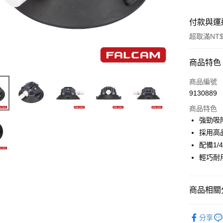
付款與運
超取滿NT$
付款方式
商品特色
信用卡一
商品編號
9130889
信用卡分
商品特色
3 期 
強勁吸
6 期 
合作金
採用高
華南商
12 期
配備1/
合作金
上海商
華南商
輕巧耐
合作金
超商取貨
國泰世
上海商
華南商
臺灣中
國泰世
LINE Pay
上海商
匯豐（
臺灣中
商品相關分
國泰世
聯邦商
匯豐（
Apple Pay
臺灣中
元大商
聯邦商
攝影器材
匯豐（
玉山商
街口支付
分享
元大商
聯邦商