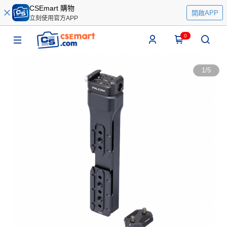
CSEmart 購物
開啟APP
立刻使用官方APP
0
1
/
5