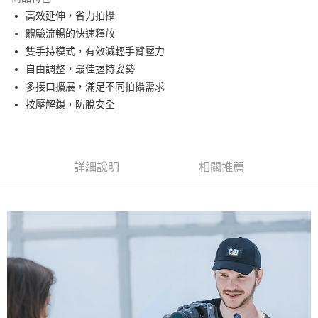
6 期 0 利率 每期
NT$231
21家銀行
合作金庫商業銀行
第一商業銀行
高效延伸，省力拍攝
華南商業銀行
彰化商業銀行
12 期 0 利率 每期
NT$115
21家銀行
合作金庫商業銀行
第一商業銀行
體驗流暢的快速釋放
上海商業儲蓄銀行
台北富邦商業銀行
華南商業銀行
彰化商業銀行
合作金庫商業銀行
第一商業銀行
超商取貨付款
國泰世華商業銀行
兆豐國際商業銀行
雙手持模式，有效減輕手臂壓力
上海商業儲蓄銀行
台北富邦商業銀行
華南商業銀行
彰化商業銀行
臺灣中小企業銀行
台中商業銀行
自由調整，最佳握持姿勢
國泰世華商業銀行
兆豐國際商業銀行
LINE Pay
上海商業儲蓄銀行
台北富邦商業銀行
匯豐（台灣）商業銀行
華泰商業銀行
臺灣中小企業銀行
台中商業銀行
多接口擴展，滿足不同拍攝需求
國泰世華商業銀行
兆豐國際商業銀行
聯邦商業銀行
遠東國際商業銀行
匯豐（台灣）商業銀行
華泰商業銀行
Apple Pay
按壓解鎖，防脫安全
臺灣中小企業銀行
台中商業銀行
元大商業銀行
永豐商業銀行
聯邦商業銀行
遠東國際商業銀行
匯豐（台灣）商業銀行
華泰商業銀行
玉山商業銀行
星展（台灣）商業銀行
街口支付
元大商業銀行
永豐商業銀行
聯邦商業銀行
遠東國際商業銀行
台新國際商業銀行
中國信託商業銀行
玉山商業銀行
星展（台灣）商業銀行
元大商業銀行
永豐商業銀行
台灣樂天信用卡公司
悠遊付
台新國際商業銀行
中國信託商業銀行
玉山商業銀行
星展（台灣）商業銀行
詳細說明
相關推薦
台灣樂天信用卡公司
台新國際商業銀行
中國信託商業銀行
Google Pay
台灣樂天信用卡公司
全支付
全盈+PAY
AFTEE先享後付
相關說明
【關於「AFTEE先享後付」】
ATM付款
AFTEE先享後付是「在收到商品之後才付款」的支付方式。 讓您購物簡單