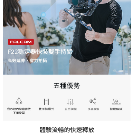
便利好安心！
１．簡單：不需註冊會員、不需綁卡、不需儲值。
運送方式
２．便利：只要手機號碼，簡訊認證，即可結帳。
３．安心：先確認商品／服務後，再付款。
全家取貨付款
每筆NT$60，滿NT$399(含以上)免運費
【「AFTEE先享後付」結帳流程】
１．於結帳方式選擇「AFTEE先享後付」後，將跳轉至「AFTEE先享後付」
萊爾富取貨付款
結帳頁面，進行簡訊認證並確認金額後，即可完成結帳。
２．訂單成立數日內，您將收到繳費通知簡訊。
每筆NT$60，滿NT$399(含以上)免運費
３．收到繳費通知簡訊後14天內，點擊此簡訊中的連結，可透過四大超商／
ATM／網路銀行／等多元方式進行付款，方視為交易完成。
7-11取貨付款
※ 請注意：結帳手續完成當下不需立刻繳費，但若您需要取消訂單，請聯絡
每筆NT$60，滿NT$399(含以上)免運費
購買商品的店家。未經商家同意取消之訂單仍視為有效，需透過AFTEE先享
後付繳納相關費用。
宅配
※ 交易是否成功請以「AFTEE先享後付 」之結帳頁面顯示為準，若有關於
是否繳費成功／繳費後需取消欲退款等相關疑問，請聯繫「AFTEE先享後付
每筆NT$75，滿NT$399(含以上)免運費
客戶支援中心」
https://netprotections.freshdesk.com/support/home
付款後門市自取
【注意事項】
１．透過由恩沛科技股份有限公司提供之「AFTEE先享後付」服務完成之交
免運費
易，需依本服務之必要範圍內提供個人資料，並將交易相關給付款項請求債
權轉讓予恩沛科技股份有限公司。
２．關於個人資料處理事宜，請瀏覽以下網址：
https://aftee.tw/terms/#terms3
３．未成年的使用者請事先徵得法定代理人或監護人之同意方可使用