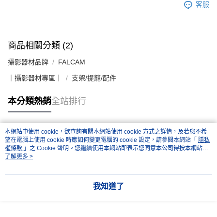
客服
商品相關分類 (2)
攝影器材品牌
FALCAM
｜攝影器材專區｜
支架/提籠/配件
本分類熱銷
全站排行
本網站中使用 cookie，欲查詢有關本網站使用 cookie 方式之詳情，及若您不希
熱門標籤
望在電腦上使用 cookie 時應如何變更電腦的 cookie 設定，請參閱本網站「
隱私
權條款
」之 Cookie 聲明。您繼續使用本網站即表示您同意本公司得按本網站使
用條款之 Cookie 聲明使用 cookie。
了解更多 >
我知道了