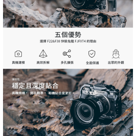
便利好安心！
１．簡單：不需註冊會員、不需綁卡、不需儲值。
運送方式
２．便利：只要手機號碼，簡訊認證，即可結帳。
３．安心：先確認商品／服務後，再付款。
全家取貨付款
每筆NT$60，滿NT$399(含以上)免運費
【「AFTEE先享後付」結帳流程】
１．於結帳方式選擇「AFTEE先享後付」後，將跳轉至「AFTEE先享後付」
萊爾富取貨付款
結帳頁面，進行簡訊認證並確認金額後，即可完成結帳。
２．訂單成立數日內，您將收到繳費通知簡訊。
每筆NT$60，滿NT$399(含以上)免運費
３．收到繳費通知簡訊後14天內，點擊此簡訊中的連結，可透過四大超商／
ATM／網路銀行／等多元方式進行付款，方視為交易完成。
7-11取貨付款
※ 請注意：結帳手續完成當下不需立刻繳費，但若您需要取消訂單，請聯絡
每筆NT$60，滿NT$399(含以上)免運費
購買商品的店家。未經商家同意取消之訂單仍視為有效，需透過AFTEE先享
後付繳納相關費用。
宅配
※ 交易是否成功請以「AFTEE先享後付 」之結帳頁面顯示為準，若有關於
是否繳費成功／繳費後需取消欲退款等相關疑問，請聯繫「AFTEE先享後付
每筆NT$75，滿NT$399(含以上)免運費
客戶支援中心」
https://netprotections.freshdesk.com/support/home
付款後門市自取
【注意事項】
１．透過由恩沛科技股份有限公司提供之「AFTEE先享後付」服務完成之交
免運費
易，需依本服務之必要範圍內提供個人資料，並將交易相關給付款項請求債
權轉讓予恩沛科技股份有限公司。
２．關於個人資料處理事宜，請瀏覽以下網址：
https://aftee.tw/terms/#terms3
３．未成年的使用者請事先徵得法定代理人或監護人之同意方可使用