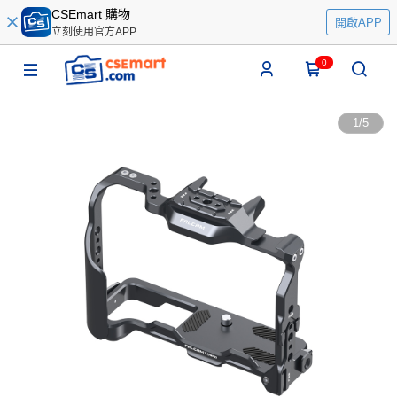
CSEmart 購物
開啟APP
立刻使用官方APP
0
1
/
5