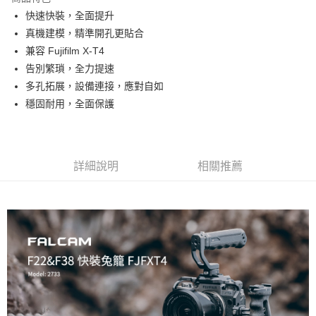
6 期 0 利率 每期
NT$333
21家銀行
合作金庫商業銀行
第一商業銀行
快速快裝，全面提升
華南商業銀行
彰化商業銀行
12 期 0 利率 每期
NT$166
21家銀行
合作金庫商業銀行
第一商業銀行
真機建模，精準開孔更貼合
上海商業儲蓄銀行
台北富邦商業銀行
華南商業銀行
彰化商業銀行
合作金庫商業銀行
第一商業銀行
超商取貨付款
國泰世華商業銀行
兆豐國際商業銀行
兼容 Fujifilm X-T4
上海商業儲蓄銀行
台北富邦商業銀行
華南商業銀行
彰化商業銀行
臺灣中小企業銀行
台中商業銀行
告別繁瑣，全力提速
國泰世華商業銀行
兆豐國際商業銀行
LINE Pay
上海商業儲蓄銀行
台北富邦商業銀行
匯豐（台灣）商業銀行
華泰商業銀行
臺灣中小企業銀行
台中商業銀行
多孔拓展，設備連接，應對自如
國泰世華商業銀行
兆豐國際商業銀行
聯邦商業銀行
遠東國際商業銀行
匯豐（台灣）商業銀行
華泰商業銀行
Apple Pay
穩固耐用，全面保護
臺灣中小企業銀行
台中商業銀行
元大商業銀行
永豐商業銀行
聯邦商業銀行
遠東國際商業銀行
匯豐（台灣）商業銀行
華泰商業銀行
玉山商業銀行
星展（台灣）商業銀行
街口支付
元大商業銀行
永豐商業銀行
聯邦商業銀行
遠東國際商業銀行
台新國際商業銀行
中國信託商業銀行
玉山商業銀行
星展（台灣）商業銀行
元大商業銀行
永豐商業銀行
台灣樂天信用卡公司
悠遊付
台新國際商業銀行
中國信託商業銀行
玉山商業銀行
星展（台灣）商業銀行
詳細說明
相關推薦
台灣樂天信用卡公司
台新國際商業銀行
中國信託商業銀行
Google Pay
台灣樂天信用卡公司
全支付
全盈+PAY
AFTEE先享後付
相關說明
【關於「AFTEE先享後付」】
ATM付款
AFTEE先享後付是「在收到商品之後才付款」的支付方式。 讓您購物簡單