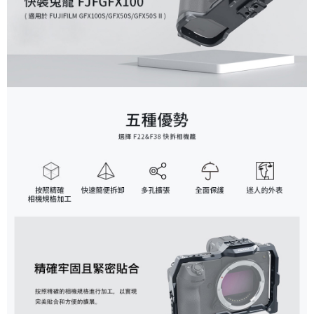
便利好安心！
１．簡單：不需註冊會員、不需綁卡、不需儲值。
運送方式
２．便利：只要手機號碼，簡訊認證，即可結帳。
３．安心：先確認商品／服務後，再付款。
全家取貨付款
每筆NT$60，滿NT$399(含以上)免運費
【「AFTEE先享後付」結帳流程】
１．於結帳方式選擇「AFTEE先享後付」後，將跳轉至「AFTEE先享後付」
萊爾富取貨付款
結帳頁面，進行簡訊認證並確認金額後，即可完成結帳。
２．訂單成立數日內，您將收到繳費通知簡訊。
每筆NT$60，滿NT$399(含以上)免運費
３．收到繳費通知簡訊後14天內，點擊此簡訊中的連結，可透過四大超商／
ATM／網路銀行／等多元方式進行付款，方視為交易完成。
7-11取貨付款
※ 請注意：結帳手續完成當下不需立刻繳費，但若您需要取消訂單，請聯絡
每筆NT$60，滿NT$399(含以上)免運費
購買商品的店家。未經商家同意取消之訂單仍視為有效，需透過AFTEE先享
後付繳納相關費用。
宅配
※ 交易是否成功請以「AFTEE先享後付 」之結帳頁面顯示為準，若有關於
是否繳費成功／繳費後需取消欲退款等相關疑問，請聯繫「AFTEE先享後付
每筆NT$75，滿NT$399(含以上)免運費
客戶支援中心」
https://netprotections.freshdesk.com/support/home
付款後門市自取
【注意事項】
１．透過由恩沛科技股份有限公司提供之「AFTEE先享後付」服務完成之交
免運費
易，需依本服務之必要範圍內提供個人資料，並將交易相關給付款項請求債
權轉讓予恩沛科技股份有限公司。
２．關於個人資料處理事宜，請瀏覽以下網址：
https://aftee.tw/terms/#terms3
３．未成年的使用者請事先徵得法定代理人或監護人之同意方可使用