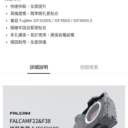
6 期 0 利率 每期
NT$533
21家銀行
合作金庫商業銀行
第一商業銀行
快速快裝，全面提升
華南商業銀行
彰化商業銀行
12 期 0 利率 每期
NT$266
21家銀行
合作金庫商業銀行
第一商業銀行
真機建模，精準開孔更貼合
上海商業儲蓄銀行
台北富邦商業銀行
華南商業銀行
彰化商業銀行
合作金庫商業銀行
第一商業銀行
超商取貨付款
國泰世華商業銀行
兆豐國際商業銀行
兼容 Fujifilm GFX100S / GFX50S / GFX50S II
上海商業儲蓄銀行
台北富邦商業銀行
華南商業銀行
彰化商業銀行
臺灣中小企業銀行
台中商業銀行
精確牢固且緊密貼合
國泰世華商業銀行
兆豐國際商業銀行
LINE Pay
上海商業儲蓄銀行
台北富邦商業銀行
匯豐（台灣）商業銀行
華泰商業銀行
臺灣中小企業銀行
台中商業銀行
多孔擴張，易於使用，連接各種設備
國泰世華商業銀行
兆豐國際商業銀行
聯邦商業銀行
遠東國際商業銀行
匯豐（台灣）商業銀行
華泰商業銀行
Apple Pay
穩固耐用，全面保護
臺灣中小企業銀行
台中商業銀行
元大商業銀行
永豐商業銀行
聯邦商業銀行
遠東國際商業銀行
匯豐（台灣）商業銀行
華泰商業銀行
玉山商業銀行
星展（台灣）商業銀行
街口支付
元大商業銀行
永豐商業銀行
聯邦商業銀行
遠東國際商業銀行
台新國際商業銀行
中國信託商業銀行
玉山商業銀行
星展（台灣）商業銀行
元大商業銀行
永豐商業銀行
台灣樂天信用卡公司
悠遊付
台新國際商業銀行
中國信託商業銀行
玉山商業銀行
星展（台灣）商業銀行
詳細說明
相關推薦
台灣樂天信用卡公司
台新國際商業銀行
中國信託商業銀行
Google Pay
台灣樂天信用卡公司
全支付
全盈+PAY
AFTEE先享後付
相關說明
【關於「AFTEE先享後付」】
ATM付款
AFTEE先享後付是「在收到商品之後才付款」的支付方式。 讓您購物簡單