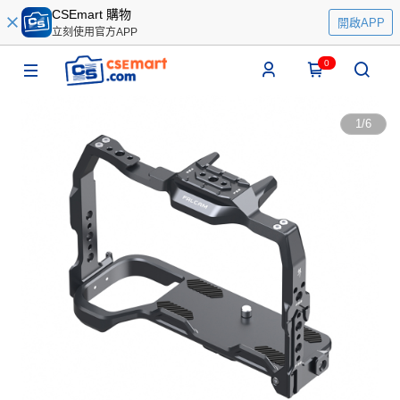
CSEmart 購物
開啟APP
立刻使用官方APP
0
1
/
6