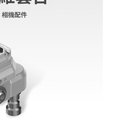
：結帳手續完成當下不需立刻繳費，但若您需要取消訂單，請聯
付款
的店家。未經商家同意取消之訂單仍視為有效，需透過AFTEE
繳納相關費用。
0，滿NT$399(含以上)免運費
否成功請以「AFTEE先享後付 」之結帳頁面顯示為準，若有關於
功／繳費後需取消欲退款等相關疑問，請聯繫「AFTEE先享後
援中心」
https://netprotections.freshdesk.com/support/home
5，滿NT$399(含以上)免運費
項】
市自取
恩沛科技股份有限公司提供之「AFTEE先享後付」服務完成之
依本服務之必要範圍內提供個人資料，並將交易相關給付款項請
讓予恩沛科技股份有限公司。
個人資料處理事宜，請瀏覽以下網址：
ee.tw/terms/#terms3
年的使用者請事先徵得法定代理人或監護人之同意方可使用
E先享後付」，若未經同意申辦者引起之損失，本公司不負相關責
AFTEE先享後付」時，將依據個別帳號之用戶狀況，依本公司
核予不同之上限額度；若仍有額度不足之情形，本公司將視審查
用戶進行身份認證。
一人註冊多個帳號或使用他人資訊註冊。若發現惡意使用之情
科技股份有限公司將有權停止該用戶之使用額度並採取法律行