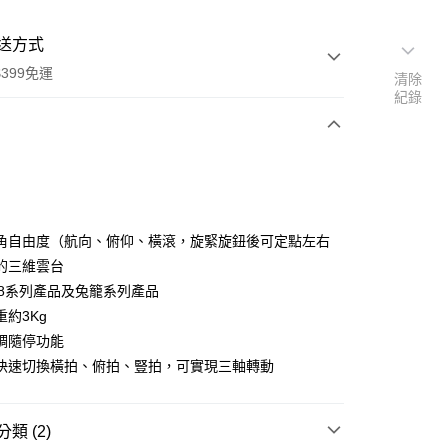
送方式
399免運
清除
紀錄
次付款
期付款
0 利率 每期
NT$623
21家銀行
角自由度（航向、俯仰、橫滾，旋緊旋鈕後可定點左右
0 利率 每期
NT$311
21家銀行
庫商業銀行
第一商業銀行
的三維雲台
業銀行
彰化商業銀行
 0 利率 每期
NT$155
21家銀行
38系列產品及兔籠系列產品
庫商業銀行
第一商業銀行
業儲蓄銀行
台北富邦商業銀行
業銀行
彰化商業銀行
約3Kg
庫商業銀行
第一商業銀行
付款
華商業銀行
兆豐國際商業銀行
業儲蓄銀行
台北富邦商業銀行
調隨停功能
業銀行
彰化商業銀行
小企業銀行
台中商業銀行
華商業銀行
兆豐國際商業銀行
業儲蓄銀行
台北富邦商業銀行
快速切換橫拍、俯拍、豎拍，可實現三軸轉動
台灣）商業銀行
華泰商業銀行
小企業銀行
台中商業銀行
華商業銀行
兆豐國際商業銀行
業銀行
遠東國際商業銀行
台灣）商業銀行
華泰商業銀行
小企業銀行
台中商業銀行
業銀行
永豐商業銀行
業銀行
遠東國際商業銀行
台灣）商業銀行
華泰商業銀行
類 (2)
業銀行
星展（台灣）商業銀行
業銀行
永豐商業銀行
業銀行
遠東國際商業銀行