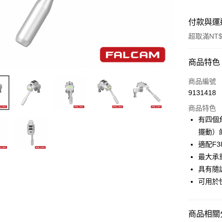
付款與運
超取滿NT$
付款方式
商品特色
信用卡一
商品編號
9131418
信用卡分
商品特色
3 期 
有四個
6 期 
合作金
擺動）
華南商
12 期
適配F
合作金
上海商
華南商
最大承重
合作金
超商取貨
國泰世
上海商
具有隨
華南商
臺灣中
國泰世
LINE Pay
上海商
可用於
匯豐（
臺灣中
國泰世
聯邦商
匯豐（
Apple Pay
臺灣中
元大商
聯邦商
匯豐（
商品相關分
玉山商
街口支付
元大商
聯邦商