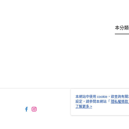
本分類
本網站中使用 cookie，欲查詢有關
設定，請參閱本網站「
隱私權條款
使用 cookie。
了解更多 >