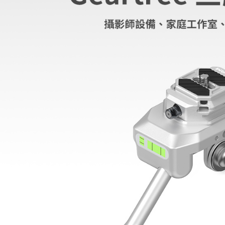
※ 請注意
7-11取貨
絡購買商品
先享後付
每筆NT$6
※ 交易是
是否繳費成
宅配
付客戶支
每筆NT$7
【注意事
付款後門
１．透過由
交易，需
免運費
求債權轉
２．關於
https://aft
３．未成
「AFTE
任。
４．使用「
即時審查
結果請求
５．嚴禁
形，恩沛
動。