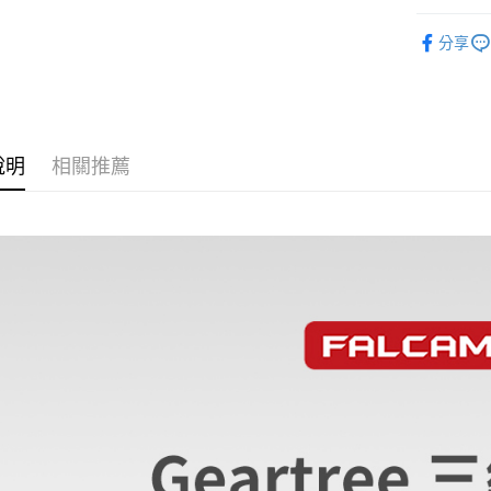
台新國
玉山商
元大商
攝影器材
台灣樂
悠遊付
台新國
分享
玉山商
台灣樂
｜攝影器
台新國
Google Pa
台灣樂
全支付
全盈+PAY
說明
相關推薦
AFTEE先
相關說明
【關於「A
ATM付款
AFTEE
便利好安
１．簡單
２．便利
運送方式
３．安心
全家取貨
【「AFT
每筆NT$6
１．於結帳
付」結帳
萊爾富取
２．訂單
３．收到繳
每筆NT$6
／ATM／