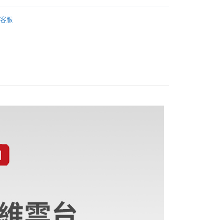
際商業銀行
中國信託商業銀行
業銀行
星展（台灣）商業銀行
業銀行
永豐商業銀行
品牌
FALCAM
天信用卡公司
際商業銀行
中國信託商業銀行
客服
業銀行
星展（台灣）商業銀行
天信用卡公司
材專區｜
支架/提籠/配件
際商業銀行
中國信託商業銀行
y
天信用卡公司
享後付
FTEE先享後付」】
先享後付是「在收到商品之後才付款」的支付方式。 讓您購物簡單
心！
：不需註冊會員、不需綁卡、不需儲值。
：只要手機號碼，簡訊認證，即可結帳。
：先確認商品／服務後，再付款。
付款
EE先享後付」結帳流程】
0，滿NT$399(含以上)免運費
方式選擇「AFTEE先享後付」後，將跳轉至「AFTEE先享後
頁面，進行簡訊認證並確認金額後，即可完成結帳。
貨付款
成立數日內，您將收到繳費通知簡訊。
費通知簡訊後14天內，點擊此簡訊中的連結，可透過四大超商
0，滿NT$399(含以上)免運費
網路銀行／等多元方式進行付款，方視為交易完成。