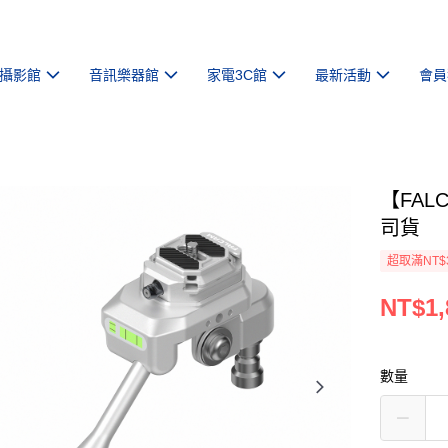
攝影館
音訊樂器館
家電3C館
最新活動
會員
【FALC
司貨
超取滿NT$
NT$1,
數量