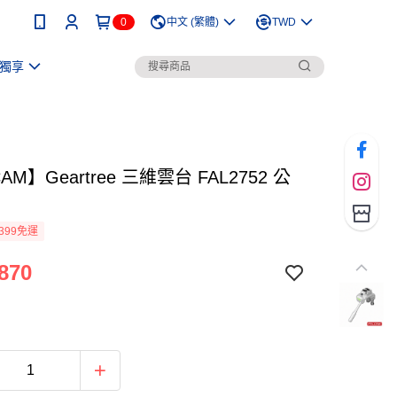
0
中文 (繁體)
TWD
獨享
AM】Geartree 三維雲台 FAL2752 公
399免運
870