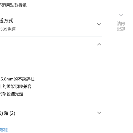
不適用點數折抵
送方式
清除
紀錄
399免運
次付款
期付款
0 利率 每期
NT$86
21家銀行
5.8mm的不銹鋼柱
0 利率 每期
NT$43
21家銀行
庫商業銀行
第一商業銀行
上的燈架頂粒兼容
業銀行
彰化商業銀行
 0 利率 每期
NT$21
21家銀行
於架設補光燈
庫商業銀行
第一商業銀行
業儲蓄銀行
台北富邦商業銀行
業銀行
彰化商業銀行
庫商業銀行
第一商業銀行
付款
華商業銀行
兆豐國際商業銀行
業儲蓄銀行
台北富邦商業銀行
業銀行
彰化商業銀行
小企業銀行
台中商業銀行
華商業銀行
兆豐國際商業銀行
類 (2)
業儲蓄銀行
台北富邦商業銀行
台灣）商業銀行
華泰商業銀行
小企業銀行
台中商業銀行
華商業銀行
兆豐國際商業銀行
業銀行
遠東國際商業銀行
品牌
FALCAM
台灣）商業銀行
華泰商業銀行
小企業銀行
台中商業銀行
業銀行
永豐商業銀行
客服
業銀行
遠東國際商業銀行