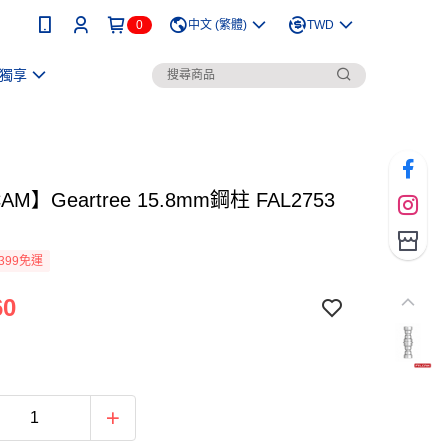
0
中文 (繁體)
TWD
獨享
AM】Geartree 15.8mm鋼柱 FAL2753
399免運
60