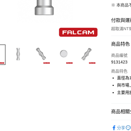
※ 本商品
付款與運
超取滿NT$
付款方式
商品特色
信用卡一
商品編號
9131423
信用卡分
商品特色
3 期 
直徑為1
6 期 
合作金
與市場
華南商
12 期
主要用
合作金
上海商
華南商
合作金
超商取貨
國泰世
上海商
華南商
臺灣中
國泰世
商品相關分
LINE Pay
上海商
匯豐（
臺灣中
國泰世
聯邦商
攝影器材
匯豐（
Apple Pay
臺灣中
元大商
分享
聯邦商