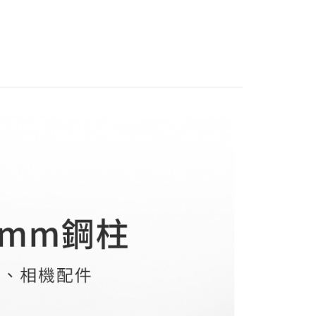
台灣）商業銀行
華泰商業銀行
材專區｜
支架/提籠/配件
業銀行
星展（台灣）商業銀行
業銀行
永豐商業銀行
業銀行
遠東國際商業銀行
際商業銀行
中國信託商業銀行
業銀行
星展（台灣）商業銀行
業銀行
永豐商業銀行
天信用卡公司
際商業銀行
中國信託商業銀行
業銀行
星展（台灣）商業銀行
天信用卡公司
際商業銀行
中國信託商業銀行
y
天信用卡公司
享後付
FTEE先享後付」】
先享後付是「在收到商品之後才付款」的支付方式。 讓您購物簡單
心！
：不需註冊會員、不需綁卡、不需儲值。
：只要手機號碼，簡訊認證，即可結帳。
：先確認商品／服務後，再付款。
付款
EE先享後付」結帳流程】
0，滿NT$399(含以上)免運費
方式選擇「AFTEE先享後付」後，將跳轉至「AFTEE先享後
頁面，進行簡訊認證並確認金額後，即可完成結帳。
貨付款
成立數日內，您將收到繳費通知簡訊。
費通知簡訊後14天內，點擊此簡訊中的連結，可透過四大超商