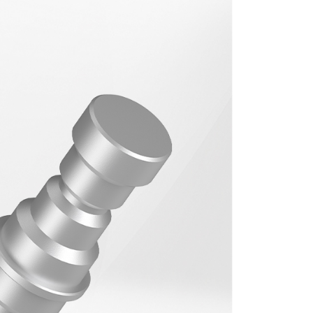
0，滿NT$399(含以上)免運費
網路銀行／等多元方式進行付款，方視為交易完成。
：結帳手續完成當下不需立刻繳費，但若您需要取消訂單，請聯
付款
的店家。未經商家同意取消之訂單仍視為有效，需透過AFTEE
繳納相關費用。
0，滿NT$399(含以上)免運費
否成功請以「AFTEE先享後付 」之結帳頁面顯示為準，若有關於
功／繳費後需取消欲退款等相關疑問，請聯繫「AFTEE先享後
援中心」
https://netprotections.freshdesk.com/support/home
5，滿NT$399(含以上)免運費
項】
市自取
恩沛科技股份有限公司提供之「AFTEE先享後付」服務完成之
依本服務之必要範圍內提供個人資料，並將交易相關給付款項請
讓予恩沛科技股份有限公司。
個人資料處理事宜，請瀏覽以下網址：
ee.tw/terms/#terms3
年的使用者請事先徵得法定代理人或監護人之同意方可使用
E先享後付」，若未經同意申辦者引起之損失，本公司不負相關責
AFTEE先享後付」時，將依據個別帳號之用戶狀況，依本公司
核予不同之上限額度；若仍有額度不足之情形，本公司將視審查
用戶進行身份認證。
一人註冊多個帳號或使用他人資訊註冊。若發現惡意使用之情
科技股份有限公司將有權停止該用戶之使用額度並採取法律行