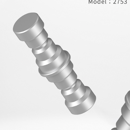
每筆NT$6
／ATM／
※ 請注意
7-11取貨
絡購買商品
先享後付
每筆NT$6
※ 交易是
是否繳費成
宅配
付客戶支
每筆NT$7
【注意事
付款後門
１．透過由
交易，需
免運費
求債權轉
２．關於
https://aft
３．未成
「AFTE
任。
４．使用「
即時審查
結果請求
５．嚴禁
形，恩沛
動。