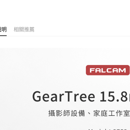
匯豐（
｜攝影器
玉山商
街口支付
元大商
聯邦商
台新國
玉山商
元大商
台灣樂
悠遊付
台新國
玉山商
台灣樂
台新國
Google Pa
說明
相關推薦
台灣樂
全支付
全盈+PAY
AFTEE先
相關說明
【關於「A
ATM付款
AFTEE
便利好安
１．簡單
２．便利
運送方式
３．安心
全家取貨
【「AFT
每筆NT$6
１．於結帳
付」結帳
萊爾富取
２．訂單
３．收到繳