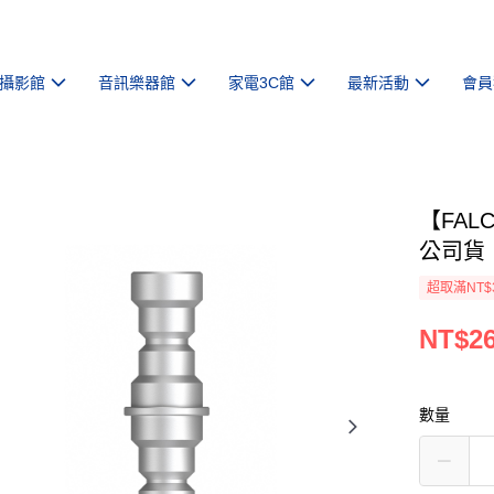
攝影館
音訊樂器館
家電3C館
最新活動
會員
【FALC
公司貨
超取滿NT$
NT$2
數量