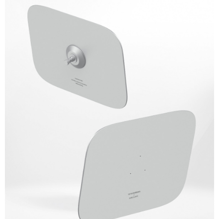
２．便利：只要手機號碼，簡訊認證，即可結帳。
３．安心：先確認商品／服務後，再付款。
宅配
每筆NT$75，滿NT$399(含以上)免運費
【「AFTEE先享後付」結帳流程】
１．於結帳方式選擇「AFTEE先享後付」後，將跳轉至「AFTEE先享後付」
付款後門市自取
結帳頁面，進行簡訊認證並確認金額後，即可完成結帳。
２．訂單成立數日內，您將收到繳費通知簡訊。
免運費
３．收到繳費通知簡訊後14天內，點擊此簡訊中的連結，可透過四大超商／
ATM／網路銀行／等多元方式進行付款，方視為交易完成。
※ 請注意：結帳手續完成當下不需立刻繳費，但若您需要取消訂單，請聯絡
購買商品的店家。未經商家同意取消之訂單仍視為有效，需透過AFTEE先享
後付繳納相關費用。
※ 交易是否成功請以「AFTEE先享後付 」之結帳頁面顯示為準，若有關於
是否繳費成功／繳費後需取消欲退款等相關疑問，請聯繫「AFTEE先享後付
客戶支援中心」
https://netprotections.freshdesk.com/support/home
【注意事項】
１．透過由恩沛科技股份有限公司提供之「AFTEE先享後付」服務完成之交
易，需依本服務之必要範圍內提供個人資料，並將交易相關給付款項請求債
權轉讓予恩沛科技股份有限公司。
２．關於個人資料處理事宜，請瀏覽以下網址：
https://aftee.tw/terms/#terms3
３．未成年的使用者請事先徵得法定代理人或監護人之同意方可使用
「AFTEE先享後付」，若未經同意申辦者引起之損失，本公司不負相關責
任。