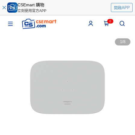
CSEmart 購物
開啟APP
立刻使用官方APP
0
1
/
8