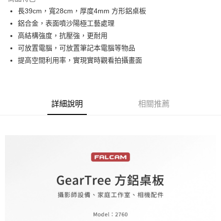
6 期 0 利率 每期
NT$356
21家銀行
合作金庫商業銀行
第一商業銀行
長39cm，寬28cm，厚度4mm 方形鋁桌板
華南商業銀行
彰化商業銀行
12 期 0 利率 每期
NT$178
21家銀行
合作金庫商業銀行
第一商業銀行
鋁合金，表面噴沙陽極工藝處理
上海商業儲蓄銀行
台北富邦商業銀行
華南商業銀行
彰化商業銀行
合作金庫商業銀行
第一商業銀行
LINE Pay
國泰世華商業銀行
兆豐國際商業銀行
高結構強度，抗壓強，更耐用
上海商業儲蓄銀行
台北富邦商業銀行
華南商業銀行
彰化商業銀行
臺灣中小企業銀行
台中商業銀行
可放置電腦，可放置筆記本電腦等物品
國泰世華商業銀行
兆豐國際商業銀行
Apple Pay
上海商業儲蓄銀行
台北富邦商業銀行
匯豐（台灣）商業銀行
華泰商業銀行
臺灣中小企業銀行
台中商業銀行
提高空間利用率，實現實時觀看拍攝畫面
國泰世華商業銀行
兆豐國際商業銀行
聯邦商業銀行
遠東國際商業銀行
匯豐（台灣）商業銀行
華泰商業銀行
街口支付
臺灣中小企業銀行
台中商業銀行
元大商業銀行
永豐商業銀行
聯邦商業銀行
遠東國際商業銀行
匯豐（台灣）商業銀行
華泰商業銀行
玉山商業銀行
星展（台灣）商業銀行
悠遊付
元大商業銀行
永豐商業銀行
聯邦商業銀行
遠東國際商業銀行
台新國際商業銀行
中國信託商業銀行
玉山商業銀行
星展（台灣）商業銀行
詳細說明
相關推薦
元大商業銀行
永豐商業銀行
台灣樂天信用卡公司
Google Pay
台新國際商業銀行
中國信託商業銀行
玉山商業銀行
星展（台灣）商業銀行
台灣樂天信用卡公司
台新國際商業銀行
中國信託商業銀行
全支付
台灣樂天信用卡公司
全盈+PAY
AFTEE先享後付
相關說明
【關於「AFTEE先享後付」】
ATM付款
AFTEE先享後付是「在收到商品之後才付款」的支付方式。 讓您購物簡單
便利好安心！
１．簡單：不需註冊會員、不需綁卡、不需儲值。
運送方式