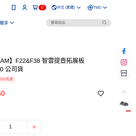
0
中文 (繁體)
TWD
獨享
CAM】F22&F38 智雲提壺拓展板
70 公司貨
399免運
50