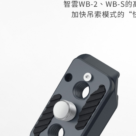
每筆NT$6
／ATM／
※ 請注意
7-11取貨
絡購買商品
先享後付
每筆NT$6
※ 交易是
是否繳費成
宅配
付客戶支
每筆NT$7
【注意事
付款後門
１．透過由
交易，需
免運費
求債權轉
２．關於
https://aft
３．未成
「AFTE
任。
４．使用「
即時審查
結果請求
５．嚴禁
形，恩沛
動。