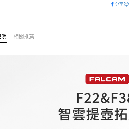
匯豐（
玉山商
街口支付
分享
元大商
聯邦商
台新國
｜攝影器
玉山商
元大商
台灣樂
悠遊付
台新國
玉山商
台灣樂
台新國
Google Pa
台灣樂
說明
相關推薦
全支付
全盈+PAY
AFTEE先
相關說明
【關於「A
ATM付款
AFTEE
便利好安
１．簡單
２．便利
運送方式
３．安心
全家取貨
【「AFT
每筆NT$6
１．於結帳
付」結帳
萊爾富取
２．訂單
３．收到繳