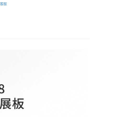
台灣）商業銀行
華泰商業銀行
業銀行
星展（台灣）商業銀行
客服
業銀行
永豐商業銀行
業銀行
遠東國際商業銀行
際商業銀行
中國信託商業銀行
材專區｜
支架/提籠/配件
業銀行
星展（台灣）商業銀行
業銀行
永豐商業銀行
天信用卡公司
際商業銀行
中國信託商業銀行
業銀行
星展（台灣）商業銀行
天信用卡公司
際商業銀行
中國信託商業銀行
y
天信用卡公司
享後付
FTEE先享後付」】
先享後付是「在收到商品之後才付款」的支付方式。 讓您購物簡單
心！
：不需註冊會員、不需綁卡、不需儲值。
：只要手機號碼，簡訊認證，即可結帳。
：先確認商品／服務後，再付款。
付款
EE先享後付」結帳流程】
0，滿NT$399(含以上)免運費
方式選擇「AFTEE先享後付」後，將跳轉至「AFTEE先享後
頁面，進行簡訊認證並確認金額後，即可完成結帳。
貨付款
成立數日內，您將收到繳費通知簡訊。
費通知簡訊後14天內，點擊此簡訊中的連結，可透過四大超商