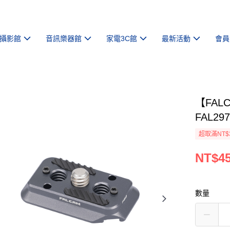
攝影館
音訊樂器館
家電3C館
最新活動
會員
【FAL
FAL29
超取滿NT$
NT$4
數量