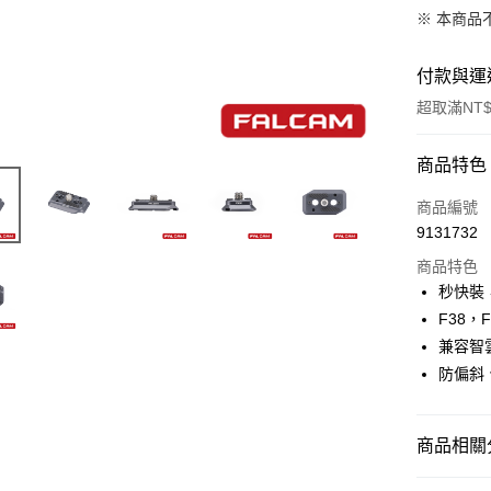
※ 本商品
付款與運
超取滿NT$
付款方式
商品特色
信用卡一
商品編號
9131732
信用卡分
商品特色
3 期 
秒快裝
6 期 
合作金
F38，
華南商
12 期
兼容智雲
合作金
上海商
華南商
防偏斜
合作金
超商取貨
國泰世
上海商
華南商
臺灣中
國泰世
LINE Pay
上海商
匯豐（
臺灣中
商品相關分
國泰世
聯邦商
匯豐（
Apple Pay
臺灣中
元大商
聯邦商
攝影器材