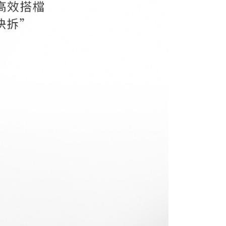
0，滿NT$399(含以上)免運費
網路銀行／等多元方式進行付款，方視為交易完成。
：結帳手續完成當下不需立刻繳費，但若您需要取消訂單，請聯
付款
的店家。未經商家同意取消之訂單仍視為有效，需透過AFTEE
繳納相關費用。
0，滿NT$399(含以上)免運費
否成功請以「AFTEE先享後付 」之結帳頁面顯示為準，若有關於
功／繳費後需取消欲退款等相關疑問，請聯繫「AFTEE先享後
援中心」
https://netprotections.freshdesk.com/support/home
5，滿NT$399(含以上)免運費
項】
市自取
恩沛科技股份有限公司提供之「AFTEE先享後付」服務完成之
依本服務之必要範圍內提供個人資料，並將交易相關給付款項請
讓予恩沛科技股份有限公司。
個人資料處理事宜，請瀏覽以下網址：
ee.tw/terms/#terms3
年的使用者請事先徵得法定代理人或監護人之同意方可使用
E先享後付」，若未經同意申辦者引起之損失，本公司不負相關責
AFTEE先享後付」時，將依據個別帳號之用戶狀況，依本公司
核予不同之上限額度；若仍有額度不足之情形，本公司將視審查
用戶進行身份認證。
一人註冊多個帳號或使用他人資訊註冊。若發現惡意使用之情
科技股份有限公司將有權停止該用戶之使用額度並採取法律行