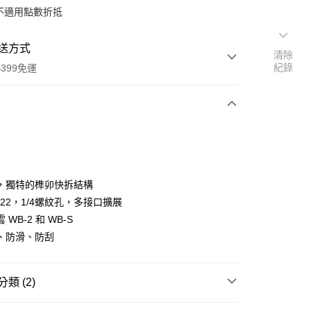
不適用點數折抵
送方式
清除
紀錄
399免運
次付款
期付款
0 利率 每期
NT$150
21家銀行
，獨特的榫卯快拆結構
0 利率 每期
NT$75
21家銀行
庫商業銀行
第一商業銀行
F22，1/4螺紋孔，多接口擴展
業銀行
彰化商業銀行
 0 利率 每期
NT$37
21家銀行
 WB-2 和 WB-S
庫商業銀行
第一商業銀行
業儲蓄銀行
台北富邦商業銀行
業銀行
彰化商業銀行
、防滑、防刮
庫商業銀行
第一商業銀行
付款
華商業銀行
兆豐國際商業銀行
業儲蓄銀行
台北富邦商業銀行
業銀行
彰化商業銀行
小企業銀行
台中商業銀行
華商業銀行
兆豐國際商業銀行
業儲蓄銀行
台北富邦商業銀行
台灣）商業銀行
華泰商業銀行
小企業銀行
台中商業銀行
類 (2)
華商業銀行
兆豐國際商業銀行
業銀行
遠東國際商業銀行
台灣）商業銀行
華泰商業銀行
小企業銀行
台中商業銀行
業銀行
永豐商業銀行
業銀行
遠東國際商業銀行
品牌
FALCAM