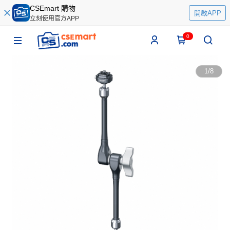
CSEmart 購物
開啟APP
立刻使用官方APP
0
1
/
8