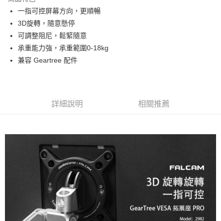
6 期 0 利率 每期
NT$88
21家銀行
合作金庫商業銀行
第一商業銀行
一指可控屏幕方向，更順暢
華南商業銀行
彰化商業銀行
12 期 0 利率 每期
NT$44
21家銀行
合作金庫商業銀行
第一商業銀行
3D旋轉，隨意懸停
上海商業儲蓄銀行
台北富邦商業銀行
華南商業銀行
彰化商業銀行
合作金庫商業銀行
第一商業銀行
超商取貨付款
國泰世華商業銀行
兆豐國際商業銀行
可調整阻尼，鬆緊隨意
上海商業儲蓄銀行
台北富邦商業銀行
華南商業銀行
彰化商業銀行
臺灣中小企業銀行
台中商業銀行
承重能力強，承重範圍0-18kg
國泰世華商業銀行
兆豐國際商業銀行
LINE Pay
上海商業儲蓄銀行
台北富邦商業銀行
匯豐（台灣）商業銀行
華泰商業銀行
臺灣中小企業銀行
台中商業銀行
兼容 Geartree 配件
國泰世華商業銀行
兆豐國際商業銀行
聯邦商業銀行
遠東國際商業銀行
匯豐（台灣）商業銀行
華泰商業銀行
Apple Pay
臺灣中小企業銀行
台中商業銀行
元大商業銀行
永豐商業銀行
聯邦商業銀行
遠東國際商業銀行
匯豐（台灣）商業銀行
華泰商業銀行
玉山商業銀行
星展（台灣）商業銀行
街口支付
元大商業銀行
永豐商業銀行
聯邦商業銀行
遠東國際商業銀行
台新國際商業銀行
中國信託商業銀行
玉山商業銀行
星展（台灣）商業銀行
詳細說明
相關推薦
元大商業銀行
永豐商業銀行
台灣樂天信用卡公司
悠遊付
台新國際商業銀行
中國信託商業銀行
玉山商業銀行
星展（台灣）商業銀行
台灣樂天信用卡公司
台新國際商業銀行
中國信託商業銀行
Google Pay
台灣樂天信用卡公司
全支付
全盈+PAY
AFTEE先享後付
相關說明
【關於「AFTEE先享後付」】
ATM付款
AFTEE先享後付是「在收到商品之後才付款」的支付方式。 讓您購物簡單