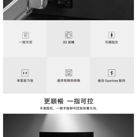
便利好安心！
１．簡單：不需註冊會員、不需綁卡、不需儲值。
運送方式
２．便利：只要手機號碼，簡訊認證，即可結帳。
３．安心：先確認商品／服務後，再付款。
全家取貨付款
每筆NT$60，滿NT$399(含以上)免運費
【「AFTEE先享後付」結帳流程】
１．於結帳方式選擇「AFTEE先享後付」後，將跳轉至「AFTEE先享後付」
萊爾富取貨付款
結帳頁面，進行簡訊認證並確認金額後，即可完成結帳。
２．訂單成立數日內，您將收到繳費通知簡訊。
每筆NT$60，滿NT$399(含以上)免運費
３．收到繳費通知簡訊後14天內，點擊此簡訊中的連結，可透過四大超商／
ATM／網路銀行／等多元方式進行付款，方視為交易完成。
7-11取貨付款
※ 請注意：結帳手續完成當下不需立刻繳費，但若您需要取消訂單，請聯絡
每筆NT$60，滿NT$399(含以上)免運費
購買商品的店家。未經商家同意取消之訂單仍視為有效，需透過AFTEE先享
後付繳納相關費用。
宅配
※ 交易是否成功請以「AFTEE先享後付 」之結帳頁面顯示為準，若有關於
是否繳費成功／繳費後需取消欲退款等相關疑問，請聯繫「AFTEE先享後付
每筆NT$75，滿NT$399(含以上)免運費
客戶支援中心」
https://netprotections.freshdesk.com/support/home
付款後門市自取
【注意事項】
１．透過由恩沛科技股份有限公司提供之「AFTEE先享後付」服務完成之交
免運費
易，需依本服務之必要範圍內提供個人資料，並將交易相關給付款項請求債
權轉讓予恩沛科技股份有限公司。
２．關於個人資料處理事宜，請瀏覽以下網址：
https://aftee.tw/terms/#terms3
３．未成年的使用者請事先徵得法定代理人或監護人之同意方可使用