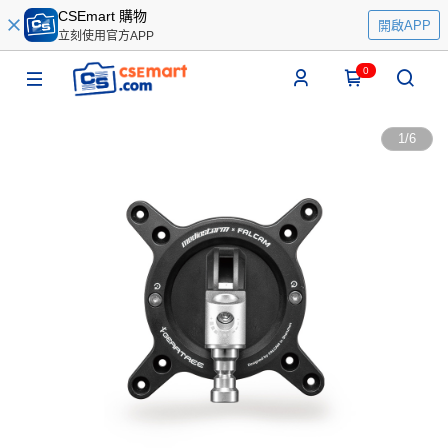
CSEmart 購物
開啟APP
立刻使用官方APP
0
1
/
6