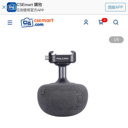
CSEmart 購物
開啟APP
立刻使用官方APP
0
1
/
6