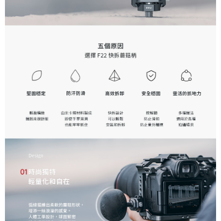
便利好安心！
１．簡單：不需註冊會員、不需綁卡、不需儲值。
運送方式
２．便利：只要手機號碼，簡訊認證，即可結帳。
３．安心：先確認商品／服務後，再付款。
全家取貨付款
每筆NT$60，滿NT$399(含以上)免運費
【「AFTEE先享後付」結帳流程】
１．於結帳方式選擇「AFTEE先享後付」後，將跳轉至「AFTEE先享後付」
萊爾富取貨付款
結帳頁面，進行簡訊認證並確認金額後，即可完成結帳。
２．訂單成立數日內，您將收到繳費通知簡訊。
每筆NT$60，滿NT$399(含以上)免運費
３．收到繳費通知簡訊後14天內，點擊此簡訊中的連結，可透過四大超商／
ATM／網路銀行／等多元方式進行付款，方視為交易完成。
7-11取貨付款
※ 請注意：結帳手續完成當下不需立刻繳費，但若您需要取消訂單，請聯絡
每筆NT$60，滿NT$399(含以上)免運費
購買商品的店家。未經商家同意取消之訂單仍視為有效，需透過AFTEE先享
後付繳納相關費用。
宅配
※ 交易是否成功請以「AFTEE先享後付 」之結帳頁面顯示為準，若有關於
是否繳費成功／繳費後需取消欲退款等相關疑問，請聯繫「AFTEE先享後付
每筆NT$75，滿NT$399(含以上)免運費
客戶支援中心」
https://netprotections.freshdesk.com/support/home
付款後門市自取
【注意事項】
１．透過由恩沛科技股份有限公司提供之「AFTEE先享後付」服務完成之交
免運費
易，需依本服務之必要範圍內提供個人資料，並將交易相關給付款項請求債
權轉讓予恩沛科技股份有限公司。
２．關於個人資料處理事宜，請瀏覽以下網址：
https://aftee.tw/terms/#terms3
３．未成年的使用者請事先徵得法定代理人或監護人之同意方可使用