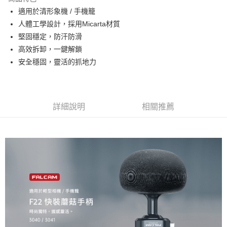
6 期 0 利率 每期
NT$133
21家銀行
合作金庫商業銀行
第一商業銀行
適用於清形象機 / 手機籠
華南商業銀行
彰化商業銀行
12 期 0 利率 每期
NT$66
21家銀行
合作金庫商業銀行
第一商業銀行
人體工學設計，採用Micarta材質
上海商業儲蓄銀行
台北富邦商業銀行
華南商業銀行
彰化商業銀行
合作金庫商業銀行
第一商業銀行
超商取貨付款
國泰世華商業銀行
兆豐國際商業銀行
堅固穩定，防汗防滑
上海商業儲蓄銀行
台北富邦商業銀行
華南商業銀行
彰化商業銀行
臺灣中小企業銀行
台中商業銀行
高效拆卸，一鍵解鎖
國泰世華商業銀行
兆豐國際商業銀行
LINE Pay
上海商業儲蓄銀行
台北富邦商業銀行
匯豐（台灣）商業銀行
華泰商業銀行
臺灣中小企業銀行
台中商業銀行
安全穩固，靈活的抓地力
國泰世華商業銀行
兆豐國際商業銀行
聯邦商業銀行
遠東國際商業銀行
匯豐（台灣）商業銀行
華泰商業銀行
Apple Pay
臺灣中小企業銀行
台中商業銀行
元大商業銀行
永豐商業銀行
聯邦商業銀行
遠東國際商業銀行
匯豐（台灣）商業銀行
華泰商業銀行
玉山商業銀行
星展（台灣）商業銀行
街口支付
元大商業銀行
永豐商業銀行
聯邦商業銀行
遠東國際商業銀行
台新國際商業銀行
中國信託商業銀行
玉山商業銀行
星展（台灣）商業銀行
詳細說明
相關推薦
元大商業銀行
永豐商業銀行
台灣樂天信用卡公司
悠遊付
台新國際商業銀行
中國信託商業銀行
玉山商業銀行
星展（台灣）商業銀行
台灣樂天信用卡公司
台新國際商業銀行
中國信託商業銀行
Google Pay
台灣樂天信用卡公司
全支付
全盈+PAY
AFTEE先享後付
相關說明
【關於「AFTEE先享後付」】
ATM付款
AFTEE先享後付是「在收到商品之後才付款」的支付方式。 讓您購物簡單