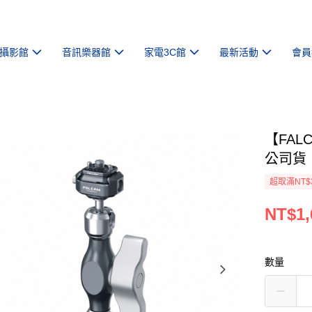
攝影館
音訊樂器館
家電3C館
最新活動
會員
【FAL
公司貨
超取滿NT$
NT$1,
數量