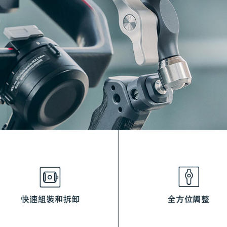
※ 請注意
7-11取貨
絡購買商品
先享後付
每筆NT$6
※ 交易是
是否繳費成
宅配
付客戶支
每筆NT$7
【注意事
付款後門
１．透過由
交易，需
免運費
求債權轉
２．關於
https://aft
３．未成
「AFTE
任。
４．使用「
即時審查
結果請求
５．嚴禁
形，恩沛
動。