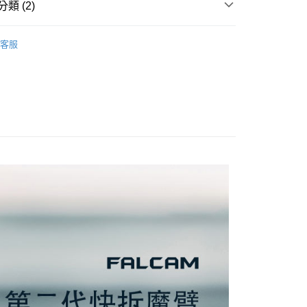
際商業銀行
中國信託商業銀行
類 (2)
業銀行
星展（台灣）商業銀行
業銀行
永豐商業銀行
天信用卡公司
際商業銀行
中國信託商業銀行
業銀行
星展（台灣）商業銀行
品牌
FALCAM
天信用卡公司
際商業銀行
中國信託商業銀行
y
客服
材專區｜
支架/提籠/配件
天信用卡公司
享後付
FTEE先享後付」】
先享後付是「在收到商品之後才付款」的支付方式。 讓您購物簡單
心！
：不需註冊會員、不需綁卡、不需儲值。
：只要手機號碼，簡訊認證，即可結帳。
：先確認商品／服務後，再付款。
付款
EE先享後付」結帳流程】
0，滿NT$399(含以上)免運費
方式選擇「AFTEE先享後付」後，將跳轉至「AFTEE先享後
頁面，進行簡訊認證並確認金額後，即可完成結帳。
貨付款
成立數日內，您將收到繳費通知簡訊。
費通知簡訊後14天內，點擊此簡訊中的連結，可透過四大超商
0，滿NT$399(含以上)免運費
網路銀行／等多元方式進行付款，方視為交易完成。