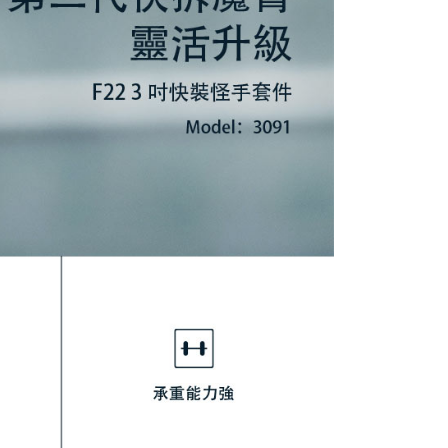
：結帳手續完成當下不需立刻繳費，但若您需要取消訂單，請聯
付款
的店家。未經商家同意取消之訂單仍視為有效，需透過AFTEE
繳納相關費用。
0，滿NT$399(含以上)免運費
否成功請以「AFTEE先享後付 」之結帳頁面顯示為準，若有關於
功／繳費後需取消欲退款等相關疑問，請聯繫「AFTEE先享後
援中心」
https://netprotections.freshdesk.com/support/home
5，滿NT$399(含以上)免運費
項】
市自取
恩沛科技股份有限公司提供之「AFTEE先享後付」服務完成之
依本服務之必要範圍內提供個人資料，並將交易相關給付款項請
讓予恩沛科技股份有限公司。
個人資料處理事宜，請瀏覽以下網址：
ee.tw/terms/#terms3
年的使用者請事先徵得法定代理人或監護人之同意方可使用
E先享後付」，若未經同意申辦者引起之損失，本公司不負相關責
AFTEE先享後付」時，將依據個別帳號之用戶狀況，依本公司
核予不同之上限額度；若仍有額度不足之情形，本公司將視審查
用戶進行身份認證。
一人註冊多個帳號或使用他人資訊註冊。若發現惡意使用之情
科技股份有限公司將有權停止該用戶之使用額度並採取法律行