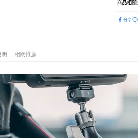
台新國
商品相關分
玉山商
元大商
台灣樂
悠遊付
台新國
玉山商
攝影器材
台灣樂
台新國
Google Pa
分享
｜攝影器
台灣樂
全支付
全盈+PAY
AFTEE先
說明
相關推薦
相關說明
【關於「A
ATM付款
AFTEE
便利好安
１．簡單
２．便利
運送方式
３．安心
全家取貨
【「AFT
每筆NT$6
１．於結帳
付」結帳
萊爾富取
２．訂單
３．收到繳
每筆NT$6
／ATM／