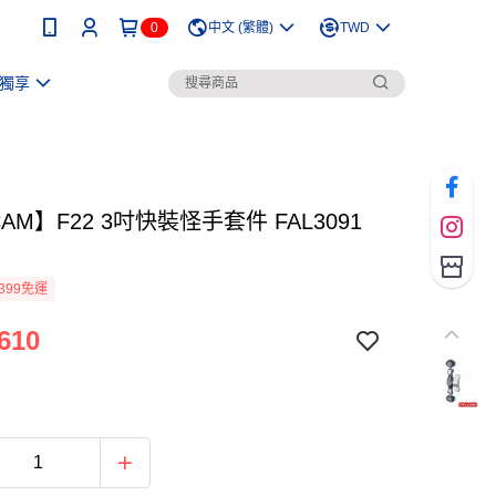
0
中文 (繁體)
TWD
獨享
CAM】F22 3吋快裝怪手套件 FAL3091
399免運
610