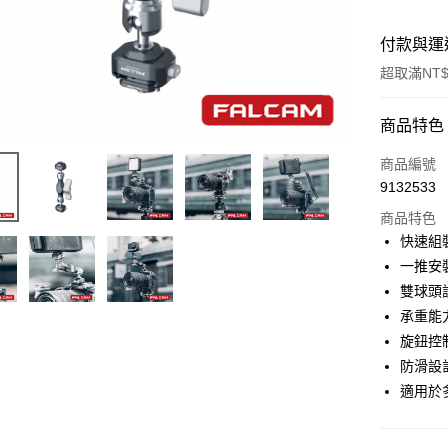
付款與運
超取滿NT$
付款方式
商品特色
信用卡一
商品編號
9132533
信用卡分
商品特色
3 期 
快速組
6 期 
合作金
一推安
華南商
12 期
雙球頭
合作金
上海商
華南商
承重能力
合作金
超商取貨
國泰世
上海商
旋鈕控
華南商
臺灣中
國泰世
LINE Pay
上海商
防滑設
匯豐（
臺灣中
國泰世
聯邦商
適用於
匯豐（
Apple Pay
臺灣中
元大商
聯邦商
匯豐（
玉山商
街口支付
元大商
聯邦商