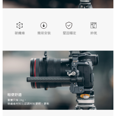
便利好安心！
１．簡單：不需註冊會員、不需綁卡、不需儲值。
運送方式
２．便利：只要手機號碼，簡訊認證，即可結帳。
３．安心：先確認商品／服務後，再付款。
全家取貨付款
每筆NT$60，滿NT$399(含以上)免運費
【「AFTEE先享後付」結帳流程】
１．於結帳方式選擇「AFTEE先享後付」後，將跳轉至「AFTEE先享後付」
萊爾富取貨付款
結帳頁面，進行簡訊認證並確認金額後，即可完成結帳。
２．訂單成立數日內，您將收到繳費通知簡訊。
每筆NT$60，滿NT$399(含以上)免運費
３．收到繳費通知簡訊後14天內，點擊此簡訊中的連結，可透過四大超商／
ATM／網路銀行／等多元方式進行付款，方視為交易完成。
7-11取貨付款
※ 請注意：結帳手續完成當下不需立刻繳費，但若您需要取消訂單，請聯絡
每筆NT$60，滿NT$399(含以上)免運費
購買商品的店家。未經商家同意取消之訂單仍視為有效，需透過AFTEE先享
後付繳納相關費用。
宅配
※ 交易是否成功請以「AFTEE先享後付 」之結帳頁面顯示為準，若有關於
是否繳費成功／繳費後需取消欲退款等相關疑問，請聯繫「AFTEE先享後付
每筆NT$75，滿NT$399(含以上)免運費
客戶支援中心」
https://netprotections.freshdesk.com/support/home
付款後門市自取
【注意事項】
１．透過由恩沛科技股份有限公司提供之「AFTEE先享後付」服務完成之交
免運費
易，需依本服務之必要範圍內提供個人資料，並將交易相關給付款項請求債
權轉讓予恩沛科技股份有限公司。
２．關於個人資料處理事宜，請瀏覽以下網址：
https://aftee.tw/terms/#terms3
３．未成年的使用者請事先徵得法定代理人或監護人之同意方可使用