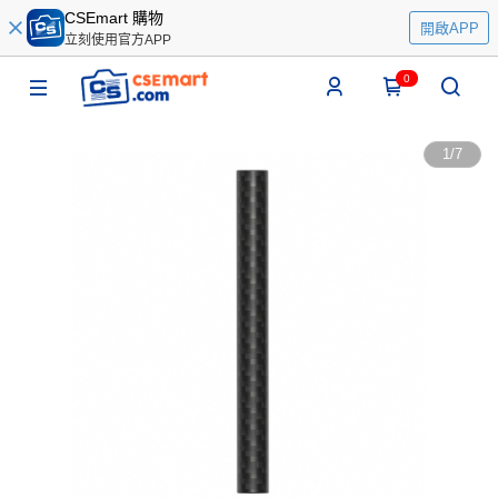
CSEmart 購物
開啟APP
立刻使用官方APP
0
1
/
7