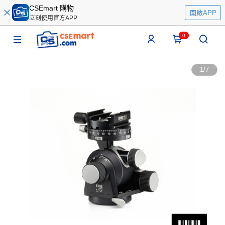
CSEmart 購物
開啟APP
立刻使用官方APP
0
1
/
7