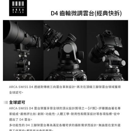
【關於「AFTEE先享後付」】
ATM付款
AFTEE先享後付是「在收到商品之後才付款」的支付方式。 讓您購物簡單
便利好安心！
１．簡單：不需註冊會員、不需綁卡、不需儲值。
運送方式
２．便利：只要手機號碼，簡訊認證，即可結帳。
３．安心：先確認商品／服務後，再付款。
全家取貨付款
每筆NT$60，滿NT$399(含以上)免運費
【「AFTEE先享後付」結帳流程】
１．於結帳方式選擇「AFTEE先享後付」後，將跳轉至「AFTEE先享後付」
萊爾富取貨付款
結帳頁面，進行簡訊認證並確認金額後，即可完成結帳。
２．訂單成立數日內，您將收到繳費通知簡訊。
每筆NT$60，滿NT$399(含以上)免運費
３．收到繳費通知簡訊後14天內，點擊此簡訊中的連結，可透過四大超商／
ATM／網路銀行／等多元方式進行付款，方視為交易完成。
7-11取貨付款
※ 請注意：結帳手續完成當下不需立刻繳費，但若您需要取消訂單，請聯絡
每筆NT$60，滿NT$399(含以上)免運費
購買商品的店家。未經商家同意取消之訂單仍視為有效，需透過AFTEE先享
後付繳納相關費用。
宅配
※ 交易是否成功請以「AFTEE先享後付 」之結帳頁面顯示為準，若有關於
是否繳費成功／繳費後需取消欲退款等相關疑問，請聯繫「AFTEE先享後付
每筆NT$75，滿NT$399(含以上)免運費
客戶支援中心」
https://netprotections.freshdesk.com/support/home
付款後門市自取
【注意事項】
１．透過由恩沛科技股份有限公司提供之「AFTEE先享後付」服務完成之交
免運費
易，需依本服務之必要範圍內提供個人資料，並將交易相關給付款項請求債
權轉讓予恩沛科技股份有限公司。
２．關於個人資料處理事宜，請瀏覽以下網址：