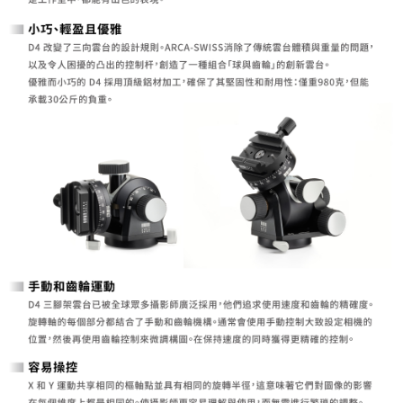
https://aftee.tw/terms/#terms3
３．未成年的使用者請事先徵得法定代理人或監護人之同意方可使用
「AFTEE先享後付」，若未經同意申辦者引起之損失，本公司不負相關責
任。
４．使用「AFTEE先享後付」時，將依據個別帳號之用戶狀況，依本公司即
時審查核予不同之上限額度；若仍有額度不足之情形，本公司將視審查結果
請求用戶進行身份認證。
５．嚴禁一人註冊多個帳號或使用他人資訊註冊。若發現惡意使用之情形，
恩沛科技股份有限公司將有權停止該用戶之使用額度並採取法律行動。