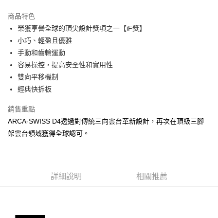
3 期 0 利率 每期
NT$18,330
21家銀行
商品特色
6 期 0 利率 每期
NT$9,165
21家銀行
合作金庫商業銀行
第一商業銀行
榮獲享譽全球的頂尖設計獎項之一【iF獎】
華南商業銀行
彰化商業銀行
12 期 0 利率 每期
NT$4,582
21家銀行
合作金庫商業銀行
第一商業銀行
小巧、輕盈且優雅
上海商業儲蓄銀行
台北富邦商業銀行
華南商業銀行
彰化商業銀行
合作金庫商業銀行
第一商業銀行
超商取貨付款
國泰世華商業銀行
兆豐國際商業銀行
手動和齒輪運動
上海商業儲蓄銀行
台北富邦商業銀行
華南商業銀行
彰化商業銀行
臺灣中小企業銀行
台中商業銀行
容易操控，提高安全性和實用性
國泰世華商業銀行
兆豐國際商業銀行
LINE Pay
上海商業儲蓄銀行
台北富邦商業銀行
匯豐（台灣）商業銀行
華泰商業銀行
臺灣中小企業銀行
台中商業銀行
雙向平移機制
國泰世華商業銀行
兆豐國際商業銀行
聯邦商業銀行
遠東國際商業銀行
匯豐（台灣）商業銀行
華泰商業銀行
Apple Pay
經典快拆板
臺灣中小企業銀行
台中商業銀行
元大商業銀行
永豐商業銀行
聯邦商業銀行
遠東國際商業銀行
匯豐（台灣）商業銀行
華泰商業銀行
玉山商業銀行
星展（台灣）商業銀行
街口支付
元大商業銀行
永豐商業銀行
銷售重點
聯邦商業銀行
遠東國際商業銀行
台新國際商業銀行
中國信託商業銀行
玉山商業銀行
星展（台灣）商業銀行
ARCA-SWISS D4透過對傳統三向雲台革新設計，再次在頂級三腳
元大商業銀行
永豐商業銀行
台灣樂天信用卡公司
悠遊付
台新國際商業銀行
中國信託商業銀行
玉山商業銀行
星展（台灣）商業銀行
架雲台領域獲得全球認可。
台灣樂天信用卡公司
台新國際商業銀行
中國信託商業銀行
Google Pay
台灣樂天信用卡公司
全支付
詳細說明
相關推薦
全盈+PAY
AFTEE先享後付
相關說明